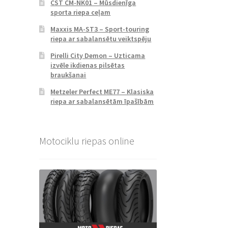
CST CM-NK01 – Mūsdienīga
sporta riepa ceļam
Maxxis MA-ST3 – Sport-touring
riepa ar sabalansētu veiktspēju
Pirelli City Demon – Uzticama
izvēle ikdienas pilsētas
braukšanai
Metzeler Perfect ME77 – Klasiska
riepa ar sabalansētām īpašībām
Motociklu riepas online