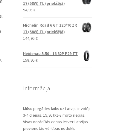
ām
17 (58W) TL (priekšējā)
94,95
€
s.
Michelin Road 6 GT 120/70 ZR
n
17 (58W) TL (priekšējā)
144,95
€
Heidenau 5.50 - 16 82P P29 TT
.
158,95
€
Informācija
Mūsu piegādes laiks uz Latviju ir vidēji
3-4 dienas. 19,95€/1-3 moto riepas.
Visas norādītās cenas ietver Latvijas
pievienotās vērtības nodokli.