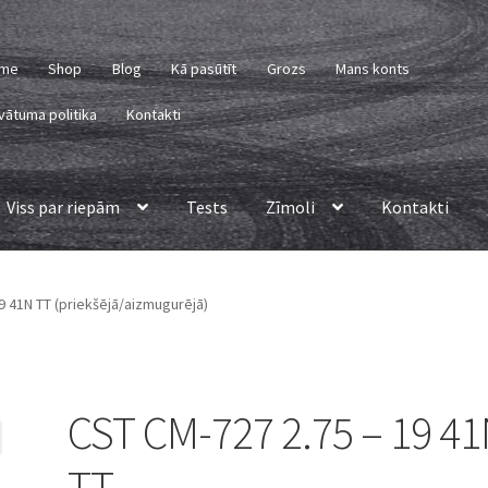
me
Shop
Blog
Kā pasūtīt
Grozs
Mans konts
vātuma politika
Kontakti
Viss par riepām
Tests
Zīmoli
Kontakti
9 41N TT (priekšējā/aizmugurējā)
CST CM-727 2.75 – 19 4
TT