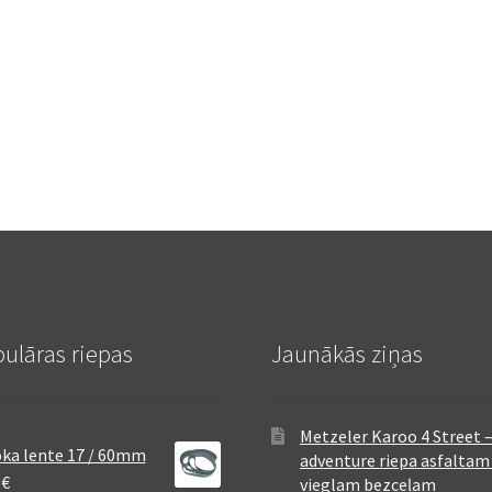
ulāras riepas
Jaunākās ziņas
Metzeler Karoo 4 Street 
ka lente 17 / 60mm
adventure riepa asfaltam
8
€
vieglam bezceļam