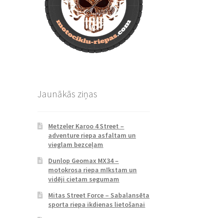
Jaunākās ziņas
Metzeler Karoo 4 Street –
adventure riepa asfaltam un
vieglam bezceļam
Dunlop Geomax MX34 –
motokrosa riepa mīkstam un
vidēji cietam segumam
Mitas Street Force – Sabalansēta
sporta riepa ikdienas lietošanai