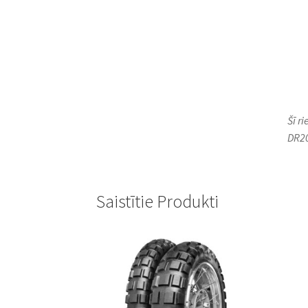
Šī r
DR20
Saistītie Produkti