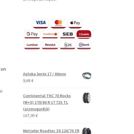
 un
Aploka lente 17 / 60mm
9,68
€
tu
Continental TKC 70 Rocks
(M+S) 170/60 R 17 72S TL
(aizmugurējā)
167,95
€
Metzeler Roadtec Z6 120/70 ZR