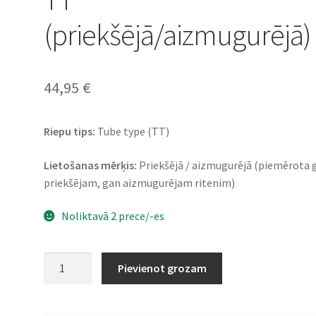
(priekšējā/aizmugurējā)
44,95
€
Riepu tips:
Tube type (TT)
Lietošanas mērķis:
Priekšējā / aizmugurējā (piemērota 
priekšējam, gan aizmugurējam ritenim)
Noliktavā 2 prece/-es
CST
Pievienot grozam
CM-
727
2.75