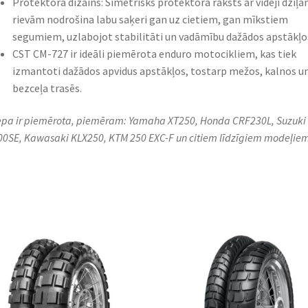
Protektora dizains: Simetrisks protektora raksts ar vidēji dziļ
rievām nodrošina labu saķeri gan uz cietiem, gan mīkstiem
segumiem, uzlabojot stabilitāti un vadāmību dažādos apstākļo
CST CM-727 ir ideāli piemērota enduro motocikliem, kas tiek
izmantoti dažādos apvidus apstākļos, tostarp mežos, kalnos u
bezceļa trasēs.
iepa ir piemērota, piemēram: Yamaha XT250, Honda CRF230L, Suzuki
0SE, Kawasaki KLX250, KTM 250 EXC-F un citiem līdzīgiem modeļiem