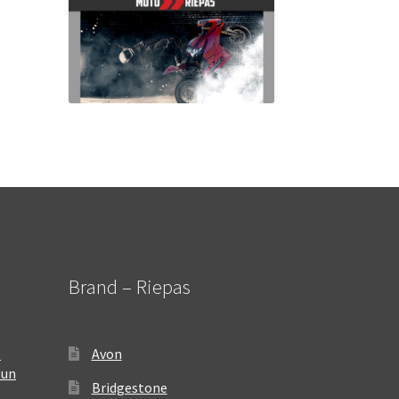
Brand – Riepas
–
Avon
 un
Bridgestone