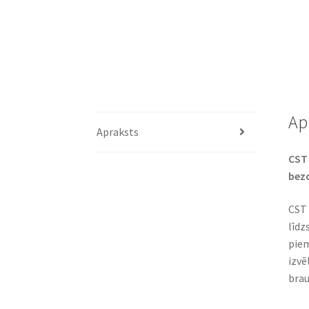
Ap
Apraksts
CST 
bez
CST 
līdz
piem
izvē
brau