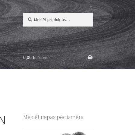
Meklēt:
Meklēt
0,00
€
0 items
1N
Meklēt riepas pēc izmēra