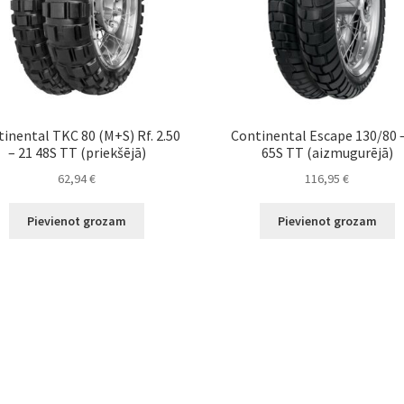
inental TKC 80 (M+S) Rf. 2.50
Continental Escape 130/80 
– 21 48S TT (priekšējā)
65S TT (aizmugurējā)
62,94
€
116,95
€
Pievienot grozam
Pievienot grozam