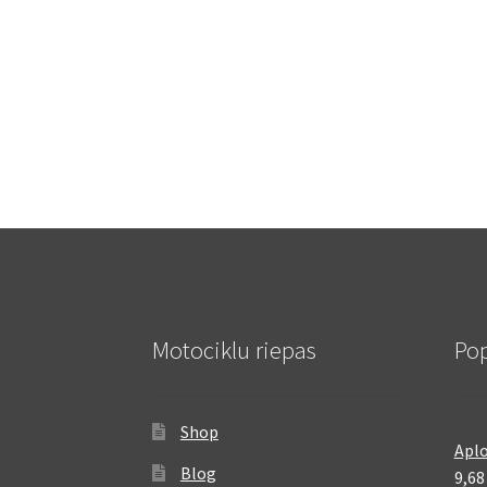
Motociklu riepas
Pop
Shop
Aplo
Blog
9,6