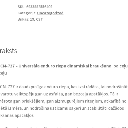
-
SKU:
6933882556409
Kategorija:
Uncategorized
19
Birkas:
19
,
CST
41N
TT
(priekšējā/aizmugurējā)
daudzums
raksts
CM-727 – Universāla enduro riepa dinamiskai braukšanai pa ceļu
ceļu
CM-727 ir daudzpusīga enduro riepa, kas izstrādāta, lai nodrošinā
svarotu veiktspēju gan uz asfalta, gan bezceļa apstākļos. Tā ir
ērota gan priekšējiem, gan aizmugurējiem riteņiem, atkarībā no
lētā izmēra, un nodrošina uzticamu saķeri un stabilitāti dažādos
kšanas apstākļos.