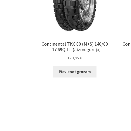
Continental TKC 80 (M+S) 140/80
Cont
– 17 69Q TL (aizmugurējā)
129,95
€
Pievienot grozam