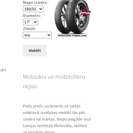
Riepu izmērs:
Diametrs:
Zīmoli:
Meklēt
gan
Motociklu un motorolleru
riepas
Plašs preču sortiments uz vietas
noliktavā. Izvēlaties meklēt tās pēc
izmēra vai markas. Riepu piegāde visā
Latvijas teritorijā. Motociklu, skūteru
un mopēda riepas.