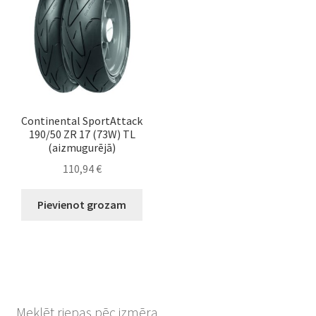
Continental SportAttack
190/50 ZR 17 (73W) TL
(aizmugurējā)
110,94
€
Pievienot grozam
Meklēt riepas pēc izmēra