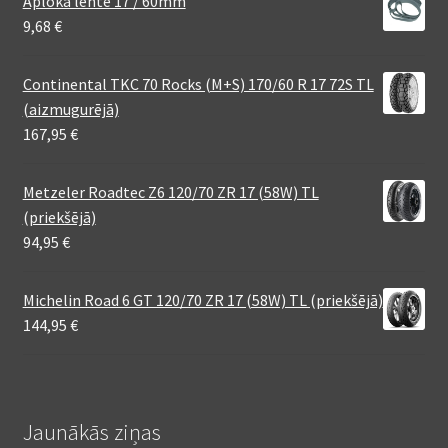
Aploka lente 17 / 60mm
9,68
€
Continental TKC 70 Rocks (M+S) 170/60 R 17 72S TL
(aizmugurējā)
167,95
€
Metzeler Roadtec Z6 120/70 ZR 17 (58W) TL
(priekšējā)
94,95
€
Michelin Road 6 GT 120/70 ZR 17 (58W) TL (priekšējā)
144,95
€
Jaunākās ziņas