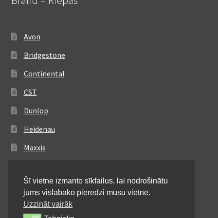
Avon
Bridgestone
Continental
CST
Dunlop
Heidenau
Maxxis
Metzeler
Šī vietne izmanto sīkfailus, lai nodrošinātu
Michelin
jums vislabāko pieredzi mūsu vietnē.
Mitas
Uzzināt vairāk