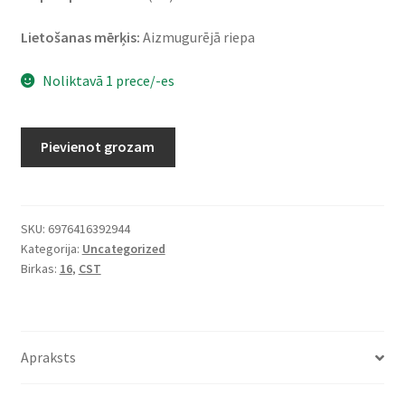
Lietošanas mērķis:
Aizmugurējā riepa
Noliktavā 1 prece/-es
CST
Pievienot grozam
150/80
-
16
71H
SKU:
6976416392944
Kategorija:
Uncategorized
CM-
Birkas:
16
,
CST
670
TL
(aizmugurējā)
daudzums
Apraksts