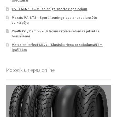
lietošanai
CST CM-NK01 – Mūsdienīga sporta riepa ceļam
Maxxis MA-ST3 – Sport-touring riepa ar sabalansētu
veiktspēju
Pirelli City Demon – Uzticama izvēle ikdienas pilsētas
braukšanai
Metzeler Perfect ME77 – Klasiska riepa ar sabalansētām
īpašībām
Motociklu riepas online