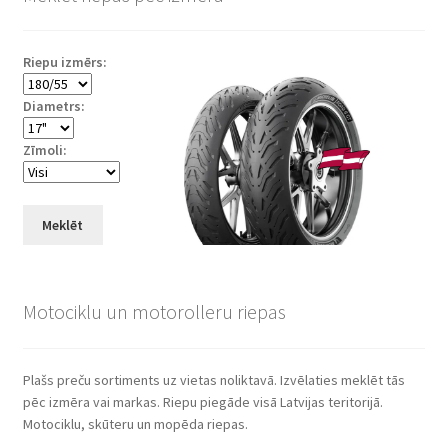
Riepu izmērs:
Diametrs:
Zīmoli:
Meklēt
Motociklu un motorolleru riepas
Plašs preču sortiments uz vietas noliktavā. Izvēlaties meklēt tās
pēc izmēra vai markas. Riepu piegāde visā Latvijas teritorijā.
Motociklu, skūteru un mopēda riepas.