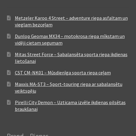
Metzeler Karoo 4 Street – adventure riepa asfaltam un
vieglam bezceļam
Dunlop Geomax MX34 – motokrosa riepa mīkstam un
vidēji cietam segumam
Mitas Street Force – Sabalansēta sporta riepa ikdienas
lietošanai
CST CM-NK01 – Mūsdienīga sporta riepa ceļam
Maxxis MA-ST3 – Sport-touring riepa ar sabalansētu
veiktspēju
Pirelli City Demon – Uzticama izvēle ikdienas pilsētas
braukšanai
Brand – Riepas