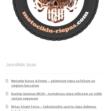
Jaunākās ziņas
Metzeler Karoo 4 Street – adventure riepa asfaltam un
vieglam bezceļam
Dunlop Geomax MX34 – motokrosa riepa mīkstam un vidēji
cietam segumam
Mitas Street Force – Sabalansēta sporta riepa ikdienas