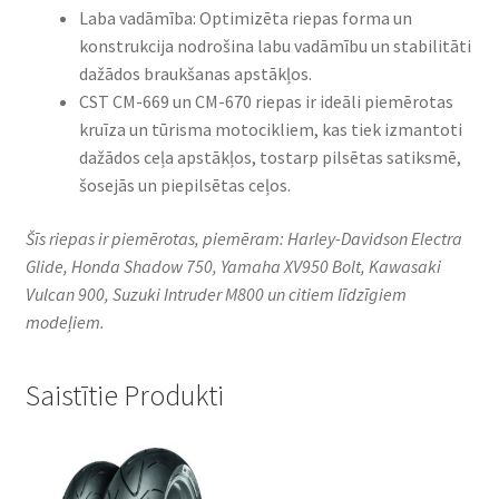
Laba vadāmība: Optimizēta riepas forma un
konstrukcija nodrošina labu vadāmību un stabilitāti
dažādos braukšanas apstākļos.
CST CM-669 un CM-670 riepas ir ideāli piemērotas
kruīza un tūrisma motocikliem, kas tiek izmantoti
dažādos ceļa apstākļos, tostarp pilsētas satiksmē,
šosejās un piepilsētas ceļos.
Šīs riepas ir piemērotas, piemēram: Harley-Davidson Electra
Glide, Honda Shadow 750, Yamaha XV950 Bolt, Kawasaki
Vulcan 900, Suzuki Intruder M800 un citiem līdzīgiem
modeļiem.
Saistītie Produkti