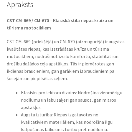
Apraksts
CST CM-669 / CM-670 – Klasiskā stila riepas kruīza un
tūrisma motocikliem
CST CM-669 (priekšējā) un CM-670 (aizmugurējā) ir augstas
kvalitātes riepas, kas izstrādātas kruīza un tūrisma
motocikliem, nodrošinot izcilu komfortu, stabilitāti un
drošību dažādos ceļa apstākļos. Tās ir piemērotas gan
ikdienas braucieniem, gan garākiem izbraucieniem pa
šosejām un piepilsētas ceļiem.
Klasisks protektora dizains: Nodrošina vienmērīgu
nodilumu un labu saķeri gan sausos, gan mitros
apstākļos.
Augsta izturība: Riepas izgatavotas no
kvalitatīviem materiāliem, kas nodrošina ilgu
kalpošanas laiku un izturību pret nodilumu.