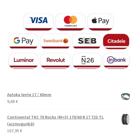
Aploka lente 17 / 60mm
9,68
€
Continental TKC 70 Rocks (M+S) 170/60 R 17 72S TL
(aizmugurējā)
167,95
€