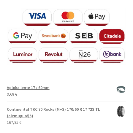
Aploka lente 17 / 60mm
9,68
€
Continental TKC 70 Rocks (M+S) 170/60 R 17 72S TL
(aizmugurējā)
167,95
€