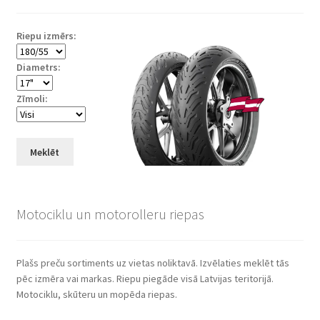
Riepu izmērs:
Diametrs:
Zīmoli:
Meklēt
Motociklu un motorolleru riepas
Plašs preču sortiments uz vietas noliktavā. Izvēlaties meklēt tās
pēc izmēra vai markas. Riepu piegāde visā Latvijas teritorijā.
Motociklu, skūteru un mopēda riepas.