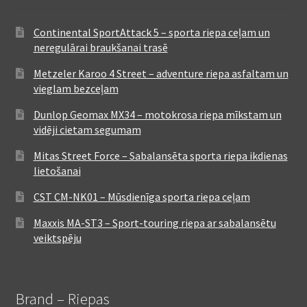
Continental SportAttack 5 – sporta riepa ceļam un
neregulārai braukšanai trasē
Metzeler Karoo 4 Street – adventure riepa asfaltam un
vieglam bezceļam
Dunlop Geomax MX34 – motokrosa riepa mīkstam un
vidēji cietam segumam
Mitas Street Force – Sabalansēta sporta riepa ikdienas
lietošanai
CST CM-NK01 – Mūsdienīga sporta riepa ceļam
Maxxis MA-ST3 – Sport-touring riepa ar sabalansētu
veiktspēju
Brand – Riepas