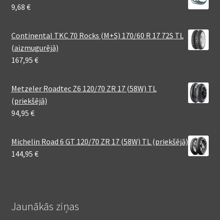
9,68
€
Continental TKC 70 Rocks (M+S) 170/60 R 17 72S TL
(aizmugurējā)
167,95
€
Metzeler Roadtec Z6 120/70 ZR 17 (58W) TL
(priekšējā)
94,95
€
Michelin Road 6 GT 120/70 ZR 17 (58W) TL (priekšējā)
144,95
€
Jaunākās ziņas