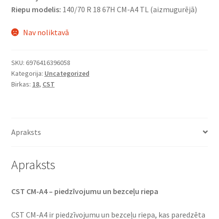
Riepu modelis:
140/70 R 18 67H CM-A4 TL (aizmugurējā)
Nav noliktavā
SKU:
6976416396058
Kategorija:
Uncategorized
Birkas:
18
,
CST
Apraksts
Apraksts
CST CM-A4 – piedzīvojumu un bezceļu riepa
CST CM-A4 ir piedzīvojumu un bezceļu riepa, kas paredzēta