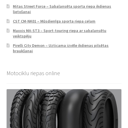
Mitas Street Force – Sabalansēta sporta riepa ikdienas
lietošanai
CST CM-NK01 – Mūsdienīga sporta riepa ceļam
Maxxis MA-ST3 – Sport-touring riepa ar sabalansētu
veiktspēju
Pirelli City Demon – Uzticama izvēle ikdienas pilsētas
braukšanai
Motociklu riepas online