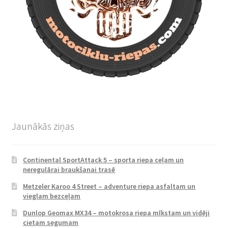
Jaunākās ziņas
Continental SportAttack 5 – sporta riepa ceļam un
neregulārai braukšanai trasē
Metzeler Karoo 4 Street – adventure riepa asfaltam un
vieglam bezceļam
Dunlop Geomax MX34 – motokrosa riepa mīkstam un vidēji
cietam segumam