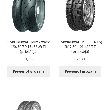
Continental SportAttack
Continental TKC 80 (M+S)
120/70 ZR 17 (58W) TL
Rf. 2.50 – 21 48S TT
(priekšējā)
(priekšējā)
73,96
€
62,94
€
Pievienot grozam
Pievienot grozam