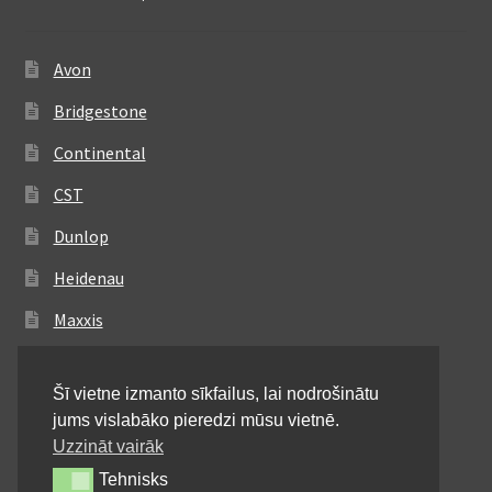
Avon
Bridgestone
Continental
CST
Dunlop
Heidenau
Maxxis
Metzeler
Šī vietne izmanto sīkfailus, lai nodrošinātu
Michelin
jums vislabāko pieredzi mūsu vietnē.
Mitas
Uzzināt vairāk
Tehnisks
Tehnisks
Pirelli