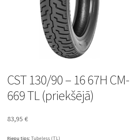
CST 130/90 – 16 67H CM-
669 TL (priekšējā)
83,95
€
Riepu tips:
Tubeless (TL)