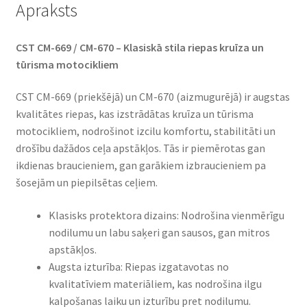
Apraksts
CST CM-669 / CM-670 – Klasiskā stila riepas kruīza un
tūrisma motocikliem
CST CM-669 (priekšējā) un CM-670 (aizmugurējā) ir augstas
kvalitātes riepas, kas izstrādātas kruīza un tūrisma
motocikliem, nodrošinot izcilu komfortu, stabilitāti un
drošību dažādos ceļa apstākļos. Tās ir piemērotas gan
ikdienas braucieniem, gan garākiem izbraucieniem pa
šosejām un piepilsētas ceļiem.
Klasisks protektora dizains: Nodrošina vienmērīgu
nodilumu un labu saķeri gan sausos, gan mitros
apstākļos.
Augsta izturība: Riepas izgatavotas no
kvalitatīviem materiāliem, kas nodrošina ilgu
kalpošanas laiku un izturību pret nodilumu.