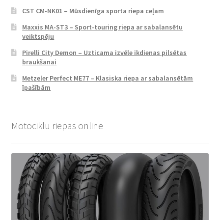
CST CM-NK01 – Mūsdienīga sporta riepa ceļam
Maxxis MA-ST3 – Sport-touring riepa ar sabalansētu
veiktspēju
Pirelli City Demon – Uzticama izvēle ikdienas pilsētas
braukšanai
Metzeler Perfect ME77 – Klasiska riepa ar sabalansētām
īpašībām
Motociklu riepas online