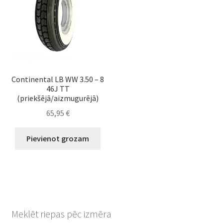
Continental LB WW 3.50 – 8
46J TT
(priekšējā/aizmugurējā)
65,95
€
Pievienot grozam
Meklēt riepas pēc izmēra