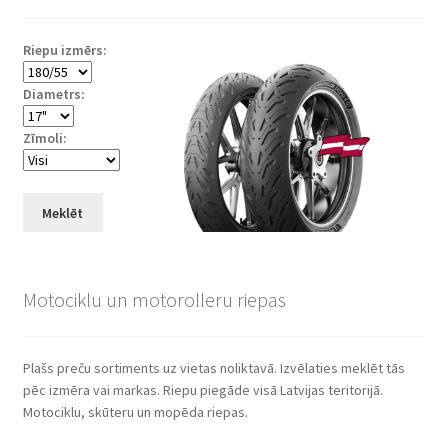
Riepu izmērs:
Diametrs:
Zīmoli:
Meklēt
Motociklu un motorolleru riepas
Plašs preču sortiments uz vietas noliktavā. Izvēlaties meklēt tās
pēc izmēra vai markas. Riepu piegāde visā Latvijas teritorijā.
Motociklu, skūteru un mopēda riepas.