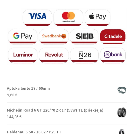
Aploka lente 17 / 60mm
9,68
€
Michelin Road 6 GT 120/70 ZR 17 (58W) TL (priekšējā)
144,95
€
Heidenau 5.50 - 16 82P P29 TT