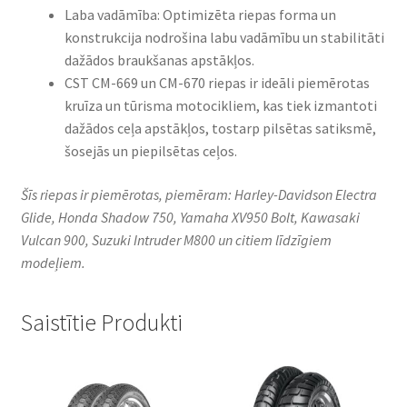
Laba vadāmība: Optimizēta riepas forma un
konstrukcija nodrošina labu vadāmību un stabilitāti
dažādos braukšanas apstākļos.
CST CM-669 un CM-670 riepas ir ideāli piemērotas
kruīza un tūrisma motocikliem, kas tiek izmantoti
dažādos ceļa apstākļos, tostarp pilsētas satiksmē,
šosejās un piepilsētas ceļos.
Šīs riepas ir piemērotas, piemēram: Harley-Davidson Electra
Glide, Honda Shadow 750, Yamaha XV950 Bolt, Kawasaki
Vulcan 900, Suzuki Intruder M800 un citiem līdzīgiem
modeļiem.
Saistītie Produkti