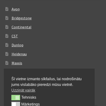
Avon
Bridgestone
Continental
CST
Dunlop
Heidenau
Maxxis
Metzeler
Šī vietne izmanto sīkfailus, lai nodrošinātu
Michelin
jums vislabāko pieredzi mūsu vietnē.
Mitas
Uzzināt vairāk
Tehnisks
Tehnisks
Pirelli
Mārketings
Mārketings