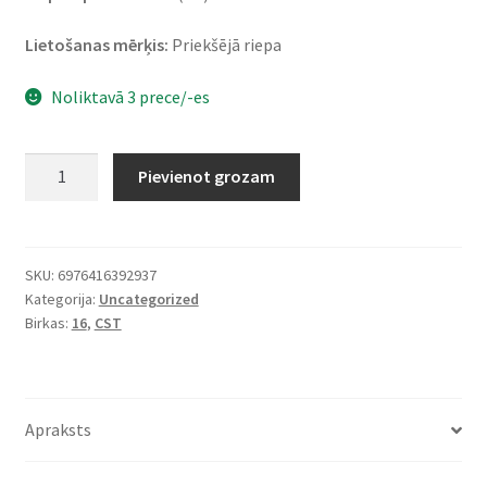
Lietošanas mērķis:
Priekšējā riepa
Noliktavā 3 prece/-es
CST
Pievienot grozam
130/90
-
16
67H
SKU:
6976416392937
Kategorija:
Uncategorized
CM-
Birkas:
16
,
CST
669
TL
(priekšējā)
daudzums
Apraksts