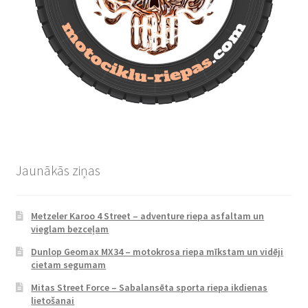
Jaunākās ziņas
Metzeler Karoo 4 Street – adventure riepa asfaltam un
vieglam bezceļam
Dunlop Geomax MX34 – motokrosa riepa mīkstam un vidēji
cietam segumam
Mitas Street Force – Sabalansēta sporta riepa ikdienas
lietošanai