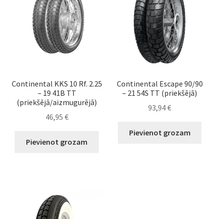
Continental KKS 10 Rf. 2.25
Continental Escape 90/90
– 19 41B TT
– 21 54S TT (priekšējā)
(priekšējā/aizmugurējā)
93,94
€
46,95
€
Pievienot grozam
Pievienot grozam