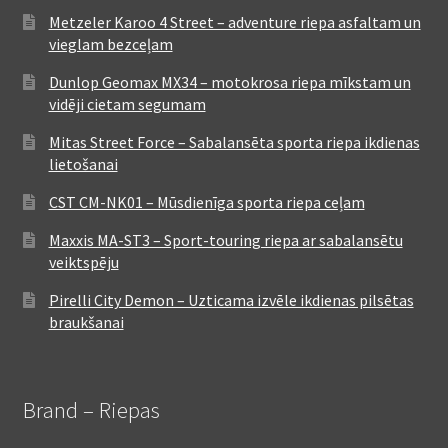
Metzeler Karoo 4 Street – adventure riepa asfaltam un
vieglam bezceļam
Dunlop Geomax MX34 – motokrosa riepa mīkstam un
vidēji cietam segumam
Mitas Street Force – Sabalansēta sporta riepa ikdienas
lietošanai
CST CM-NK01 – Mūsdienīga sporta riepa ceļam
Maxxis MA-ST3 – Sport-touring riepa ar sabalansētu
veiktspēju
Pirelli City Demon – Uzticama izvēle ikdienas pilsētas
braukšanai
Brand – Riepas