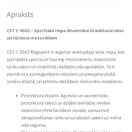
Apraksts
CST C-6502 – Sportiska riepa dinamiskai braukšanai ielas
un tūrisma motocikliem
CST C-6502 Magsport ir augstas veiktspējas ielas riepa, kas
izstrādāta sporta un touring motocikliem, nodrošinot
izcilu saķeri un stabilitāti dažādos ceļa apstākļos. Tā ir
piemērota aizmugurējiem riteņiem un pieejama plašā
izmēru klāstā, lai atbilstu dažādiem motociklu modeļiem.
Protektora dizains: Agresīvs un asimetrisks
protektora raksts ar dziļām drenāžas rievām
nodrošina efektīvu ūdens novadi, samazinot
akvaplanēšanas risku un uzlabojot saķeri uz mitra
ceļa seguma.