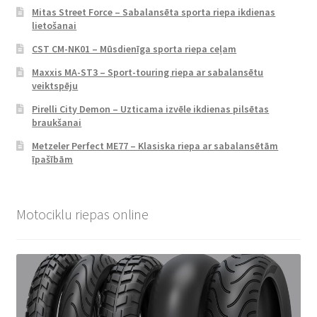
Mitas Street Force – Sabalansēta sporta riepa ikdienas
lietošanai
CST CM-NK01 – Mūsdienīga sporta riepa ceļam
Maxxis MA-ST3 – Sport-touring riepa ar sabalansētu
veiktspēju
Pirelli City Demon – Uzticama izvēle ikdienas pilsētas
braukšanai
Metzeler Perfect ME77 – Klasiska riepa ar sabalansētām
īpašībām
Motociklu riepas online