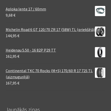
Aploka lente 17 / 60mm
9,68
€
Michelin Road 6 GT 120/70 ZR 17 (58W) TL (priekšējā)
144,95
€
Heidenau 5.50 - 16 82P P29 TT
162,95
€
Continental TKC 70 Rocks (M+S) 170/60 R 17 72S TL
(aizmugurējā)
167,95
€
Jaunākās ziņas