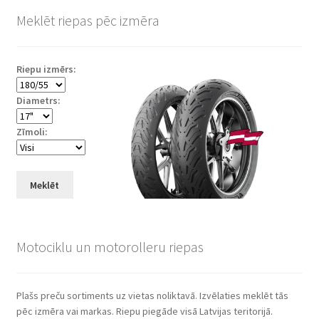
Meklēt riepas pēc izmēra
Riepu izmērs:
Diametrs:
Zīmoli:
Meklēt
Motociklu un motorolleru riepas
Plašs preču sortiments uz vietas noliktavā. Izvēlaties meklēt tās
pēc izmēra vai markas. Riepu piegāde visā Latvijas teritorijā.