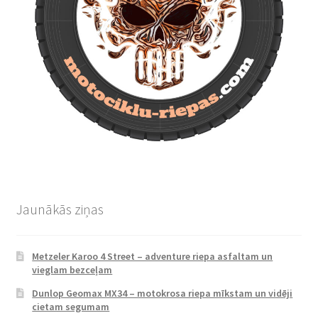
Jaunākās ziņas
Metzeler Karoo 4 Street – adventure riepa asfaltam un
vieglam bezceļam
Dunlop Geomax MX34 – motokrosa riepa mīkstam un vidēji
cietam segumam