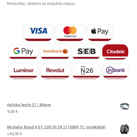
Motociklu, skūteru un mopēda riepas.
Aploka lente 17 / 60mm
9,68
€
Michelin Road 6 GT 120/70 ZR 17 (58W) TL (priekšējā)
144,95
€