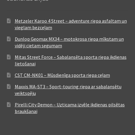
Metzeler Karoo 4 Street – adventure riepa asfaltam un
vieglam bezceļam
Dunlop Geomax MX34 – motokrosa riepa mīkstam un
vidēji cietam segumam
Mitas Street Force – Sabalansēta sporta riepa ikdienas
lietošanai
CST CM-NK01 – Mūsdienīga sporta riepa ceļam
Maxxis MA-ST3 – Sport-touring riepa ar sabalansētu
veiktspēju
Pirelli City Demon – Uzticama izvēle ikdienas pilsētas
braukšanai