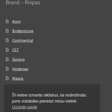
Brand – Riepas
Avon
Bridgestone
Continental
CST
Dunlop
Heidenau
Maxxis
Metzeler
Šī vietne izmanto sīkfailus, lai nodrošinātu
Michelin
jums vislabāko pieredzi mūsu vietnē.
Mitas
Uzzināt vairāk