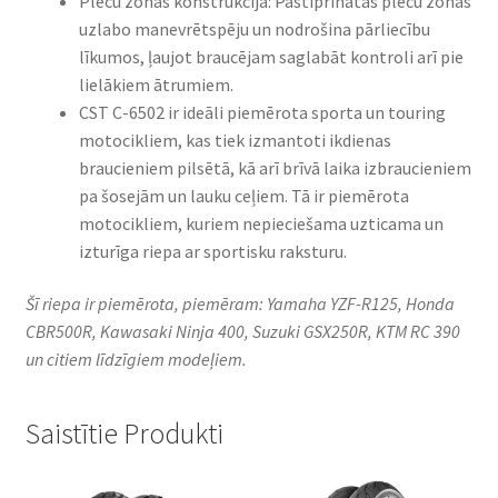
Plecu zonas konstrukcija: Pastiprinātas plecu zonas
uzlabo manevrētspēju un nodrošina pārliecību
līkumos, ļaujot braucējam saglabāt kontroli arī pie
lielākiem ātrumiem.
CST C-6502 ir ideāli piemērota sporta un touring
motocikliem, kas tiek izmantoti ikdienas
braucieniem pilsētā, kā arī brīvā laika izbraucieniem
pa šosejām un lauku ceļiem. Tā ir piemērota
motocikliem, kuriem nepieciešama uzticama un
izturīga riepa ar sportisku raksturu.
Šī riepa ir piemērota, piemēram: Yamaha YZF-R125, Honda
CBR500R, Kawasaki Ninja 400, Suzuki GSX250R, KTM RC 390
un citiem līdzīgiem modeļiem.
Saistītie Produkti