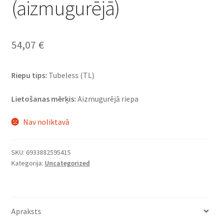
(aizmugurējā)
54,07
€
Riepu tips:
Tubeless (TL)
Lietošanas mērķis:
Aizmugurējā riepa
Nav noliktavā
SKU:
6933882595415
Kategorija:
Uncategorized
Apraksts