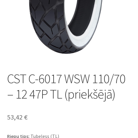
CST C-6017 WSW 110/70
– 12 47P TL (priekšējā)
53,42
€
Riepu tips:
Tubeless (TL)