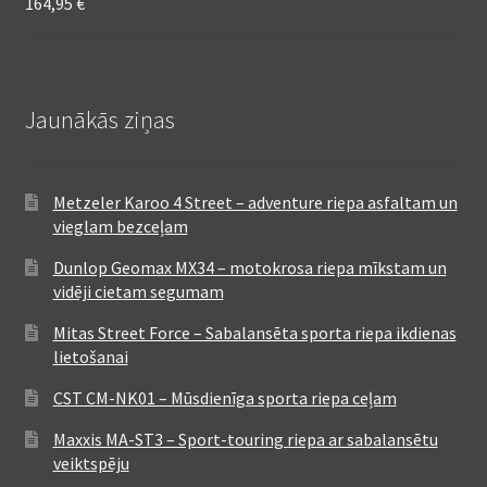
164,95
€
Jaunākās ziņas
Metzeler Karoo 4 Street – adventure riepa asfaltam un
vieglam bezceļam
Dunlop Geomax MX34 – motokrosa riepa mīkstam un
vidēji cietam segumam
Mitas Street Force – Sabalansēta sporta riepa ikdienas
lietošanai
CST CM-NK01 – Mūsdienīga sporta riepa ceļam
Maxxis MA-ST3 – Sport-touring riepa ar sabalansētu
veiktspēju