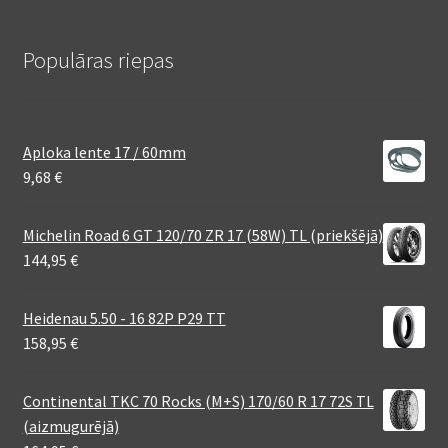
Populāras riepas
Aploka lente 17 / 60mm
9,68
€
Michelin Road 6 GT 120/70 ZR 17 (58W) TL (priekšējā)
144,95
€
Heidenau 5.50 - 16 82P P29 TT
158,95
€
Continental TKC 70 Rocks (M+S) 170/60 R 17 72S TL
(aizmugurējā)