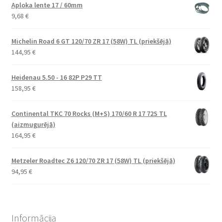
Aploka lente 17 / 60mm
9,68
€
Michelin Road 6 GT 120/70 ZR 17 (58W) TL (priekšējā)
144,95
€
Heidenau 5.50 - 16 82P P29 TT
158,95
€
Continental TKC 70 Rocks (M+S) 170/60 R 17 72S TL
(aizmugurējā)
164,95
€
Metzeler Roadtec Z6 120/70 ZR 17 (58W) TL (priekšējā)
94,95
€
Informācija