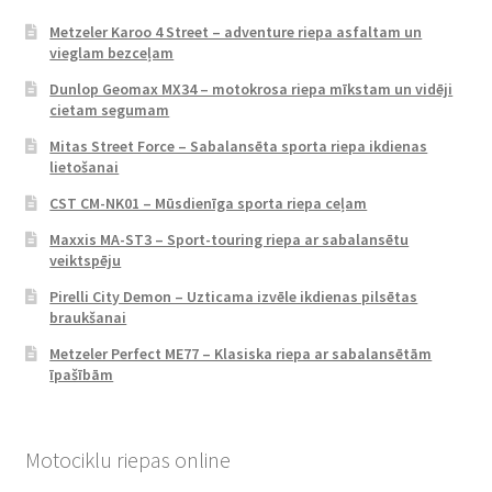
Metzeler Karoo 4 Street – adventure riepa asfaltam un
vieglam bezceļam
Dunlop Geomax MX34 – motokrosa riepa mīkstam un vidēji
cietam segumam
Mitas Street Force – Sabalansēta sporta riepa ikdienas
lietošanai
CST CM-NK01 – Mūsdienīga sporta riepa ceļam
Maxxis MA-ST3 – Sport-touring riepa ar sabalansētu
veiktspēju
Pirelli City Demon – Uzticama izvēle ikdienas pilsētas
braukšanai
Metzeler Perfect ME77 – Klasiska riepa ar sabalansētām
īpašībām
Motociklu riepas online