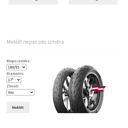
Meklēt riepas pēc izmēra
Riepu izmērs:
Diametrs:
Zīmoli:
Meklēt