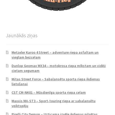
Jaunākās ziņas
Metzeler Karoo 4 Street – adventure riepa asfaltam un
vieglam bezceļam
Dunlop Geomax MX34 – motokrosa riepa mīkstam un vidēji
cietam segumam
Mitas Street Force – Sabalansēta sporta riepa ikdienas
lietošanai
CST CM-NK01 – Mūsdienīga sporta riepa ceļam
Maxxis MA-ST3 – Sport-touring riepa ar sabalansētu
veiktspēju
Pirelli City Demon – Uzticama izvēle ikdienas pilsētas