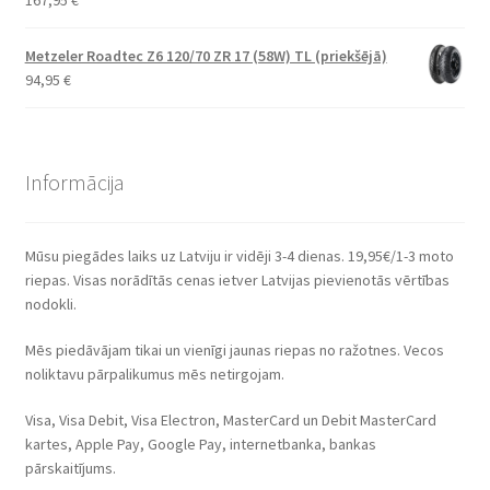
Metzeler Roadtec Z6 120/70 ZR 17 (58W) TL (priekšējā)
94,95
€
Informācija
Mūsu piegādes laiks uz Latviju ir vidēji 3-4 dienas. 19,95€/1-3 moto
riepas. Visas norādītās cenas ietver Latvijas pievienotās vērtības
nodokli.
Mēs piedāvājam tikai un vienīgi jaunas riepas no ražotnes. Vecos
noliktavu pārpalikumus mēs netirgojam.
Visa, Visa Debit, Visa Electron, MasterCard un Debit MasterCard
kartes, Apple Pay, Google Pay, internetbanka, bankas
pārskaitījums.