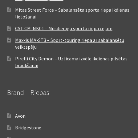
Mitas Street Force – Sabalansēta sporta riepa ikdienas
lietošanai
CST CM-NK01 – Mūsdienīga sporta riepa ceļam
Maxxis MA-ST3 – Sport-touring riepa ar sabalansētu
veiktspēju
Pirelli City Demon – Uzticama izvēle ikdienas pilsētas
braukšanai
Brand – Riepas
Avon
Bridgestone