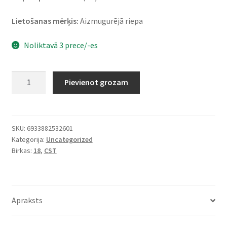
Lietošanas mērķis:
Aizmugurējā riepa
Noliktavā 3 prece/-es
CST
Pievienot grozam
C-
6017
100/90-
18
SKU:
6933882532601
Kategorija:
Uncategorized
56S
Birkas:
18
,
CST
TL
(aizmugurējā)
daudzums
Apraksts