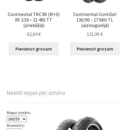
Continental TKC 80 (M+S)
Continental ContiGo!
Rf. 2.50 – 21 48S TT
130/90 – 17 68H TL
(priekšējā)
(aizmugurējā)
62,94
€
121,96
€
Pievienot grozam
Pievienot grozam
Meklēt riepas pēc izmēra
Riepu izmērs:
Diametrs: