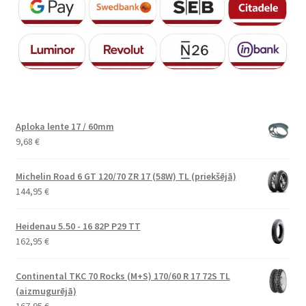
Aploka lente 17 / 60mm
9,68
€
Michelin Road 6 GT 120/70 ZR 17 (58W) TL (priekšējā)
144,95
€
Heidenau 5.50 - 16 82P P29 TT
162,95
€
Continental TKC 70 Rocks (M+S) 170/60 R 17 72S TL
(aizmugurējā)
167,95
€