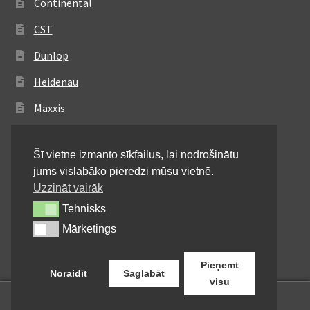
Continental
CST
Dunlop
Heidenau
Maxxis
Metzeler
Šī vietne izmanto sīkfailus, lai nodrošinātu
Michelin
jums vislabāko pieredzi mūsu vietnē.
Mitas
Uzzināt vairāk
Tehnisks
Tehnisks
Pirelli
Mārketings
Mārketings
Shinko
Pieņemt
Noraidīt
Saglabāt
visu
0