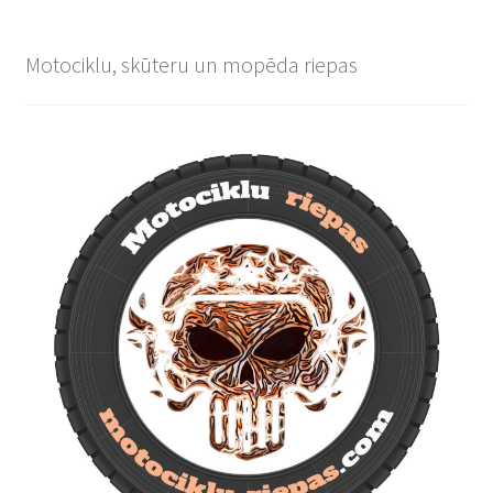
Motociklu, skūteru un mopēda riepas