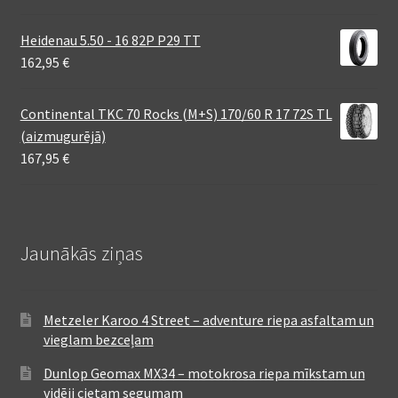
Heidenau 5.50 - 16 82P P29 TT
162,95
€
Continental TKC 70 Rocks (M+S) 170/60 R 17 72S TL
(aizmugurējā)
167,95
€
Jaunākās ziņas
Metzeler Karoo 4 Street – adventure riepa asfaltam un
vieglam bezceļam
Dunlop Geomax MX34 – motokrosa riepa mīkstam un
vidēji cietam segumam