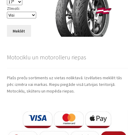
Zīmoli:
Meklēt
Motociklu un motorolleru riepas
Plašs preču sortiments uz vietas noliktavā. Izvēlaties meklēt tās
pēc izmēra vai markas. Riepu piegāde visā Latvijas teritorijā.
Motociklu, skūteru un mopēda riepas.