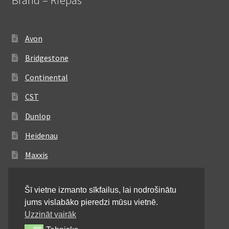
Avon
Bridgestone
Continental
CST
Dunlop
Heidenau
Maxxis
Metzeler
Šī vietne izmanto sīkfailus, lai nodrošinātu
Michelin
jums vislabāko pieredzi mūsu vietnē.
Mitas
Uzzināt vairāk