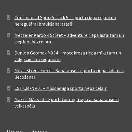
Continental SportAttack 5 – sporta riepa ceļam un
neregulārai braukšanai trasē
Metzeler Karoo 4 Street – adventure riepa asfaltam un
vieglam bezceļam
Dunlop Geomax MX34 – motokrosa riepa mīkstam un
vidēji cietam segumam
Mitas Street Force – Sabalansēta sporta riepa ikdienas
lietošanai
CST CM-NK01 – Mūsdienīga sporta riepa ceļam
Maxxis MA-ST3 – Sport-touring riepa ar sabalansētu
veiktspēju
Brand – Riepas