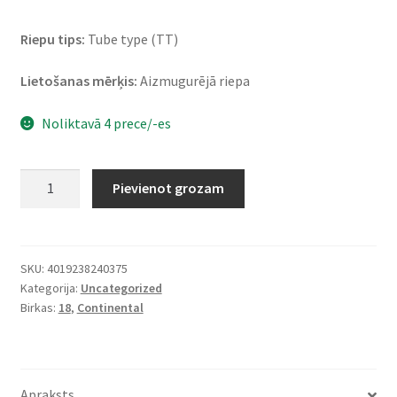
Riepu tips:
Tube type (TT)
Lietošanas mērķis:
Aizmugurējā riepa
Noliktavā 4 prece/-es
Continental
Pievienot grozam
Escape
4.10
-
18
SKU:
4019238240375
Kategorija:
Uncategorized
60S
Birkas:
18
,
Continental
TT
(aizmugurējā)
daudzums
Apraksts