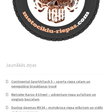
Jaunākās ziņas
Continental SportAttack 5 – sporta riepa ceļam un
neregulārai braukšanai trasē
Metzeler Karoo 4 Street – adventure riepa asfaltam un
vieglam bezceļam
Dunlop Geomax MX34 – motokrosa riepa mīkstam un vidēji