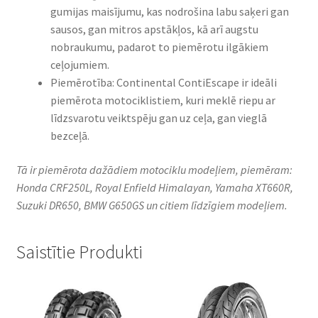
gumijas maisījumu, kas nodrošina labu saķeri gan
sausos, gan mitros apstākļos, kā arī augstu
nobraukumu, padarot to piemērotu ilgākiem
ceļojumiem.
Piemērotība: Continental ContiEscape ir ideāli
piemērota motociklistiem, kuri meklē riepu ar
līdzsvarotu veiktspēju gan uz ceļa, gan vieglā
bezceļā.
Tā ir piemērota dažādiem motociklu modeļiem, piemēram:
Honda CRF250L, Royal Enfield Himalayan, Yamaha XT660R,
Suzuki DR650, BMW G650GS un citiem līdzīgiem modeļiem.
Saistītie Produkti