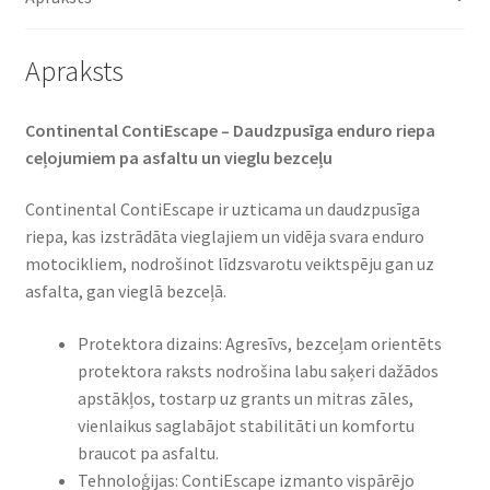
Apraksts
Continental ContiEscape – Daudzpusīga enduro riepa
ceļojumiem pa asfaltu un vieglu bezceļu
Continental ContiEscape ir uzticama un daudzpusīga
riepa, kas izstrādāta vieglajiem un vidēja svara enduro
motocikliem, nodrošinot līdzsvarotu veiktspēju gan uz
asfalta, gan vieglā bezceļā.
Protektora dizains: Agresīvs, bezceļam orientēts
protektora raksts nodrošina labu saķeri dažādos
apstākļos, tostarp uz grants un mitras zāles,
vienlaikus saglabājot stabilitāti un komfortu
braucot pa asfaltu.
Tehnoloģijas: ContiEscape izmanto vispārējo