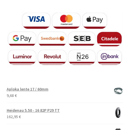
Aploka lente 17 / 60mm
9,68
€
Heidenau 5.50 - 16 82P P29 TT
162,95
€