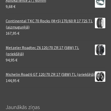
Aploka lente 17 / 60mm
9,68
€
Continental TKC 70 Rocks (M+S) 170/60 R 17 72S TL
(aizmugurējā)
167,95
€
Metzeler Roadtec Z6 120/70 ZR 17 (58W) TL
(priekšējā)
94,95
€
Michelin Road 6 GT 120/70 ZR 17 (58W) TL (priekšējā)
144,95
€
Jaunākās ziņas