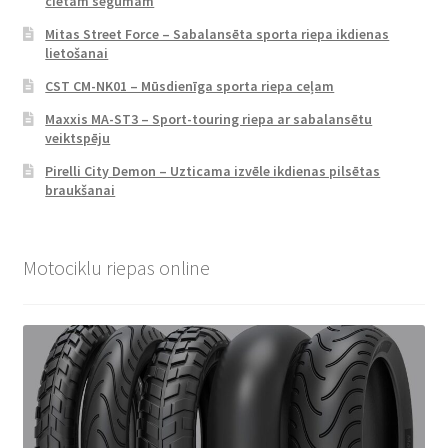
cietam segumam
Mitas Street Force – Sabalansēta sporta riepa ikdienas
lietošanai
CST CM-NK01 – Mūsdienīga sporta riepa ceļam
Maxxis MA-ST3 – Sport-touring riepa ar sabalansētu
veiktspēju
Pirelli City Demon – Uzticama izvēle ikdienas pilsētas
braukšanai
Motociklu riepas online