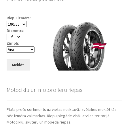
Riepu izmērs:
Diametrs:
Zīmoli:
Meklēt
Motociklu un motorolleru riepas
Plašs preču sortiments uz vietas noliktavā. Izvēlaties meklēt tās
pēc izmēra vai markas. Riepu piegāde visā Latvijas teritorijā.
Motociklu, skūteru un mopēda riepas.