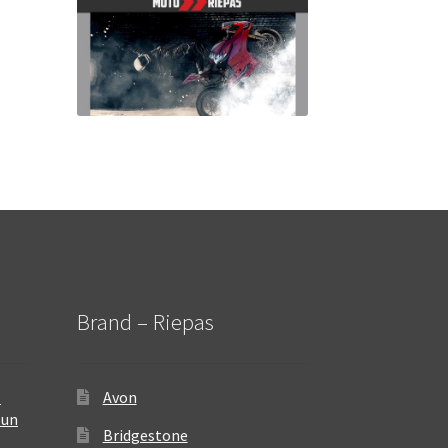
Brand – Riepas
–
Avon
 un
Bridgestone