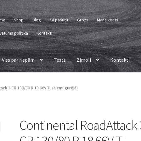
me
Shop
Blog
Kā pasūtīt
Grozs
Mans konts
vātuma politika
Kontakti
Viss par riepām
Tests
Zīmoli
Kontakti
ack 3 CR 130/80 R 18 66V TL (aizmugurējā)
Continental RoadAttack 
CR 130/80 R 18 66V TL