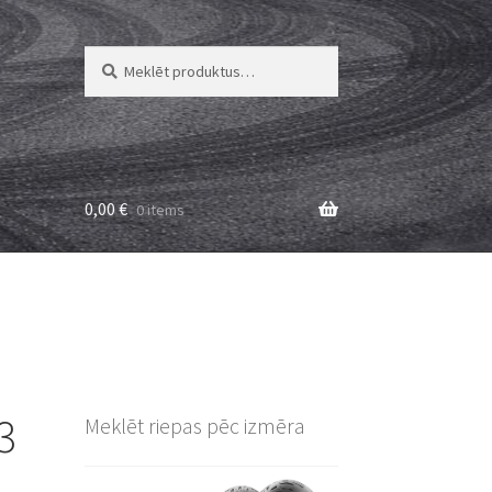
Meklēt:
Meklēt
0,00
€
0 items
3
Meklēt riepas pēc izmēra