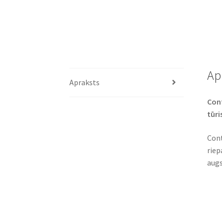
Ap
Apraksts
Cont
tūri
Cont
riep
augs