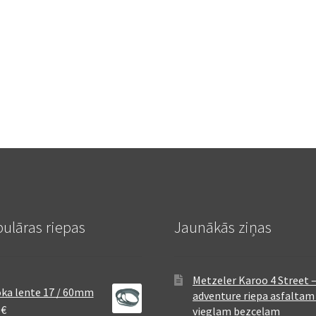
ulāras riepas
Jaunākās ziņas
Metzeler Karoo 4 Street 
ka lente 17 / 60mm
adventure riepa asfaltam
8
€
vieglam bezceļam