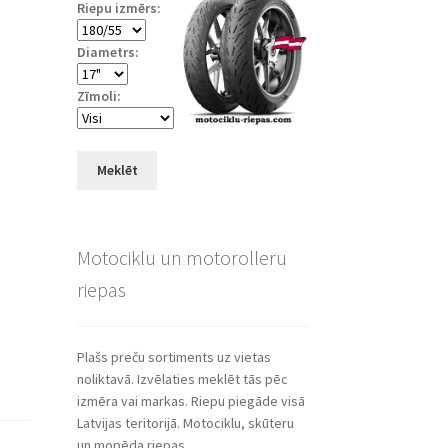
Riepu izmērs:
Diametrs:
Zīmoli:
Meklēt
Motociklu un motorolleru
riepas
Plašs preču sortiments uz vietas
noliktavā. Izvēlaties meklēt tās pēc
izmēra vai markas. Riepu piegāde visā
Latvijas teritorijā. Motociklu, skūteru
un mopēda riepas.