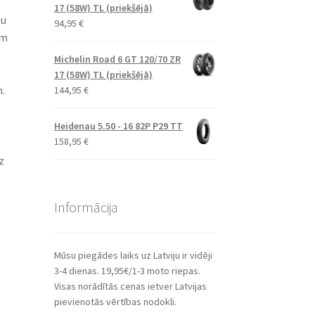
17 (58W) TL (priekšējā)
bu
94,95
€
am
Michelin Road 6 GT 120/70 ZR
17 (58W) TL (priekšējā)
.
144,95
€
Heidenau 5.50 - 16 82P P29 TT
158,95
€
z
Informācija
Mūsu piegādes laiks uz Latviju ir vidēji
3-4 dienas. 19,95€/1-3 moto riepas.
Visas norādītās cenas ietver Latvijas
pievienotās vērtības nodokli.