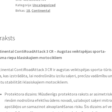
Kategorija:
Uncategorized
R
Birkas:
18
,
Continental
18
66V
TL
(aizmugurējā)
raksts
daudzums
inental ContiRoadAttack 3 CR – Augstas veiktspējas sporta-
sma riepa klasiskajiem motocikliem
inental ContiRoadAttack 3 CR ir augstas veiktspējas sporta-tūri
a, kas izstrādāta, lai nodrošinātu izcilu saķeri, precīzu vadāmību u
tu stabilitāti klasiskajiem motocikliem.
Protektora dizains: Mūsdienīgs protektora raksts ar asimetri
rievām nodrošina efektīvu ūdens novadi, uzlabojot saķeri mitro
apstākļos un samazinot akvaplanēšanas risku. Šis dizains arī ve