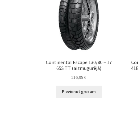
Continental Escape 130/80 – 17
Con
65S TT (aizmugurējā)
41B
116,95
€
Pievienot grozam