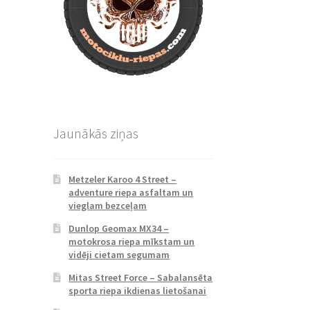
Jaunākās ziņas
Metzeler Karoo 4 Street –
adventure riepa asfaltam un
vieglam bezceļam
Dunlop Geomax MX34 –
motokrosa riepa mīkstam un
vidēji cietam segumam
Mitas Street Force – Sabalansēta
sporta riepa ikdienas lietošanai