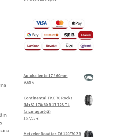
Aploka lente 17 / 60mm
9,68
€
sma
n
Continental TKC 70 Rocks
(M+S) 170/60 R 17 72S TL
(aizmugurējā)
skām
167,95
€
s
icina
Metzeler Roadtec Z6 120/70 ZR