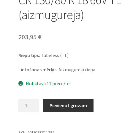
(aizmugurējā)
203,95
€
Riepu tips:
Tubeless (TL)
Lietošanas mērķis:
Aizmugurējā riepa
Noliktavā 11 prece/-es
Continental
Pievienot grozam
RoadAttack
3
CR
130/80
SKU:
4019238011784