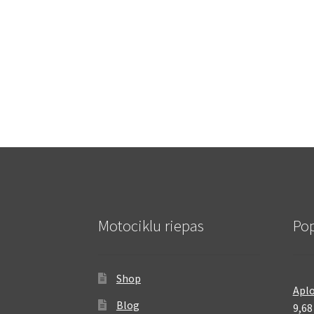
Motociklu riepas
Pop
Shop
Aplo
Blog
9,6