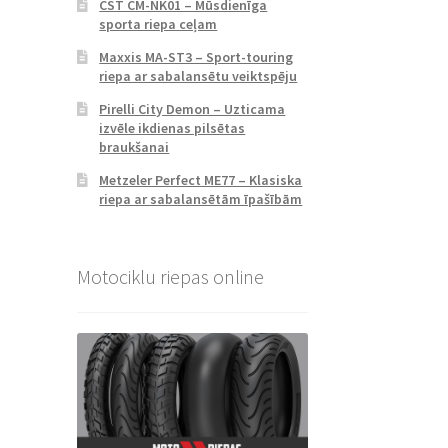
CST CM-NK01 – Mūsdienīga
sporta riepa ceļam
Maxxis MA-ST3 – Sport-touring
riepa ar sabalansētu veiktspēju
Pirelli City Demon – Uzticama
izvēle ikdienas pilsētas
braukšanai
Metzeler Perfect ME77 – Klasiska
riepa ar sabalansētām īpašībām
Motociklu riepas online