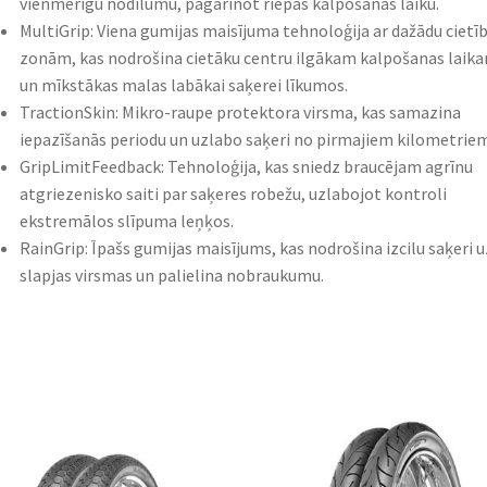
vienmērīgu nodilumu, pagarinot riepas kalpošanas laiku.
MultiGrip: Viena gumijas maisījuma tehnoloģija ar dažādu cietī
zonām, kas nodrošina cietāku centru ilgākam kalpošanas laik
un mīkstākas malas labākai saķerei līkumos.
TractionSkin: Mikro-raupe protektora virsma, kas samazina
iepazīšanās periodu un uzlabo saķeri no pirmajiem kilometriem
GripLimitFeedback: Tehnoloģija, kas sniedz braucējam agrīnu
atgriezenisko saiti par saķeres robežu, uzlabojot kontroli
ekstremālos slīpuma leņķos.
RainGrip: Īpašs gumijas maisījums, kas nodrošina izcilu saķeri u
slapjas virsmas un palielina nobraukumu.