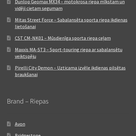
Dunlop Geomax MX34 – motokrosa riepa mīkstam un
vidēji cietam segumam
Mitas Street Force – Sabalansēta sporta riepa ikdienas
lietošanai
CST CM-NK01 – Mūsdienīga sporta riepa ceļam
Maxxis MA-ST3 – Sport-touring riepa ar sabalansētu
veiktspēju
Pirelli City Demon – Uzticama izvēle ikdienas pilsētas
braukšanai
Brand – Riepas
Avon
Bridgestone