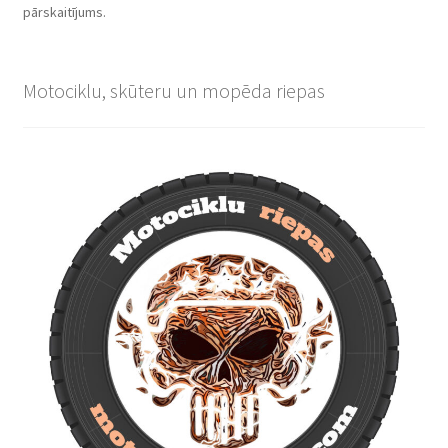
pārskaitījums.
Motociklu, skūteru un mopēda riepas