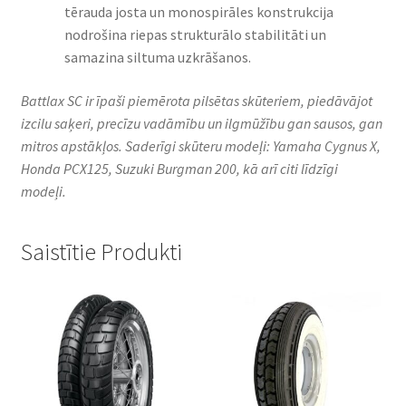
tērauda josta un monospirāles konstrukcija
nodrošina riepas strukturālo stabilitāti un
samazina siltuma uzkrāšanos.​
Battlax SC ir īpaši piemērota pilsētas skūteriem, piedāvājot
izcilu saķeri, precīzu vadāmību un ilgmūžību gan sausos, gan
mitros apstākļos.​ Saderīgi skūteru modeļi: Yamaha Cygnus X,
Honda PCX125, Suzuki Burgman 200, kā arī citi līdzīgi
modeļi.​
Saistītie Produkti