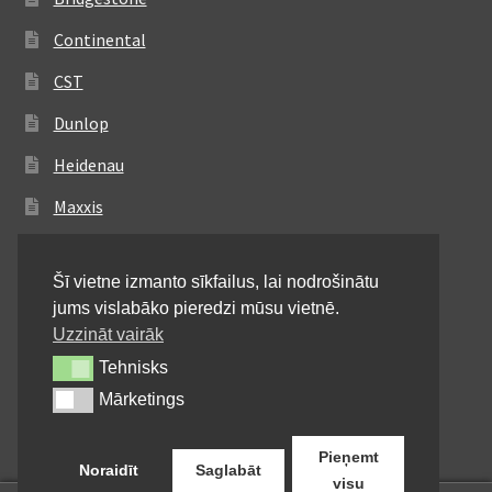
Continental
CST
Dunlop
Heidenau
Maxxis
Metzeler
Šī vietne izmanto sīkfailus, lai nodrošinātu
Michelin
jums vislabāko pieredzi mūsu vietnē.
Mitas
Uzzināt vairāk
Tehnisks
Tehnisks
Pirelli
Mārketings
Mārketings
Shinko
Pieņemt
Noraidīt
Saglabāt
visu