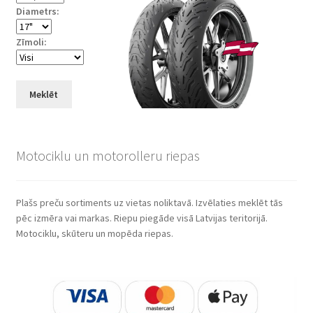
Diametrs:
Zīmoli:
Meklēt
Motociklu un motorolleru riepas
Plašs preču sortiments uz vietas noliktavā. Izvēlaties meklēt tās
pēc izmēra vai markas. Riepu piegāde visā Latvijas teritorijā.
Motociklu, skūteru un mopēda riepas.