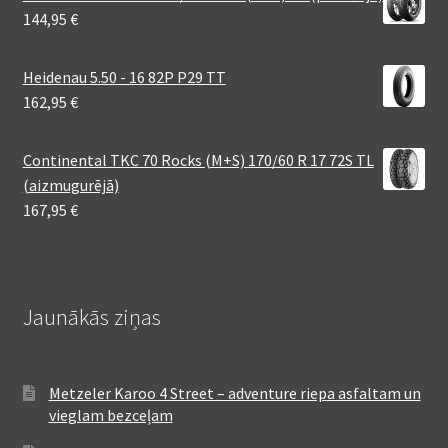
144,95
€
Heidenau 5.50 - 16 82P P29 TT
162,95
€
Continental TKC 70 Rocks (M+S) 170/60 R 17 72S TL
(aizmugurējā)
167,95
€
Jaunākās ziņas
Metzeler Karoo 4 Street – adventure riepa asfaltam un
vieglam bezceļam