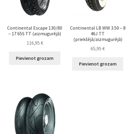
Continental Escape 130/80
Continental LB WW 3.50 – 8
– 17 65S TT (aizmugurējā)
46J TT
(priekšējā/aizmugurējā)
116,95
€
65,95
€
Pievienot grozam
Pievienot grozam