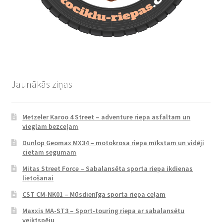
Jaunākās ziņas
Metzeler Karoo 4 Street – adventure riepa asfaltam un
vieglam bezceļam
Dunlop Geomax MX34 – motokrosa riepa mīkstam un vidēji
cietam segumam
Mitas Street Force – Sabalansēta sporta riepa ikdienas
lietošanai
CST CM-NK01 – Mūsdienīga sporta riepa ceļam
Maxxis MA-ST3 – Sport-touring riepa ar sabalansētu
veiktspēju