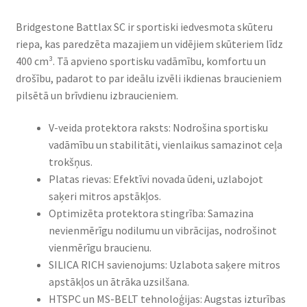
Bridgestone Battlax SC ir sportiski iedvesmota skūteru
riepa, kas paredzēta mazajiem un vidējiem skūteriem līdz
400 cm³. Tā apvieno sportisku vadāmību, komfortu un
drošību, padarot to par ideālu izvēli ikdienas braucieniem
pilsētā un brīvdienu izbraucieniem.​
V-veida protektora raksts: Nodrošina sportisku
vadāmību un stabilitāti, vienlaikus samazinot ceļa
trokšņus.​
Platas rievas: Efektīvi novada ūdeni, uzlabojot
saķeri mitros apstākļos.​
Optimizēta protektora stingrība: Samazina
nevienmērīgu nodilumu un vibrācijas, nodrošinot
vienmērīgu braucienu.​
SILICA RICH savienojums: Uzlabota saķere mitros
apstākļos un ātrāka uzsilšana.​
HTSPC un MS-BELT tehnoloģijas: Augstas izturības