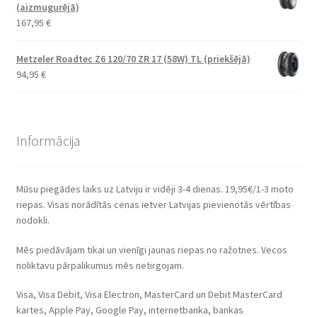
(aizmugurējā)
167,95
€
Metzeler Roadtec Z6 120/70 ZR 17 (58W) TL (priekšējā)
94,95
€
Informācija
Mūsu piegādes laiks uz Latviju ir vidēji 3-4 dienas. 19,95€/1-3 moto
riepas. Visas norādītās cenas ietver Latvijas pievienotās vērtības
nodokli.
Mēs piedāvājam tikai un vienīgi jaunas riepas no ražotnes. Vecos
noliktavu pārpalikumus mēs netirgojam.
Visa, Visa Debit, Visa Electron, MasterCard un Debit MasterCard
kartes, Apple Pay, Google Pay, internetbanka, bankas