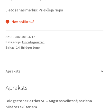
Lietošanas mērķis:
Priekšējā riepa
Nav noliktavā
SKU:
3286340803212
Kategorija:
Uncategorized
Birkas:
14
,
Bridgestone
Apraksts
Apraksts
Bridgestone Battlax SC – Augstas veiktspējas riepa
pilsētas skūteriem​