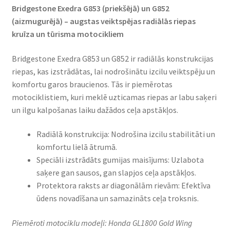
Bridgestone Exedra G853 (priekšējā) un G852
(aizmugurējā) – augstas veiktspējas radiālās riepas
kruīza un tūrisma motocikliem​
Bridgestone Exedra G853 un G852 ir radiālās konstrukcijas
riepas, kas izstrādātas, lai nodrošinātu izcilu veiktspēju un
komfortu garos braucienos. Tās ir piemērotas
motociklistiem, kuri meklē uzticamas riepas ar labu saķeri
un ilgu kalpošanas laiku dažādos ceļa apstākļos.​
Radiālā konstrukcija: Nodrošina izcilu stabilitāti un
komfortu lielā ātrumā.​
Speciāli izstrādāts gumijas maisījums: Uzlabota
saķere gan sausos, gan slapjos ceļa apstākļos.​
Protektora raksts ar diagonālām rievām: Efektīva
ūdens novadīšana un samazināts ceļa troksnis.​
Piemēroti motociklu modeļi: Honda GL1800 Gold Wing