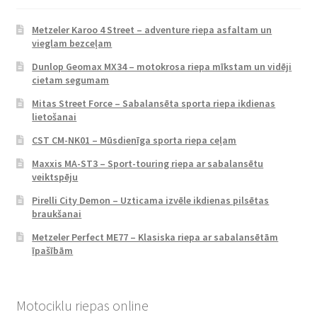
Metzeler Karoo 4 Street – adventure riepa asfaltam un
vieglam bezceļam
Dunlop Geomax MX34 – motokrosa riepa mīkstam un vidēji
cietam segumam
Mitas Street Force – Sabalansēta sporta riepa ikdienas
lietošanai
CST CM-NK01 – Mūsdienīga sporta riepa ceļam
Maxxis MA-ST3 – Sport-touring riepa ar sabalansētu
veiktspēju
Pirelli City Demon – Uzticama izvēle ikdienas pilsētas
braukšanai
Metzeler Perfect ME77 – Klasiska riepa ar sabalansētām
īpašībām
Motociklu riepas online