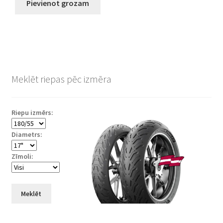
Pievienot grozam
Meklēt riepas pēc izmēra
Riepu izmērs:
Diametrs:
Zīmoli:
Meklēt