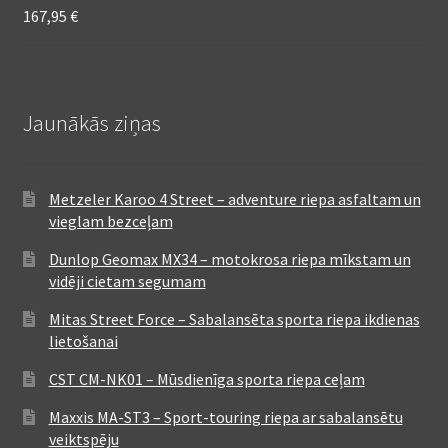
167,95
€
Jaunākās ziņas
Metzeler Karoo 4 Street – adventure riepa asfaltam un
vieglam bezceļam
Dunlop Geomax MX34 – motokrosa riepa mīkstam un
vidēji cietam segumam
Mitas Street Force – Sabalansēta sporta riepa ikdienas
lietošanai
CST CM-NK01 – Mūsdienīga sporta riepa ceļam
Maxxis MA-ST3 – Sport-touring riepa ar sabalansētu
veiktspēju