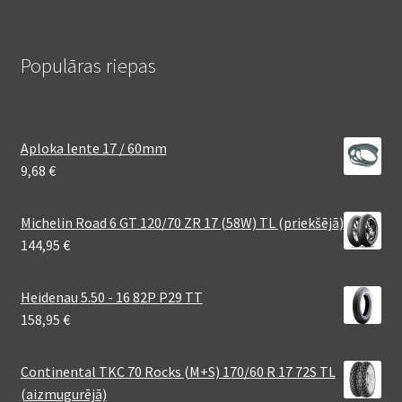
Populāras riepas
Aploka lente 17 / 60mm
9,68
€
Michelin Road 6 GT 120/70 ZR 17 (58W) TL (priekšējā)
144,95
€
Heidenau 5.50 - 16 82P P29 TT
158,95
€
Continental TKC 70 Rocks (M+S) 170/60 R 17 72S TL
(aizmugurējā)