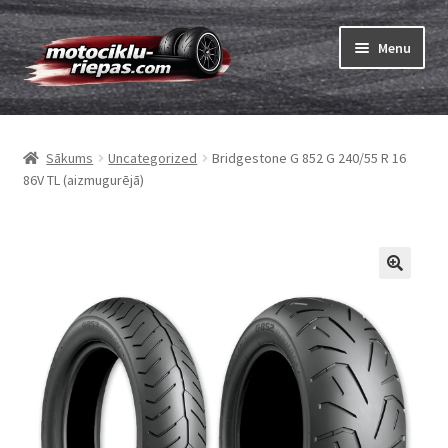
Skip
Skip
Menu
to
to
navigation
content
Expand
Riepas
child
Sākums
Uncategorized
Bridgestone G 852 G 240/55 R 16
menu
Expand
Kameras
86V TL (aizmugurējā)
child
menu
Pasūtīt
Expand
Viss par riepām
child
menu
Tests
Expand
Zīmoli
child
menu
Kontakti