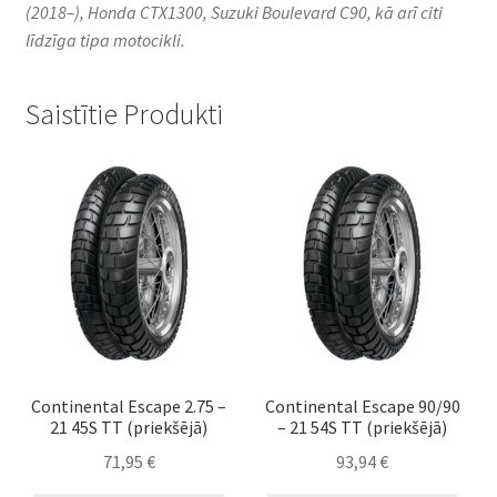
(2018–), Honda CTX1300, Suzuki Boulevard C90, kā arī citi
līdzīga tipa motocikli.​
Saistītie Produkti
Continental Escape 2.75 –
Continental Escape 90/90
21 45S TT (priekšējā)
– 21 54S TT (priekšējā)
71,95
€
93,94
€