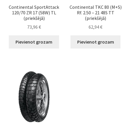
Continental SportAttack
Continental TKC 80 (M+S)
120/70 ZR 17 (58W) TL
Rf. 2.50 – 21 48S TT
(priekšējā)
(priekšējā)
73,96
€
62,94
€
Pievienot grozam
Pievienot grozam