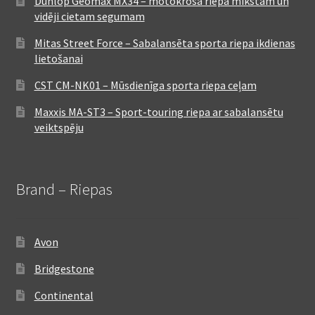
Dunlop Geomax MX34 – motokrosa riepa mīkstam un
vidēji cietam segumam
Mitas Street Force – Sabalansēta sporta riepa ikdienas
lietošanai
CST CM-NK01 – Mūsdienīga sporta riepa ceļam
Maxxis MA-ST3 – Sport-touring riepa ar sabalansētu
veiktspēju
Brand – Riepas
Avon
Bridgestone
Continental