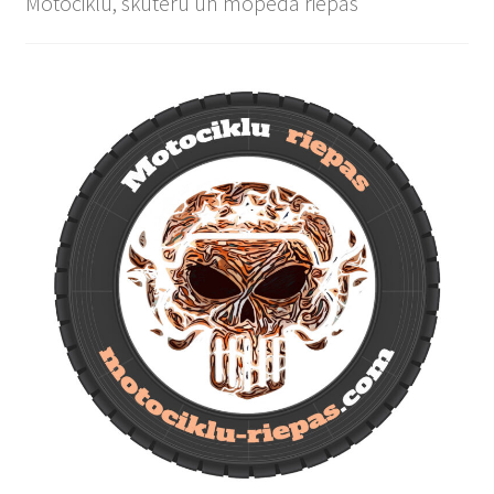
Motociklu, skūteru un mopēda riepas