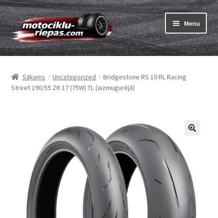
Skip
Skip
Menu
to
to
navigation
content
Expand
Riepas
child
Sākums
Uncategorized
Bridgestone RS 10 RL Racing
menu
Expand
Kameras
Street 190/55 ZR 17 (75W) TL (aizmugurējā)
child
menu
Pasūtīt
Expand
Viss par riepām
child
menu
Tests
Expand
Zīmoli
child
menu
Kontakti