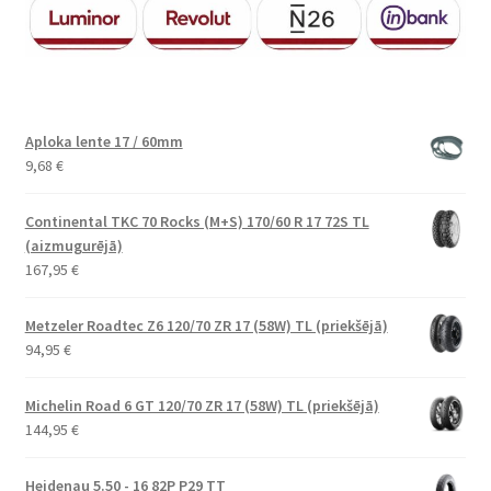
Aploka lente 17 / 60mm
9,68
€
Continental TKC 70 Rocks (M+S) 170/60 R 17 72S TL
(aizmugurējā)
167,95
€
Metzeler Roadtec Z6 120/70 ZR 17 (58W) TL (priekšējā)
94,95
€
Michelin Road 6 GT 120/70 ZR 17 (58W) TL (priekšējā)
144,95
€
Heidenau 5.50 - 16 82P P29 TT