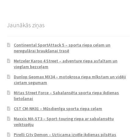
Jaunākās ziņas
Continental SportAttack 5 – sporta riepa ceļam un
neregulārai braukšanai trasē
Metzeler Karoo 4 Street – adventure riepa asfaltam un
vieglam bezceļam
Dunlop Geomax MX34 – motokrosa riepa mīkstam un vidēji
cietam segumam
Mitas Street Force – Sabalansēta sporta riepa ikdienas
lietošanai
CST CM-NK01 – Mūsdienīga sporta riepa ceļam
Maxxis MA-ST3 – Sport-touring riepa ar sabalansētu
veiktspēju
Pirelli City Demon – Uzticama izvēle ikdienas pilsētas