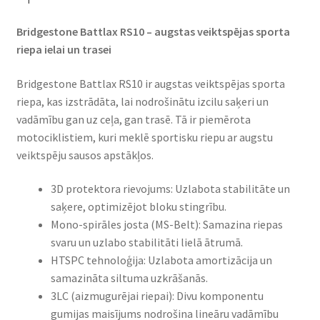
Bridgestone Battlax RS10 – augstas veiktspējas sporta
riepa ielai un trasei​
Bridgestone Battlax RS10 ir augstas veiktspējas sporta
riepa, kas izstrādāta, lai nodrošinātu izcilu saķeri un
vadāmību gan uz ceļa, gan trasē. Tā ir piemērota
motociklistiem, kuri meklē sportisku riepu ar augstu
veiktspēju sausos apstākļos.​
3D protektora rievojums: Uzlabota stabilitāte un
saķere, optimizējot bloku stingrību.​
Mono-spirāles josta (MS-Belt): Samazina riepas
svaru un uzlabo stabilitāti lielā ātrumā.​
HTSPC tehnoloģija: Uzlabota amortizācija un
samazināta siltuma uzkrāšanās.​
3LC (aizmugurējai riepai): Divu komponentu
gumijas maisījums nodrošina lineāru vadāmību