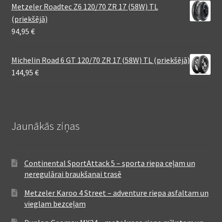
Metzeler Roadtec Z6 120/70 ZR 17 (58W) TL
(priekšējā)
94,95
€
Michelin Road 6 GT 120/70 ZR 17 (58W) TL (priekšējā)
144,95
€
Jaunākās ziņas
Continental SportAttack 5 – sporta riepa ceļam un
neregulārai braukšanai trasē
Metzeler Karoo 4 Street – adventure riepa asfaltam un
vieglam bezceļam