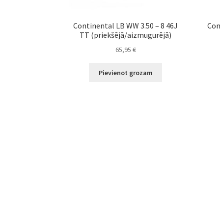
Continental LB WW 3.50 – 8 46J
Con
TT (priekšējā/aizmugurējā)
65,95
€
Pievienot grozam