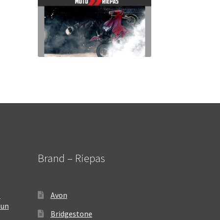
Brand – Riepas
–
Avon
 un
Bridgestone