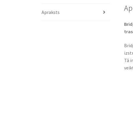
Ap
Apraksts
Brid
trase
Brid
izst
Tā i
veik