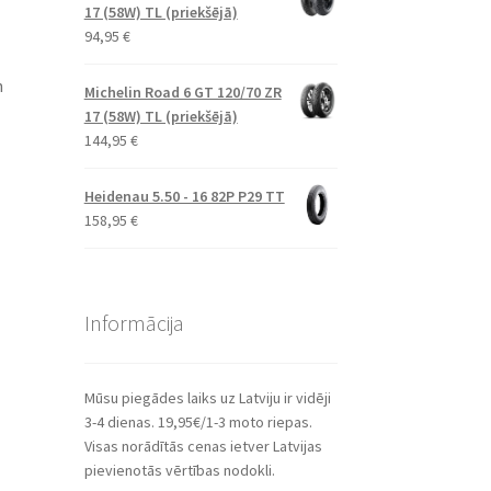
17 (58W) TL (priekšējā)
94,95
€
n
Michelin Road 6 GT 120/70 ZR
17 (58W) TL (priekšējā)
144,95
€
Heidenau 5.50 - 16 82P P29 TT
158,95
€
Informācija
Mūsu piegādes laiks uz Latviju ir vidēji
3-4 dienas. 19,95€/1-3 moto riepas.
Visas norādītās cenas ietver Latvijas
pievienotās vērtības nodokli.