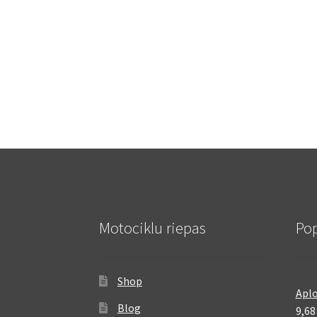
Motociklu riepas
Pop
Shop
Aplo
Blog
9,6