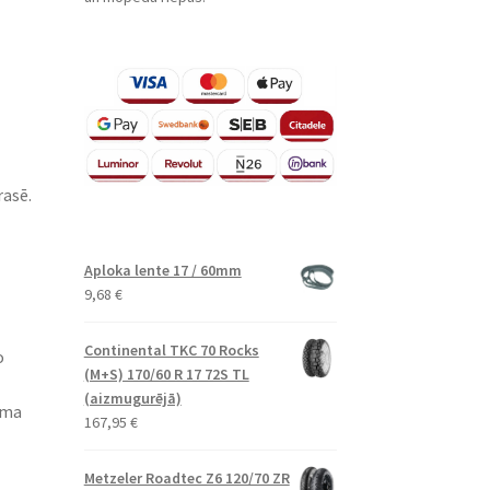
rasē.
Aploka lente 17 / 60mm
9,68
€
Continental TKC 70 Rocks
o
(M+S) 170/60 R 17 72S TL
(aizmugurējā)
uma
167,95
€
Metzeler Roadtec Z6 120/70 ZR