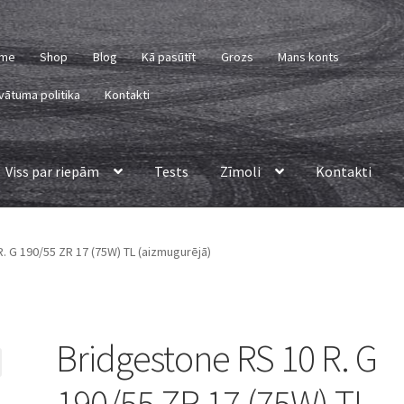
me
Shop
Blog
Kā pasūtīt
Grozs
Mans konts
vātuma politika
Kontakti
Viss par riepām
Tests
Zīmoli
Kontakti
. G 190/55 ZR 17 (75W) TL (aizmugurējā)
Bridgestone RS 10 R. G
190/55 ZR 17 (75W) TL