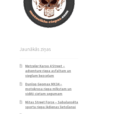
Jaunākās ziņas
Metzeler Karoo 4 Street –
adventure riepa asfaltam un
vieglam bezceļam
Dunlop Geomax MX34 –
motokrosa riepa mīkstam un
vidēji cietam segumam
Mitas Street Force – Sabalansēta
sporta riepa ikdienas lietošanai