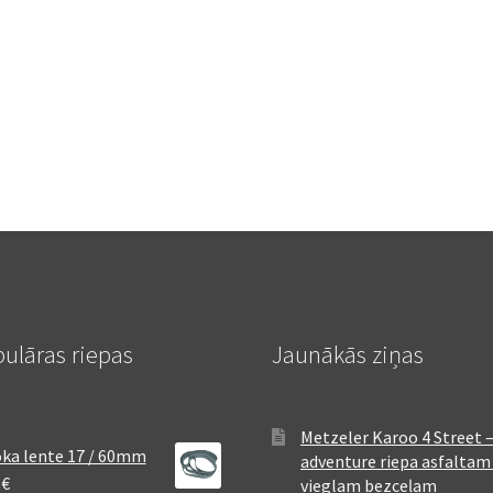
ulāras riepas
Jaunākās ziņas
Metzeler Karoo 4 Street 
ka lente 17 / 60mm
adventure riepa asfaltam
8
€
vieglam bezceļam