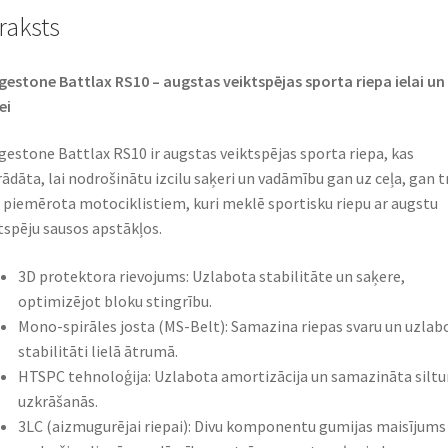
raksts
gestone Battlax RS10 – augstas veiktspējas sporta riepa ielai un
i​
gestone Battlax RS10 ir augstas veiktspējas sporta riepa, kas
rādāta, lai nodrošinātu izcilu saķeri un vadāmību gan uz ceļa, gan t
r piemērota motociklistiem, kuri meklē sportisku riepu ar augstu
tspēju sausos apstākļos.​
3D protektora rievojums: Uzlabota stabilitāte un saķere,
optimizējot bloku stingrību.​
Mono-spirāles josta (MS-Belt): Samazina riepas svaru un uzlab
stabilitāti lielā ātrumā.​
HTSPC tehnoloģija: Uzlabota amortizācija un samazināta silt
uzkrāšanās.​
3LC (aizmugurējai riepai): Divu komponentu gumijas maisījums