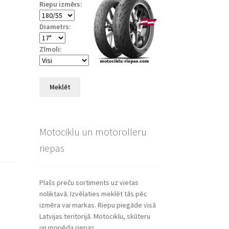
Riepu izmērs:
Diametrs:
Zīmoli:
Meklēt
Motociklu un motorolleru
riepas
Plašs preču sortiments uz vietas
noliktavā. Izvēlaties meklēt tās pēc
izmēra vai markas. Riepu piegāde visā
Latvijas teritorijā. Motociklu, skūteru
un mopēda riepas.