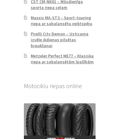
CST CM-NK01 – Mūsdienīga
sporta riepa ceļam
Maxxis MA-ST3 – Sport-touring
riepa ar sabalansētu veiktspēju
Pirelli City Demon – Uzticama
izvēle ikdienas pilsētas
braukšanai
Metzeler Perfect ME77 – Klasiska
riepa ar sabalansētām īpašībām
Motociklu riepas online