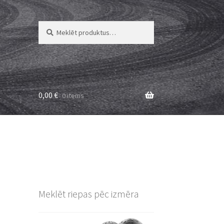
Meklēt:
Meklēt
0,00
€
0 items
Meklēt riepas pēc izmēra