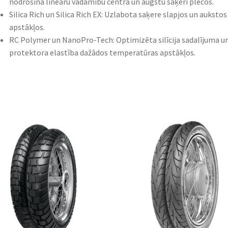
nodrošina lineāru vadāmību centrā un augstu saķeri plecos.​
Silica Rich un Silica Rich EX: Uzlabota saķere slapjos un aukstos
apstākļos.​
RC Polymer un NanoPro-Tech: Optimizēta silīcija sadalījuma u
protektora elastība dažādos temperatūras apstākļos.