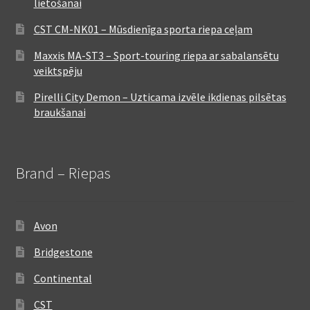
lietošanai
CST CM-NK01 – Mūsdienīga sporta riepa ceļam
Maxxis MA-ST3 – Sport-touring riepa ar sabalansētu
veiktspēju
Pirelli City Demon – Uzticama izvēle ikdienas pilsētas
braukšanai
Brand – Riepas
Avon
Bridgestone
Continental
CST