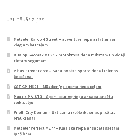
Jaunākās ziņas
Metzeler Karoo 4 Street – adventure riepa asfaltam un
vieglam bezceļam
Dunlop Geomax MX34 – motokrosa riepa mīkstam un vidēji
cietam segumam
Mitas Street Force – Sabalansēta sporta riepa ikdienas
lietošanai
CST CM-NK01 – Mūsdienīga sporta riepa ceļam
Maxxis MA-ST3 – Sport-touring riepa ar sabalansētu
veiktspēju
Pirelli City Demon – Uzticama izvēle ikdienas pilsētas
braukšanai
Metzeler Perfect ME77 – Klasiska riepa ar sabalansētām
īpašībām