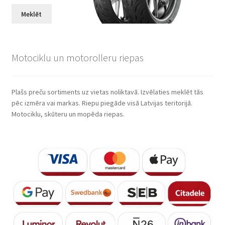
Meklēt
Motociklu un motorolleru riepas
Plašs preču sortiments uz vietas noliktavā. Izvēlaties meklēt tās
pēc izmēra vai markas. Riepu piegāde visā Latvijas teritorijā.
Motociklu, skūteru un mopēda riepas.