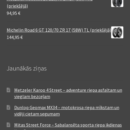
(priekšējā)
94,95
€
Michelin Road 6 GT 120/70 ZR 17 (58W) TL (priekšējā)
144,95
€
Jaunākās ziņas
Metzeler Karoo 4 Street – adventure riepa asfaltam un
vieglam bezceļam
Dunlop Geomax MX34 – motokrosa riepa mīkstam un
vidēji cietam segumam
Mitas Street Force – Sabalansēta sporta riepa ikdienas