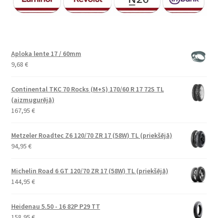
Aploka lente 17 / 60mm
9,68
€
Continental TKC 70 Rocks (M+S) 170/60 R 17 72S TL
(aizmugurējā)
167,95
€
Metzeler Roadtec Z6 120/70 ZR 17 (58W) TL (priekšējā)
94,95
€
Michelin Road 6 GT 120/70 ZR 17 (58W) TL (priekšējā)
144,95
€
Heidenau 5.50 - 16 82P P29 TT
158,95
€