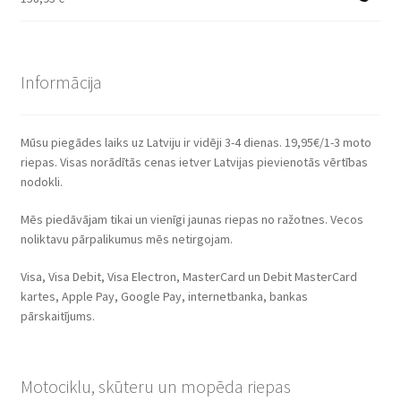
Informācija
Mūsu piegādes laiks uz Latviju ir vidēji 3-4 dienas. 19,95€/1-3 moto
riepas. Visas norādītās cenas ietver Latvijas pievienotās vērtības
nodokli.
Mēs piedāvājam tikai un vienīgi jaunas riepas no ražotnes. Vecos
noliktavu pārpalikumus mēs netirgojam.
Visa, Visa Debit, Visa Electron, MasterCard un Debit MasterCard
kartes, Apple Pay, Google Pay, internetbanka, bankas
pārskaitījums.
Motociklu, skūteru un mopēda riepas