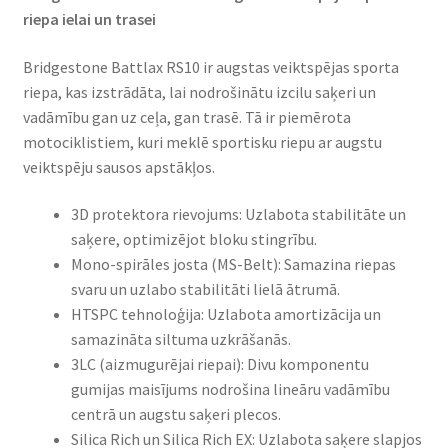
riepa ielai un trasei​
Bridgestone Battlax RS10 ir augstas veiktspējas sporta
riepa, kas izstrādāta, lai nodrošinātu izcilu saķeri un
vadāmību gan uz ceļa, gan trasē. Tā ir piemērota
motociklistiem, kuri meklē sportisku riepu ar augstu
veiktspēju sausos apstākļos.​
3D protektora rievojums: Uzlabota stabilitāte un
saķere, optimizējot bloku stingrību.​
Mono-spirāles josta (MS-Belt): Samazina riepas
svaru un uzlabo stabilitāti lielā ātrumā.​
HTSPC tehnoloģija: Uzlabota amortizācija un
samazināta siltuma uzkrāšanās.​
3LC (aizmugurējai riepai): Divu komponentu
gumijas maisījums nodrošina lineāru vadāmību
centrā un augstu saķeri plecos.​
Silica Rich un Silica Rich EX: Uzlabota saķere slapjos