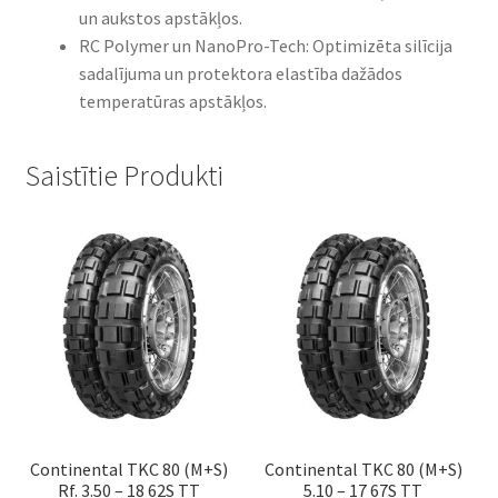
un aukstos apstākļos.​
RC Polymer un NanoPro-Tech: Optimizēta silīcija
sadalījuma un protektora elastība dažādos
temperatūras apstākļos.
Saistītie Produkti
Continental TKC 80 (M+S)
Continental TKC 80 (M+S)
Rf. 3.50 – 18 62S TT
5.10 – 17 67S TT