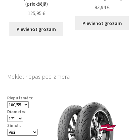
(priekšējā)
93,94
€
125,95
€
Pievienot grozam
Pievienot grozam
Meklēt riepas pēc izmēra
Riepu izmērs:
Diametrs:
Zīmoli: