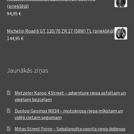
(priekšējā)
94,95
€
Michelin Road 6 GT 120/70 ZR 17 (58W) TL (priekšējā)
144,95
€
Jaunākās ziņas
Metzeler Karoo 4 Street – adventure riepa asfaltam un
vieglam bezceļam
Dunlop Geomax MX34 – motokrosa riepa mīkstam un
vidēji cietam segumam
Mitas Street Force – Sabalansēta sporta riepa ikdienas