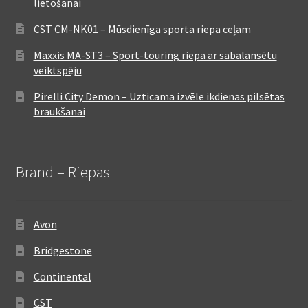
lietošanai
CST CM-NK01 – Mūsdienīga sporta riepa ceļam
Maxxis MA-ST3 – Sport-touring riepa ar sabalansētu
veiktspēju
Pirelli City Demon – Uzticama izvēle ikdienas pilsētas
braukšanai
Brand – Riepas
Avon
Bridgestone
Continental
CST