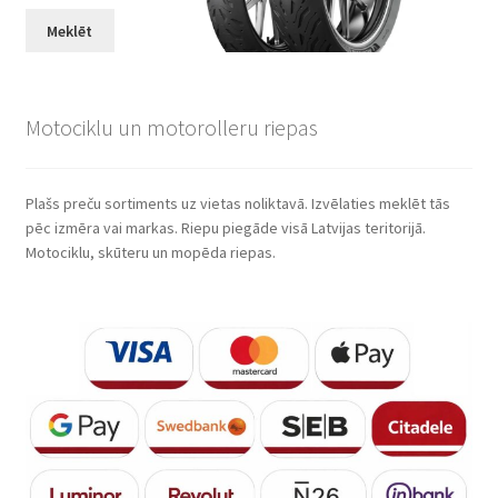
Meklēt
Motociklu un motorolleru riepas
Plašs preču sortiments uz vietas noliktavā. Izvēlaties meklēt tās
pēc izmēra vai markas. Riepu piegāde visā Latvijas teritorijā.
Motociklu, skūteru un mopēda riepas.