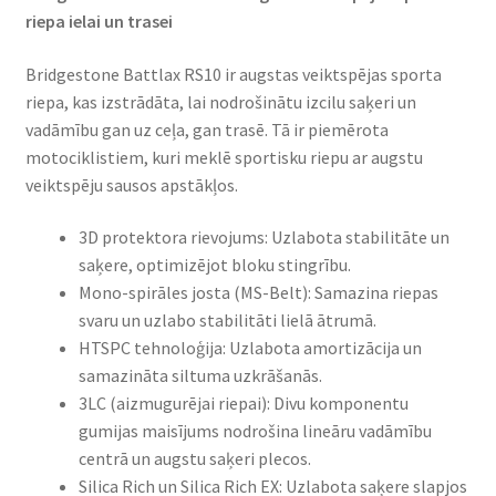
riepa ielai un trasei​
Bridgestone Battlax RS10 ir augstas veiktspējas sporta
riepa, kas izstrādāta, lai nodrošinātu izcilu saķeri un
vadāmību gan uz ceļa, gan trasē. Tā ir piemērota
motociklistiem, kuri meklē sportisku riepu ar augstu
veiktspēju sausos apstākļos.​
3D protektora rievojums: Uzlabota stabilitāte un
saķere, optimizējot bloku stingrību.​
Mono-spirāles josta (MS-Belt): Samazina riepas
svaru un uzlabo stabilitāti lielā ātrumā.​
HTSPC tehnoloģija: Uzlabota amortizācija un
samazināta siltuma uzkrāšanās.​
3LC (aizmugurējai riepai): Divu komponentu
gumijas maisījums nodrošina lineāru vadāmību
centrā un augstu saķeri plecos.​
Silica Rich un Silica Rich EX: Uzlabota saķere slapjos