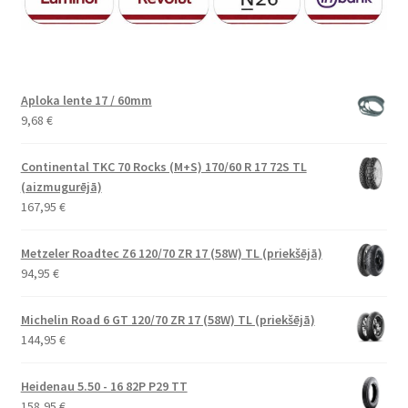
Aploka lente 17 / 60mm
9,68
€
Continental TKC 70 Rocks (M+S) 170/60 R 17 72S TL
(aizmugurējā)
167,95
€
Metzeler Roadtec Z6 120/70 ZR 17 (58W) TL (priekšējā)
94,95
€
Michelin Road 6 GT 120/70 ZR 17 (58W) TL (priekšējā)
144,95
€
Heidenau 5.50 - 16 82P P29 TT
158,95
€