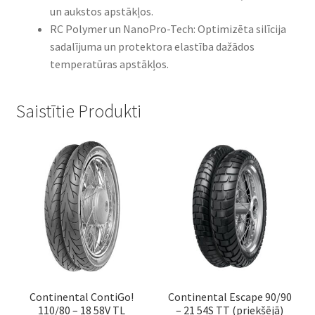
un aukstos apstākļos.​
RC Polymer un NanoPro-Tech: Optimizēta silīcija
sadalījuma un protektora elastība dažādos
temperatūras apstākļos.
Saistītie Produkti
Continental ContiGo!
Continental Escape 90/90
110/80 – 18 58V TL
– 21 54S TT (priekšējā)