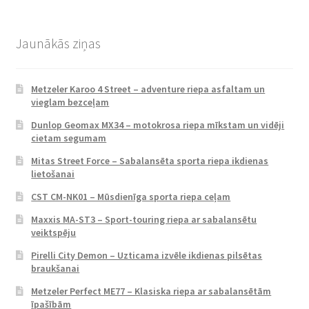
Jaunākās ziņas
Metzeler Karoo 4 Street – adventure riepa asfaltam un
vieglam bezceļam
Dunlop Geomax MX34 – motokrosa riepa mīkstam un vidēji
cietam segumam
Mitas Street Force – Sabalansēta sporta riepa ikdienas
lietošanai
CST CM-NK01 – Mūsdienīga sporta riepa ceļam
Maxxis MA-ST3 – Sport-touring riepa ar sabalansētu
veiktspēju
Pirelli City Demon – Uzticama izvēle ikdienas pilsētas
braukšanai
Metzeler Perfect ME77 – Klasiska riepa ar sabalansētām
īpašībām