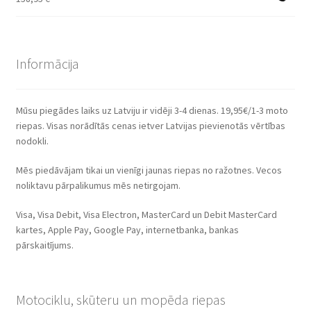
Informācija
Mūsu piegādes laiks uz Latviju ir vidēji 3-4 dienas. 19,95€/1-3 moto
riepas. Visas norādītās cenas ietver Latvijas pievienotās vērtības
nodokli.
Mēs piedāvājam tikai un vienīgi jaunas riepas no ražotnes. Vecos
noliktavu pārpalikumus mēs netirgojam.
Visa, Visa Debit, Visa Electron, MasterCard un Debit MasterCard
kartes, Apple Pay, Google Pay, internetbanka, bankas
pārskaitījums.
Motociklu, skūteru un mopēda riepas