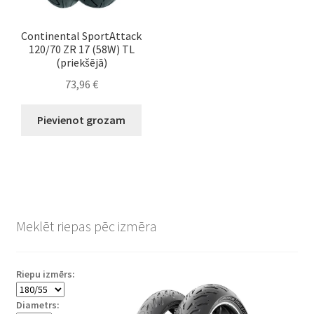
Continental SportAttack
120/70 ZR 17 (58W) TL
(priekšējā)
73,96
€
Pievienot grozam
Meklēt riepas pēc izmēra
Riepu izmērs:
Diametrs: