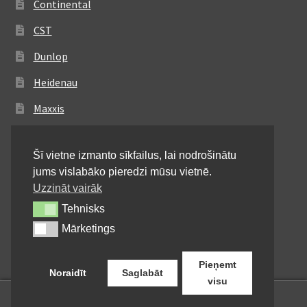
Continental
CST
Dunlop
Heidenau
Maxxis
Metzeler
Šī vietne izmanto sīkfailus, lai nodrošinātu
Michelin
jums vislabāko pieredzi mūsu vietnē.
Mitas
Uzzināt vairāk
Tehnisks
Tehnisks
Pirelli
Mārketings
Mārketings
Shinko
Pieņemt
Noraidīt
Saglabāt
visu
0