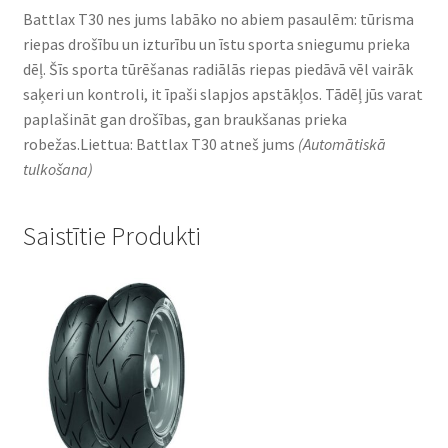
Battlax T30 nes jums labāko no abiem pasaulēm: tūrisma
riepas drošību un izturību un īstu sporta sniegumu prieka
dēļ. Šīs sporta tūrēšanas radiālās riepas piedāvā vēl vairāk
saķeri un kontroli, it īpaši slapjos apstākļos. Tādēļ jūs varat
paplašināt gan drošības, gan braukšanas prieka
robežas.Liettua: Battlax T30 atneš jums
(Automātiskā
tulkošana)
Saistītie Produkti