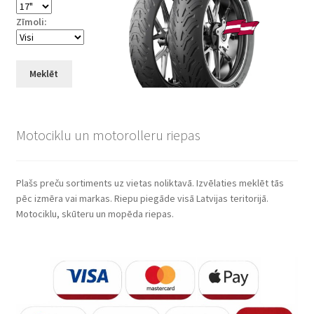
Zīmoli:
Meklēt
Motociklu un motorolleru riepas
Plašs preču sortiments uz vietas noliktavā. Izvēlaties meklēt tās
pēc izmēra vai markas. Riepu piegāde visā Latvijas teritorijā.
Motociklu, skūteru un mopēda riepas.