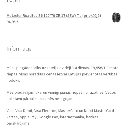
167,95
€
Metzeler Roadtec Z6 120/70 ZR 17 (58W) TL (priekšējā)
94,95
€
Informācija
Mūsu piegādes laiks uz Latviju ir vidēji 3-4 dienas. 19,95€/1-3 moto
riepas. Visas norādītās cenas ietver Latvijas pievienotās vērtības
nodokli.
Mēs piedāvājam tikai un vienīgi jaunas riepas no ražotnes. Vecos
noliktavu pārpalikumus mēs netirgojam.
Visa, Visa Debit, Visa Electron, MasterCard un Debit MasterCard
kartes, Apple Pay, Google Pay, internetbanka, bankas
pārskaitījums.