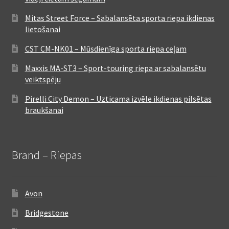
Mitas Street Force – Sabalansēta sporta riepa ikdienas
lietošanai
CST CM-NK01 – Mūsdienīga sporta riepa ceļam
Maxxis MA-ST3 – Sport-touring riepa ar sabalansētu
veiktspēju
Pirelli City Demon – Uzticama izvēle ikdienas pilsētas
braukšanai
Brand – Riepas
Avon
Bridgestone