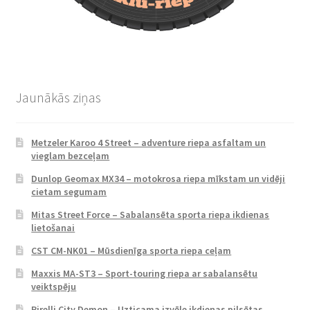
Jaunākās ziņas
Metzeler Karoo 4 Street – adventure riepa asfaltam un
vieglam bezceļam
Dunlop Geomax MX34 – motokrosa riepa mīkstam un vidēji
cietam segumam
Mitas Street Force – Sabalansēta sporta riepa ikdienas
lietošanai
CST CM-NK01 – Mūsdienīga sporta riepa ceļam
Maxxis MA-ST3 – Sport-touring riepa ar sabalansētu
veiktspēju
Pirelli City Demon – Uzticama izvēle ikdienas pilsētas