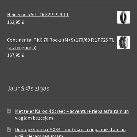
Heidenau 5.50 - 16 82P P29 TT
162,95
€
Continental TKC 70 Rocks (M+S) 170/60 R 17 72S TL
(aizmugurējā)
167,95
€
Jaunākās ziņas
Metzeler Karoo 4 Street – adventure riepa asfaltam un
vieglam bezceļam
Dunlop Geomax MX34 – motokrosa riepa mīkstam un
vidēji cietam segumam