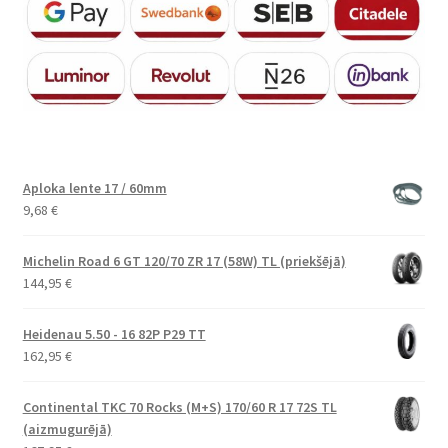
Aploka lente 17 / 60mm
9,68
€
Michelin Road 6 GT 120/70 ZR 17 (58W) TL (priekšējā)
144,95
€
Heidenau 5.50 - 16 82P P29 TT
162,95
€
Continental TKC 70 Rocks (M+S) 170/60 R 17 72S TL
(aizmugurējā)