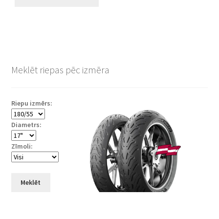
Meklēt riepas pēc izmēra
Riepu izmērs:
Diametrs:
Zīmoli:
Meklēt