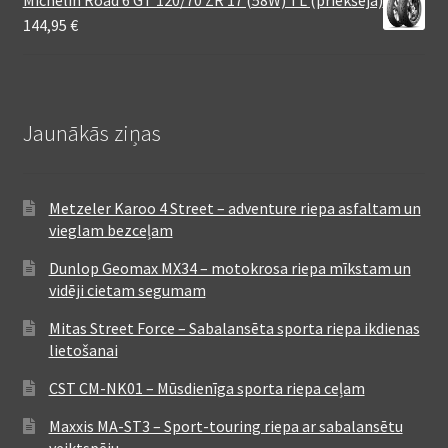
Michelin Road 6 GT 120/70 ZR 17 (58W) TL (priekšējā)
144,95
€
Jaunākās ziņas
Metzeler Karoo 4 Street – adventure riepa asfaltam un
vieglam bezceļam
Dunlop Geomax MX34 – motokrosa riepa mīkstam un
vidēji cietam segumam
Mitas Street Force – Sabalansēta sporta riepa ikdienas
lietošanai
CST CM-NK01 – Mūsdienīga sporta riepa ceļam
Maxxis MA-ST3 – Sport-touring riepa ar sabalansētu
veiktspēju