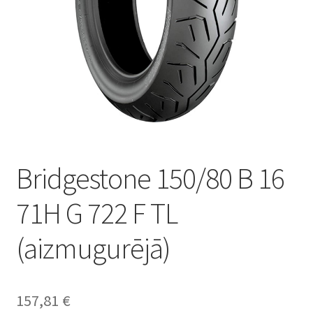
Bridgestone 150/80 B 16
71H G 722 F TL
(aizmugurējā)
157,81
€