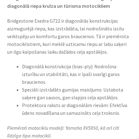
diagonālā riepa kruīza un tūrisma motocikliem​
Bridgestone Exedra G722 ir diagonālās konstrukcijas
aizmugurējā riepa, kas izstrādāta, lai nodrošinātu izcilu
veiktspēju un komfortu garos braucienos. Tā ir piemērota
motociklistiem, kuri meklē uzticamu riepu ar labu saķeri
un ilgu kalpošanas laiku dažādos ceļa apstākļos.​
Diagonālā konstrukcija (bias-ply): Nodrošina
izturību un stabilitāti, kas ir īpaši svarīgi garos
braucienos.​
Speciāli izstrādāts gumijas maisījums: Uzlabota
saķere gan sausos, gan slapjos ceļa apstākļos.​
Protektora raksts ar diagonālām rievām: Efektīva
ūdens novadīšana un samazināts ceļa troksnis.​
Piemēroti motociklu modeļi: Yamaha XVS950, kā arī citi
līdzīga tipa motocikli.