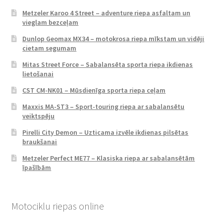
Metzeler Karoo 4 Street – adventure riepa asfaltam un
vieglam bezceļam
Dunlop Geomax MX34 – motokrosa riepa mīkstam un vidēji
cietam segumam
Mitas Street Force – Sabalansēta sporta riepa ikdienas
lietošanai
CST CM-NK01 – Mūsdienīga sporta riepa ceļam
Maxxis MA-ST3 – Sport-touring riepa ar sabalansētu
veiktspēju
Pirelli City Demon – Uzticama izvēle ikdienas pilsētas
braukšanai
Metzeler Perfect ME77 – Klasiska riepa ar sabalansētām
īpašībām
Motociklu riepas online