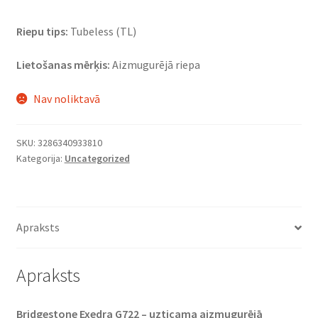
Riepu tips:
Tubeless (TL)
Lietošanas mērķis:
Aizmugurējā riepa
Nav noliktavā
SKU:
3286340933810
Kategorija:
Uncategorized
Apraksts
Apraksts
Bridgestone Exedra G722 – uzticama aizmugurējā