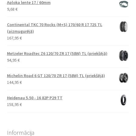
Aploka lente 17 / 60mm
9,68
€
Continental TKC 70 Rocks (M+S) 170/60 R 17 72S TL
(aizmugurējā)
167,95
€
Metzeler Roadtec Z6 120/70 ZR 17 (58W) TL (priekšējā)
94,95
€
Michelin Road 6 GT 120/70 ZR 17 (58W) TL (priekšējā)
144,95
€
Heidenau 5.50 - 16 82P P29 TT
158,95
€
Informācija