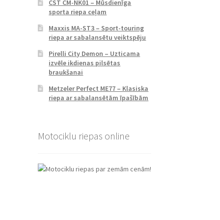
CST CM-NK01 – Mūsdienīga
sporta riepa ceļam
Maxxis MA-ST3 – Sport-touring
riepa ar sabalansētu veiktspēju
Pirelli City Demon – Uzticama
izvēle ikdienas pilsētas
braukšanai
Metzeler Perfect ME77 – Klasiska
riepa ar sabalansētām īpašībām
Motociklu riepas online