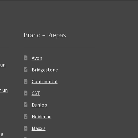
Brand – Riepas
–
Avon
 un
Bridgestone
Continental
m un
CST
Dunlop
Heidenau
Maxxis
ga