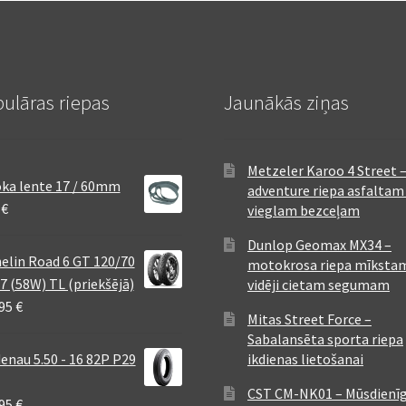
ulāras riepas
Jaunākās ziņas
Metzeler Karoo 4 Street 
ka lente 17 / 60mm
adventure riepa asfaltam
8
€
vieglam bezceļam
Dunlop Geomax MX34 –
elin Road 6 GT 120/70
motokrosa riepa mīksta
7 (58W) TL (priekšējā)
vidēji cietam segumam
,95
€
Mitas Street Force –
Sabalansēta sporta riepa
enau 5.50 - 16 82P P29
ikdienas lietošanai
CST CM-NK01 – Mūsdienī
,95
€