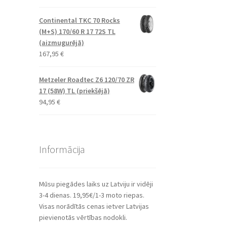
Continental TKC 70 Rocks
(M+S) 170/60 R 17 72S TL
(aizmugurējā)
167,95
€
Metzeler Roadtec Z6 120/70 ZR
17 (58W) TL (priekšējā)
94,95
€
Informācija
Mūsu piegādes laiks uz Latviju ir vidēji
3-4 dienas. 19,95€/1-3 moto riepas.
Visas norādītās cenas ietver Latvijas
pievienotās vērtības nodokli.