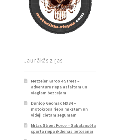
Jaunākās ziņas
Metzeler Karoo 4 Street –
adventure riepa asfaltam un
vieglam bezceļam
Dunlop Geomax MX34 –
motokrosa riepa mīkstam un
vidēji cietam segumam
Mitas Street Force – Sabalansēta
sporta riepa ikdienas lietošanai