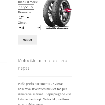
Riepu izmērs:
Diametrs:
Zīmoli:
Meklēt
Motociklu un motorolleru
riepas
Plašs preču sortiments uz vietas
noliktavā. Izvēlaties meklēt tās pēc
izmēra vai markas. Riepu piegāde visā
Latvijas teritorijā. Motociklu, skūteru
un mopēda riepas.