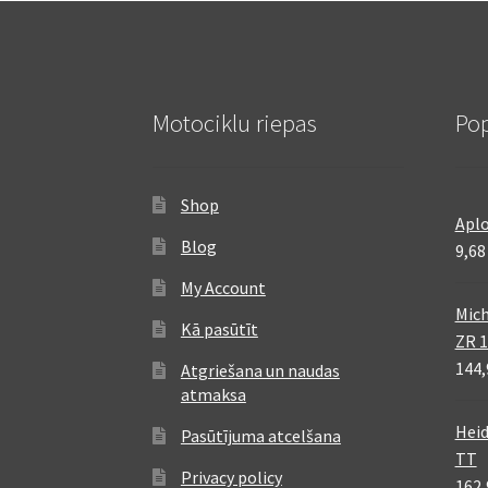
Motociklu riepas
Pop
Shop
Aplo
Blog
9,6
My Account
Mich
Kā pasūtīt
ZR 1
144
Atgriešana un naudas
atmaksa
Heid
Pasūtījuma atcelšana
TT
Privacy policy
162