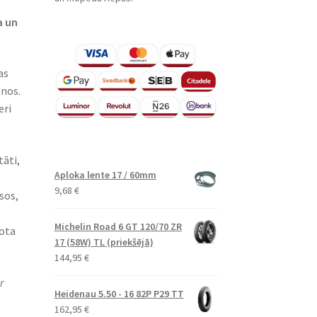
a un
as
enos.
eri
tāti,
Aploka lente 17 / 60mm
9,68
€
sos,
Michelin Road 6 GT 120/70 ZR
bota
17 (58W) TL (priekšējā)
144,95
€
r
Heidenau 5.50 - 16 82P P29 TT
162,95
€