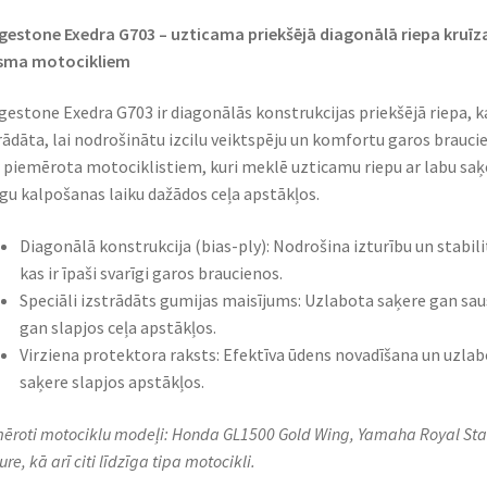
gestone Exedra G703 – uzticama priekšējā diagonālā riepa kruīz
sma motocikliem​
gestone Exedra G703 ir diagonālās konstrukcijas priekšējā riepa, k
rādāta, lai nodrošinātu izcilu veiktspēju un komfortu garos brauci
r piemērota motociklistiem, kuri meklē uzticamu riepu ar labu saķ
lgu kalpošanas laiku dažādos ceļa apstākļos.​
Diagonālā konstrukcija (bias-ply): Nodrošina izturību un stabili
kas ir īpaši svarīgi garos braucienos.​
Speciāli izstrādāts gumijas maisījums: Uzlabota saķere gan sau
gan slapjos ceļa apstākļos.​
Virziena protektora raksts: Efektīva ūdens novadīšana un uzla
saķere slapjos apstākļos.​
ēroti motociklu modeļi: Honda GL1500 Gold Wing, Yamaha Royal Sta
re, kā arī citi līdzīga tipa motocikli.