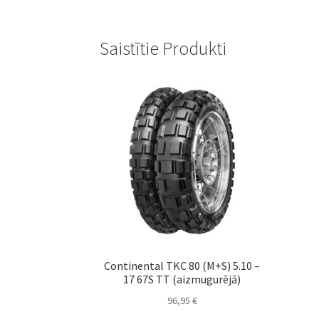
Saistītie Produkti
Continental TKC 80 (M+S) 5.10 –
17 67S TT (aizmugurējā)
96,95
€