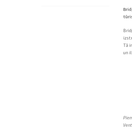
Brid
tūri
Brid
izst
Tā i
un i
Piem
Ventu