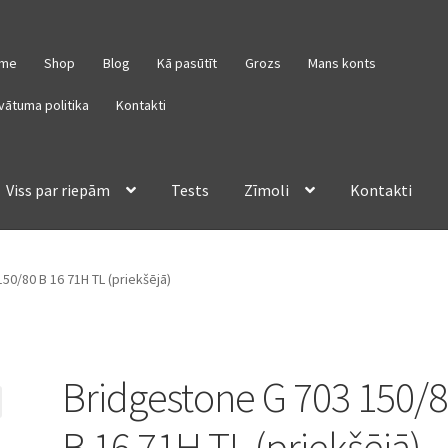
me
Shop
Blog
Kā pasūtīt
Grozs
Mans konts
vātuma politika
Kontakti
Viss par riepām
Tests
Zīmoli
Kontakti
50/80 B 16 71H TL (priekšējā)
Bridgestone G 703 150/
B 16 71H TL (priekšējā)