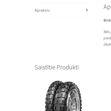
Ap
Apraksts
Bri
Mēs 
pied
(Aut
Saistītie Produkti