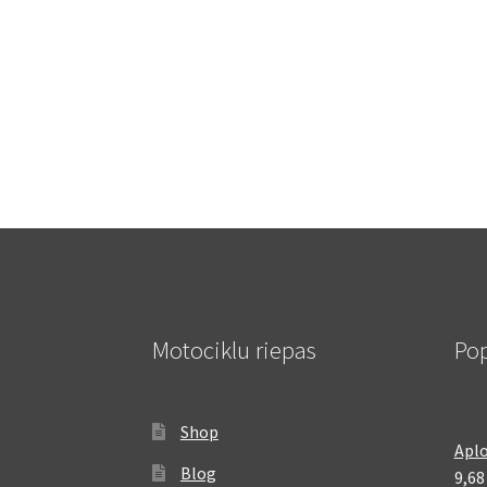
Motociklu riepas
Pop
Shop
Aplo
Blog
9,6