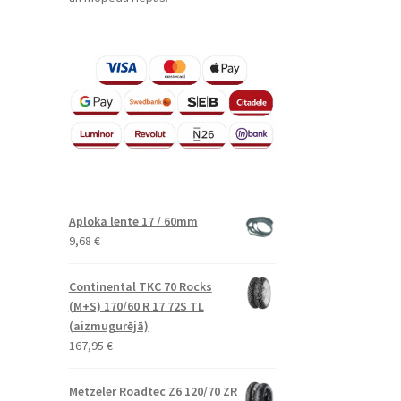
Aploka lente 17 / 60mm
9,68
€
Continental TKC 70 Rocks
(M+S) 170/60 R 17 72S TL
(aizmugurējā)
167,95
€
Metzeler Roadtec Z6 120/70 ZR