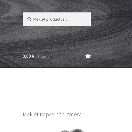
Meklēt:
Meklēt
0,00
€
0 items
Meklēt riepas pēc izmēra
L