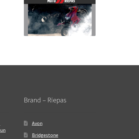
Brand – Riepas
–
Avon
 un
Bridgestone