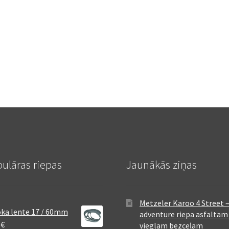
ulāras riepas
Jaunākās ziņas
Metzeler Karoo 4 Street 
ka lente 17 / 60mm
adventure riepa asfaltam
8
€
vieglam bezceļam