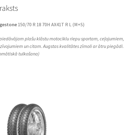
raksts
dgestone
150/70 R 18 70H AX41T R L (M+S)
piedāvājam plašu klāstu motociklu riepu sportam, ceļojumiem,
zīvojumiem un citam. Augstas kvalitātes zīmoli ar ātru piegādi.
omātiskā tulkošana)