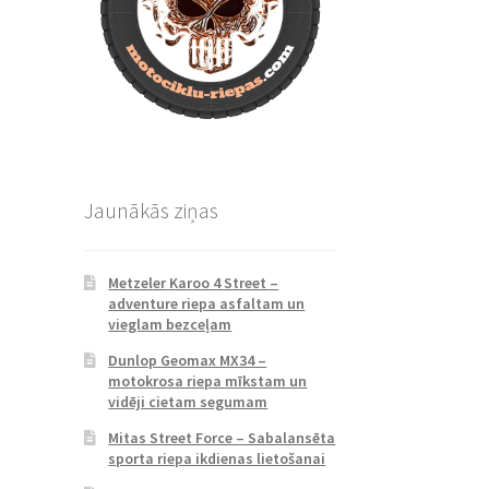
Jaunākās ziņas
Metzeler Karoo 4 Street –
adventure riepa asfaltam un
vieglam bezceļam
Dunlop Geomax MX34 –
motokrosa riepa mīkstam un
vidēji cietam segumam
Mitas Street Force – Sabalansēta
sporta riepa ikdienas lietošanai