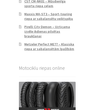
CST CM-NK01 – Mūsdienīga
sporta riepa ceļam
Maxxis MA-ST3 – Sport-touring
riepa ar sabalansētu veiktspēju
Pirelli City Demon – Uzticama
izvēle ikdienas pilsētas
braukšanai
Metzeler Perfect ME77 – Klasiska
riepa ar sabalansētām īpašībām
Motociklu riepas online