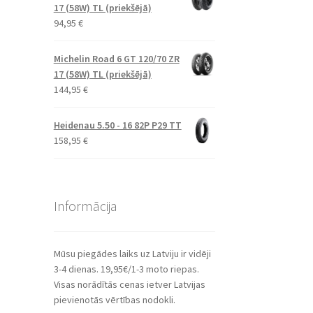
17 (58W) TL (priekšējā)
94,95
€
Michelin Road 6 GT 120/70 ZR
17 (58W) TL (priekšējā)
144,95
€
Heidenau 5.50 - 16 82P P29 TT
158,95
€
Informācija
Mūsu piegādes laiks uz Latviju ir vidēji
3-4 dienas. 19,95€/1-3 moto riepas.
Visas norādītās cenas ietver Latvijas
pievienotās vērtības nodokli.