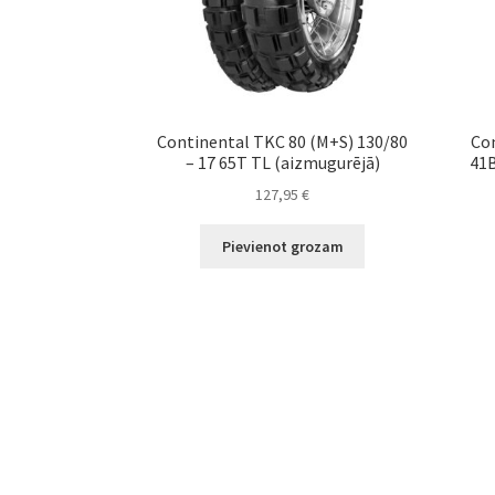
Continental TKC 80 (M+S) 130/80
Con
– 17 65T TL (aizmugurējā)
41B
127,95
€
Pievienot grozam