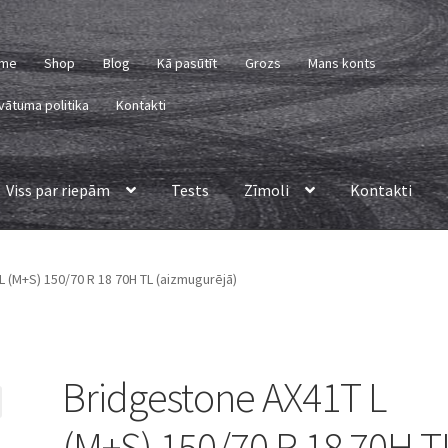
me
Shop
Blog
Kā pasūtīt
Grozs
Mans konts
vātuma politika
Kontakti
Viss par riepām
Tests
Zīmoli
Kontakti
 (M+S) 150/70 R 18 70H TL (aizmugurējā)
Bridgestone AX41T L
(M+S) 150/70 R 18 70H T