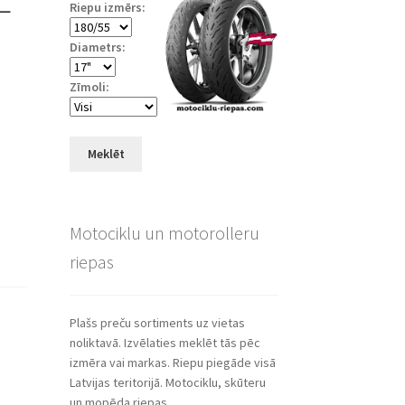
Riepu izmērs:
Diametrs:
Zīmoli:
Meklēt
Motociklu un motorolleru
riepas
Plašs preču sortiments uz vietas
noliktavā. Izvēlaties meklēt tās pēc
izmēra vai markas. Riepu piegāde visā
Latvijas teritorijā. Motociklu, skūteru
un mopēda riepas.