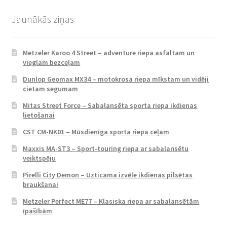
Jaunākās ziņas
Metzeler Karoo 4 Street – adventure riepa asfaltam un
vieglam bezceļam
Dunlop Geomax MX34 – motokrosa riepa mīkstam un vidēji
cietam segumam
Mitas Street Force – Sabalansēta sporta riepa ikdienas
lietošanai
CST CM-NK01 – Mūsdienīga sporta riepa ceļam
Maxxis MA-ST3 – Sport-touring riepa ar sabalansētu
veiktspēju
Pirelli City Demon – Uzticama izvēle ikdienas pilsētas
braukšanai
Metzeler Perfect ME77 – Klasiska riepa ar sabalansētām
īpašībām