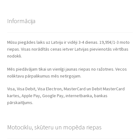
Informācija
Mūsu piegādes laiks uz Latviju ir vidēji 3-4 dienas. 19,95€/1-3 moto
riepas. Visas norādītās cenas ietver Latvijas pievienotās vērtības
nodokli.
Mēs piedāvājam tikai un vienīgi jaunas riepas no ražotnes. Vecos
noliktavu pārpalikumus mēs netirgojam.
Visa, Visa Debit, Visa Electron, MasterCard un Debit MasterCard
kartes, Apple Pay, Google Pay, internetbanka, bankas
pārskaitījums.
Motociklu, skūteru un mopēda riepas