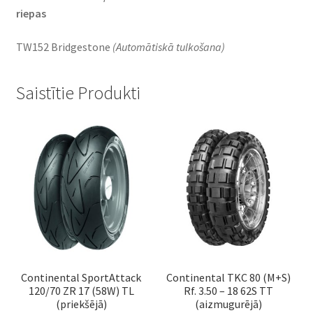
riepas
TW152 Bridgestone
(Automātiskā tulkošana)
Saistītie Produkti
Continental SportAttack
Continental TKC 80 (M+S)
120/70 ZR 17 (58W) TL
Rf. 3.50 – 18 62S TT
(priekšējā)
(aizmugurējā)