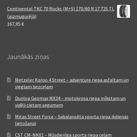
Continental TKC 70 Rocks (M+S) 170/60 R 17 72S TL
(aizmugurējā)
167,95
€
Jaunākās ziņas
Metzeler Karoo 4 Street – adventure riepa asfaltam un
vieglam bezceļam
Dunlop Geomax MX34 – motokrosa riepa mīkstam un
vidēji cietam segumam
Mitas Street Force – Sabalansēta sporta riepa ikdienas
lietošanai
CST CM-NK01 – Mūsdienīga sporta riepa ceļam