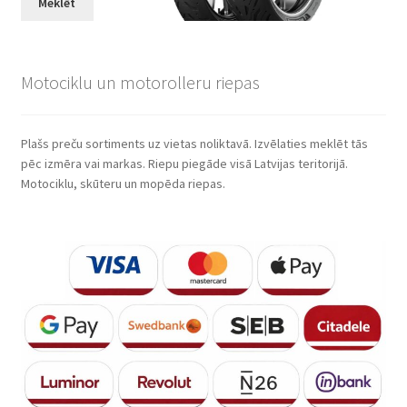
Meklēt
Motociklu un motorolleru riepas
Plašs preču sortiments uz vietas noliktavā. Izvēlaties meklēt tās
pēc izmēra vai markas. Riepu piegāde visā Latvijas teritorijā.
Motociklu, skūteru un mopēda riepas.