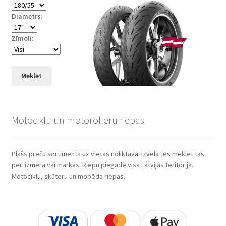
Diametrs:
Zīmoli:
Meklēt
Motociklu un motorolleru riepas
Plašs preču sortiments uz vietas noliktavā. Izvēlaties meklēt tās
pēc izmēra vai markas. Riepu piegāde visā Latvijas teritorijā.
Motociklu, skūteru un mopēda riepas.