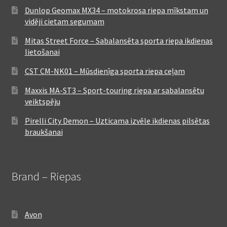
Dunlop Geomax MX34 – motokrosa riepa mīkstam un
vidēji cietam segumam
Mitas Street Force – Sabalansēta sporta riepa ikdienas
lietošanai
CST CM-NK01 – Mūsdienīga sporta riepa ceļam
Maxxis MA-ST3 – Sport-touring riepa ar sabalansētu
veiktspēju
Pirelli City Demon – Uzticama izvēle ikdienas pilsētas
braukšanai
Brand – Riepas
Avon