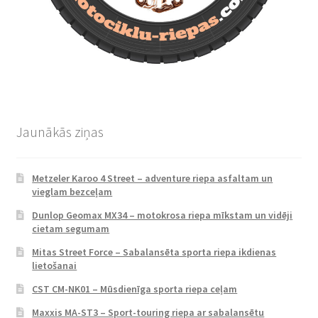
Jaunākās ziņas
Metzeler Karoo 4 Street – adventure riepa asfaltam un
vieglam bezceļam
Dunlop Geomax MX34 – motokrosa riepa mīkstam un vidēji
cietam segumam
Mitas Street Force – Sabalansēta sporta riepa ikdienas
lietošanai
CST CM-NK01 – Mūsdienīga sporta riepa ceļam
Maxxis MA-ST3 – Sport-touring riepa ar sabalansētu