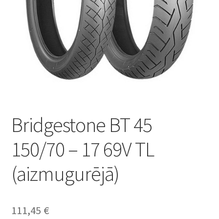
Bridgestone BT 45
150/70 – 17 69V TL
(aizmugurējā)
111,45
€