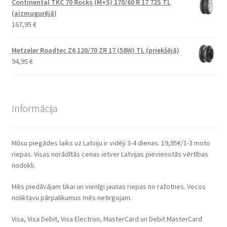
Continental TKC 70 Rocks (M+S) 170/60 R 17 72S TL
(aizmugurējā)
167,95
€
Metzeler Roadtec Z6 120/70 ZR 17 (58W) TL (priekšējā)
94,95
€
Informācija
Mūsu piegādes laiks uz Latviju ir vidēji 3-4 dienas. 19,95€/1-3 moto
riepas. Visas norādītās cenas ietver Latvijas pievienotās vērtības
nodokli.
Mēs piedāvājam tikai un vienīgi jaunas riepas no ražotnes. Vecos
noliktavu pārpalikumus mēs netirgojam.
Visa, Visa Debit, Visa Electron, MasterCard un Debit MasterCard