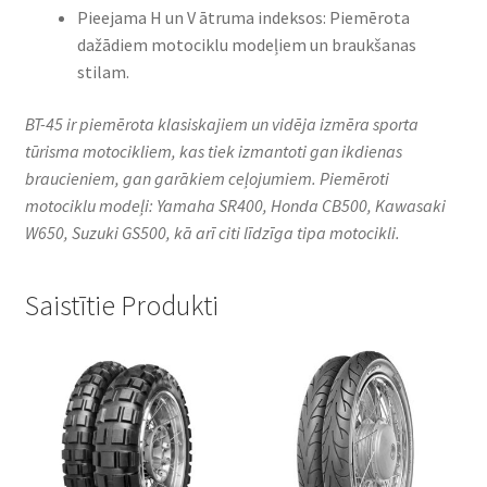
Pieejama H un V ātruma indeksos: Piemērota
dažādiem motociklu modeļiem un braukšanas
stilam.
BT-45 ir piemērota klasiskajiem un vidēja izmēra sporta
tūrisma motocikliem, kas tiek izmantoti gan ikdienas
braucieniem, gan garākiem ceļojumiem. Piemēroti
motociklu modeļi: Yamaha SR400, Honda CB500, Kawasaki
W650, Suzuki GS500, kā arī citi līdzīga tipa motocikli.​
Saistītie Produkti