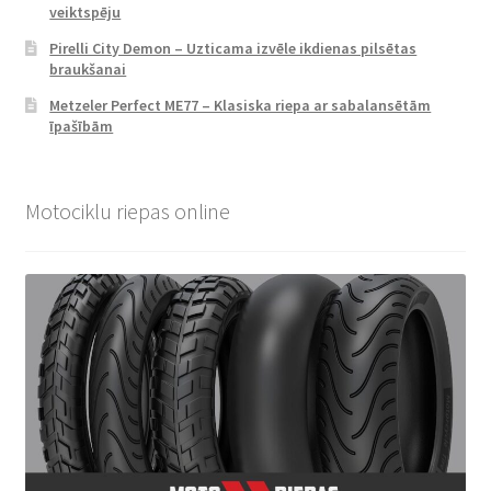
veiktspēju
Pirelli City Demon – Uzticama izvēle ikdienas pilsētas
braukšanai
Metzeler Perfect ME77 – Klasiska riepa ar sabalansētām
īpašībām
Motociklu riepas online