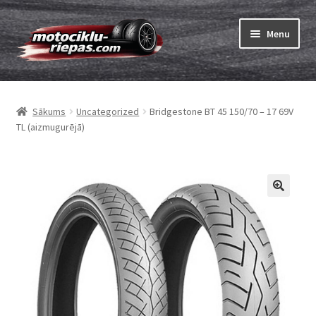
Skip
Skip
Menu
to
to
navigation
content
Expand
Riepas
child
Sākums
Uncategorized
Bridgestone BT 45 150/70 – 17 69V
menu
Expand
Kameras
TL (aizmugurējā)
child
menu
Pasūtīt
Expand
Viss par riepām
child
menu
Tests
Expand
Zīmoli
child
menu
Kontakti