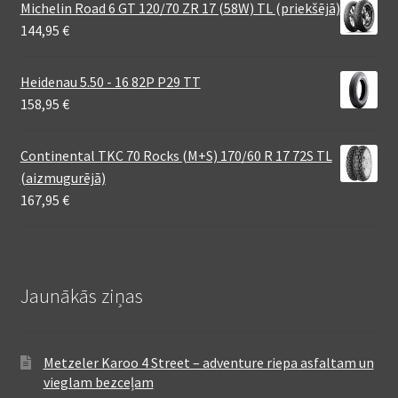
Michelin Road 6 GT 120/70 ZR 17 (58W) TL (priekšējā)
144,95
€
Heidenau 5.50 - 16 82P P29 TT
158,95
€
Continental TKC 70 Rocks (M+S) 170/60 R 17 72S TL
(aizmugurējā)
167,95
€
Jaunākās ziņas
Metzeler Karoo 4 Street – adventure riepa asfaltam un
vieglam bezceļam