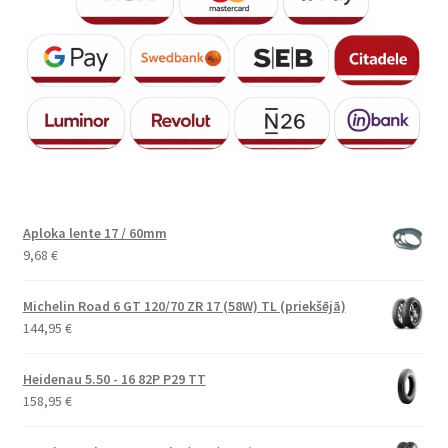
Aploka lente 17 / 60mm
9,68
€
Michelin Road 6 GT 120/70 ZR 17 (58W) TL (priekšējā)
144,95
€
Heidenau 5.50 - 16 82P P29 TT
158,95
€