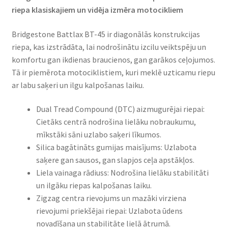
riepa klasiskajiem un vidēja izmēra motocikliem​
Bridgestone Battlax BT-45 ir diagonālās konstrukcijas
riepa, kas izstrādāta, lai nodrošinātu izcilu veiktspēju un
komfortu gan ikdienas braucienos, gan garākos ceļojumos.
Tā ir piemērota motociklistiem, kuri meklē uzticamu riepu
ar labu saķeri un ilgu kalpošanas laiku.​
Dual Tread Compound (DTC) aizmugurējai riepai:
Cietāks centrā nodrošina lielāku nobraukumu,
mīkstāki sāni uzlabo saķeri līkumos. ​
Silica bagātināts gumijas maisījums: Uzlabota
saķere gan sausos, gan slapjos ceļa apstākļos.
Liela vainaga rādiuss: Nodrošina lielāku stabilitāti
un ilgāku riepas kalpošanas laiku.
Zigzag centra rievojums un mazāki virziena
rievojumi priekšējai riepai: Uzlabota ūdens
novadīšana un stabilitāte lielā ātrumā.