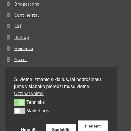
Bridgestone
Continental
CST
Dunlop
Heidenau
Maxxis
Metzeler
Šī vietne izmanto sīkfailus, lai nodrošinātu
Michelin
jums vislabāko pieredzi mūsu vietnē.
Mitas
Uzzināt vairāk
Tehnisks
Tehnisks
Pirelli
Mārketings
Mārketings
Shinko
Pieņemt
Noraidīt
Saglabāt