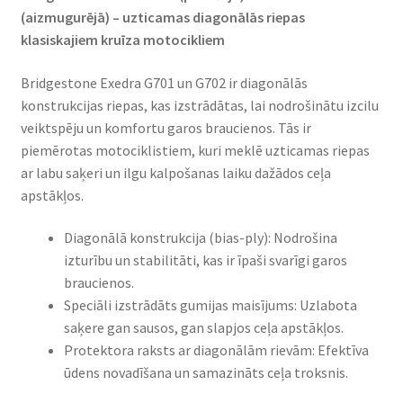
(aizmugurējā) – uzticamas diagonālās riepas
klasiskajiem kruīza motocikliem​
Bridgestone Exedra G701 un G702 ir diagonālās
konstrukcijas riepas, kas izstrādātas, lai nodrošinātu izcilu
veiktspēju un komfortu garos braucienos. Tās ir
piemērotas motociklistiem, kuri meklē uzticamas riepas
ar labu saķeri un ilgu kalpošanas laiku dažādos ceļa
apstākļos.​
Diagonālā konstrukcija (bias-ply): Nodrošina
izturību un stabilitāti, kas ir īpaši svarīgi garos
braucienos.​
Speciāli izstrādāts gumijas maisījums: Uzlabota
saķere gan sausos, gan slapjos ceļa apstākļos.​
Protektora raksts ar diagonālām rievām: Efektīva
ūdens novadīšana un samazināts ceļa troksnis.​