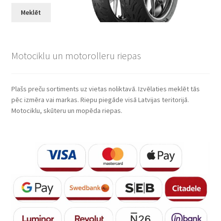
Meklēt
Motociklu un motorolleru riepas
Plašs preču sortiments uz vietas noliktavā. Izvēlaties meklēt tās
pēc izmēra vai markas. Riepu piegāde visā Latvijas teritorijā.
Motociklu, skūteru un mopēda riepas.