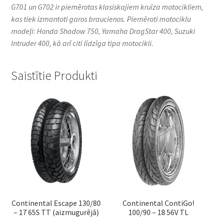
G701 un G702 ir piemērotas klasiskajiem kruīza motocikliem,
kas tiek izmantoti garos braucienos. Piemēroti motociklu
modeļi: Honda Shadow 750, Yamaha DragStar 400, Suzuki
Intruder 400, kā arī citi līdzīga tipa motocikli.​
Saistītie Produkti
Continental Escape 130/80
Continental ContiGo!
– 17 65S TT (aizmugurējā)
100/90 – 18 56V TL