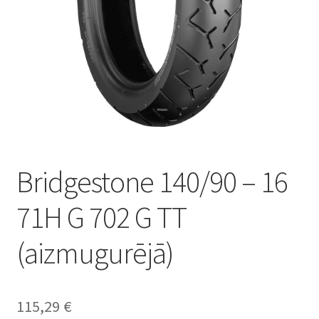
Bridgestone 140/90 – 16
71H G 702 G TT
(aizmugurējā)
115,29
€