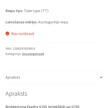
Riepu tips:
Tube type (TT)
Lietošanas mērķis:
Aizmugurējā riepa
Nav noliktavā
SKU:
3286347629419
Kategorija:
Uncategorized
Apraksts
Apraksts
Bridgestone Exedra G701 (priekšējā) un G702