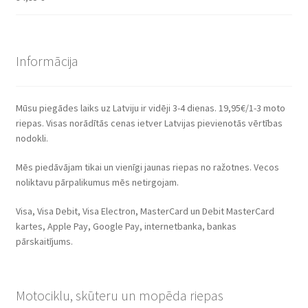
Informācija
Mūsu piegādes laiks uz Latviju ir vidēji 3-4 dienas. 19,95€/1-3 moto
riepas. Visas norādītās cenas ietver Latvijas pievienotās vērtības
nodokli.
Mēs piedāvājam tikai un vienīgi jaunas riepas no ražotnes. Vecos
noliktavu pārpalikumus mēs netirgojam.
Visa, Visa Debit, Visa Electron, MasterCard un Debit MasterCard
kartes, Apple Pay, Google Pay, internetbanka, bankas
pārskaitījums.
Motociklu, skūteru un mopēda riepas