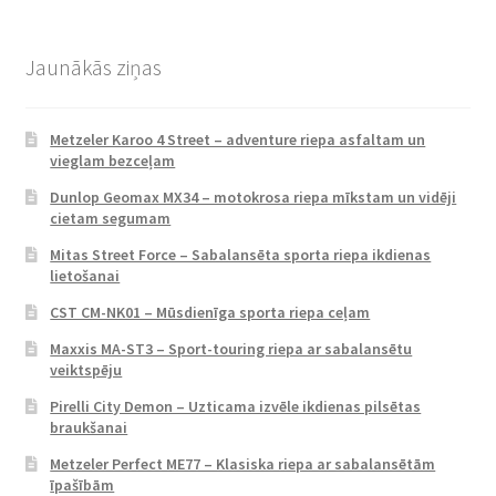
Jaunākās ziņas
Metzeler Karoo 4 Street – adventure riepa asfaltam un
vieglam bezceļam
Dunlop Geomax MX34 – motokrosa riepa mīkstam un vidēji
cietam segumam
Mitas Street Force – Sabalansēta sporta riepa ikdienas
lietošanai
CST CM-NK01 – Mūsdienīga sporta riepa ceļam
Maxxis MA-ST3 – Sport-touring riepa ar sabalansētu
veiktspēju
Pirelli City Demon – Uzticama izvēle ikdienas pilsētas
braukšanai
Metzeler Perfect ME77 – Klasiska riepa ar sabalansētām
īpašībām