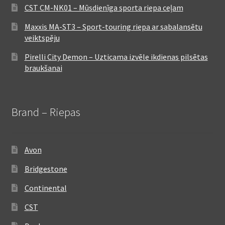
CST CM-NK01 – Mūsdienīga sporta riepa ceļam
Maxxis MA-ST3 – Sport-touring riepa ar sabalansētu
veiktspēju
Pirelli City Demon – Uzticama izvēle ikdienas pilsētas
braukšanai
Brand – Riepas
Avon
Bridgestone
Continental
CST