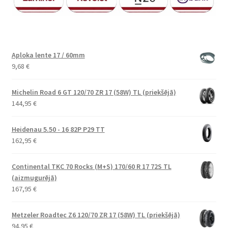
Aploka lente 17 / 60mm
9,68
€
Michelin Road 6 GT 120/70 ZR 17 (58W) TL (priekšējā)
144,95
€
Heidenau 5.50 - 16 82P P29 TT
162,95
€
Continental TKC 70 Rocks (M+S) 170/60 R 17 72S TL
(aizmugurējā)
167,95
€
Metzeler Roadtec Z6 120/70 ZR 17 (58W) TL (priekšējā)
94,95
€