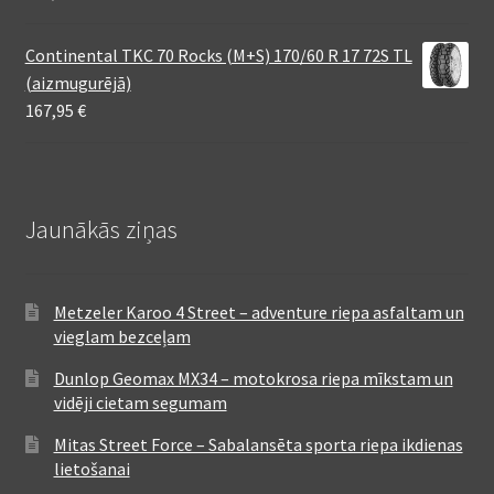
Continental TKC 70 Rocks (M+S) 170/60 R 17 72S TL
(aizmugurējā)
167,95
€
Jaunākās ziņas
Metzeler Karoo 4 Street – adventure riepa asfaltam un
vieglam bezceļam
Dunlop Geomax MX34 – motokrosa riepa mīkstam un
vidēji cietam segumam
Mitas Street Force – Sabalansēta sporta riepa ikdienas
lietošanai