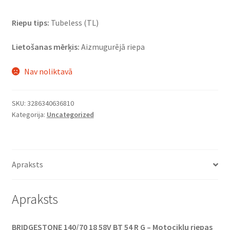
Riepu tips:
Tubeless (TL)
Lietošanas mērķis:
Aizmugurējā riepa
Nav noliktavā
SKU:
3286340636810
Kategorija:
Uncategorized
Apraksts
Apraksts
BRIDGESTONE 140/70 18 58V BT 54 R G – Motociklu riepas