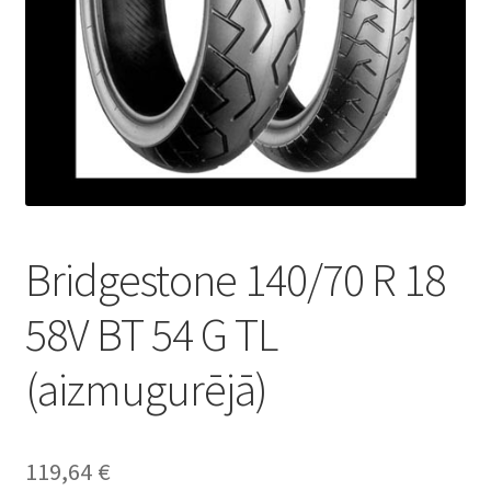
Bridgestone 140/70 R 18
58V BT 54 G TL
(aizmugurējā)
119,64
€