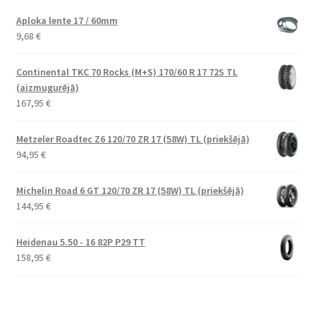
Aploka lente 17 / 60mm
9,68
€
Continental TKC 70 Rocks (M+S) 170/60 R 17 72S TL
(aizmugurējā)
167,95
€
Metzeler Roadtec Z6 120/70 ZR 17 (58W) TL (priekšējā)
94,95
€
Michelin Road 6 GT 120/70 ZR 17 (58W) TL (priekšējā)
144,95
€
Heidenau 5.50 - 16 82P P29 TT
158,95
€