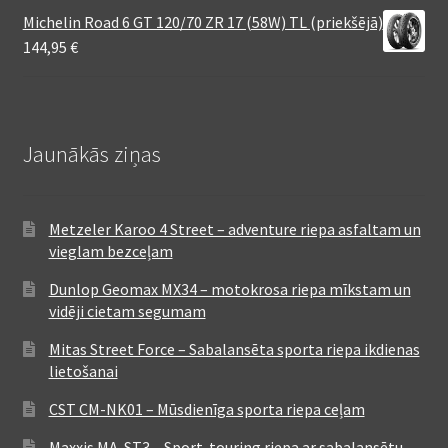
Michelin Road 6 GT 120/70 ZR 17 (58W) TL (priekšējā)
144,95
€
Jaunākās ziņas
Metzeler Karoo 4 Street – adventure riepa asfaltam un
vieglam bezceļam
Dunlop Geomax MX34 – motokrosa riepa mīkstam un
vidēji cietam segumam
Mitas Street Force – Sabalansēta sporta riepa ikdienas
lietošanai
CST CM-NK01 – Mūsdienīga sporta riepa ceļam
Maxxis MA-ST3 – Sport-touring riepa ar sabalansētu