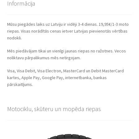
Informācija
Mūsu piegādes laiks uz Latviju ir vidēji 3-4 dienas. 19,95€/1-3 moto
riepas. Visas norādītās cenas ietver Latvijas pievienotās vērtības
nodokli.
Mēs piedāvājam tikai un vienīgi jaunas riepas no ražotnes. Vecos
noliktavu pārpalikumus mēs netirgojam.
Visa, Visa Debit, Visa Electron, MasterCard un Debit MasterCard
kartes, Apple Pay, Google Pay, internetbanka, bankas
pārskaitījums.
Motociklu, skūteru un mopēda riepas