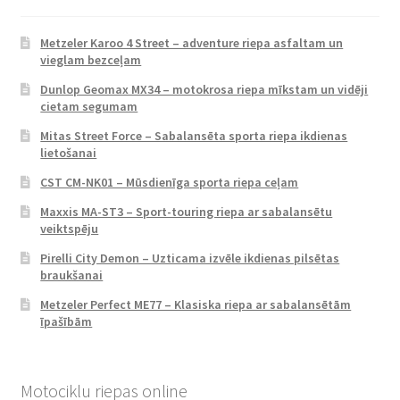
Metzeler Karoo 4 Street – adventure riepa asfaltam un
vieglam bezceļam
Dunlop Geomax MX34 – motokrosa riepa mīkstam un vidēji
cietam segumam
Mitas Street Force – Sabalansēta sporta riepa ikdienas
lietošanai
CST CM-NK01 – Mūsdienīga sporta riepa ceļam
Maxxis MA-ST3 – Sport-touring riepa ar sabalansētu
veiktspēju
Pirelli City Demon – Uzticama izvēle ikdienas pilsētas
braukšanai
Metzeler Perfect ME77 – Klasiska riepa ar sabalansētām
īpašībām
Motociklu riepas online