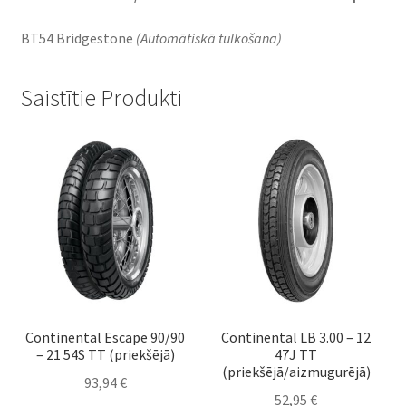
BT54 Bridgestone
(Automātiskā tulkošana)
Saistītie Produkti
Continental Escape 90/90
Continental LB 3.00 – 12
– 21 54S TT (priekšējā)
47J TT
(priekšējā/aizmugurējā)
93,94
€
52,95
€