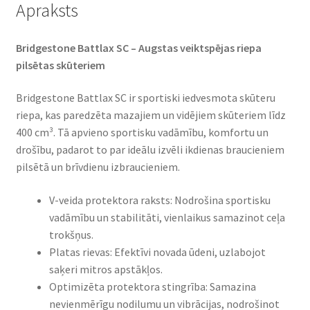
Apraksts
Bridgestone Battlax SC – Augstas veiktspējas riepa
pilsētas skūteriem​
Bridgestone Battlax SC ir sportiski iedvesmota skūteru
riepa, kas paredzēta mazajiem un vidējiem skūteriem līdz
400 cm³. Tā apvieno sportisku vadāmību, komfortu un
drošību, padarot to par ideālu izvēli ikdienas braucieniem
pilsētā un brīvdienu izbraucieniem.​
V-veida protektora raksts: Nodrošina sportisku
vadāmību un stabilitāti, vienlaikus samazinot ceļa
trokšņus.​
Platas rievas: Efektīvi novada ūdeni, uzlabojot
saķeri mitros apstākļos.​
Optimizēta protektora stingrība: Samazina
nevienmērīgu nodilumu un vibrācijas, nodrošinot