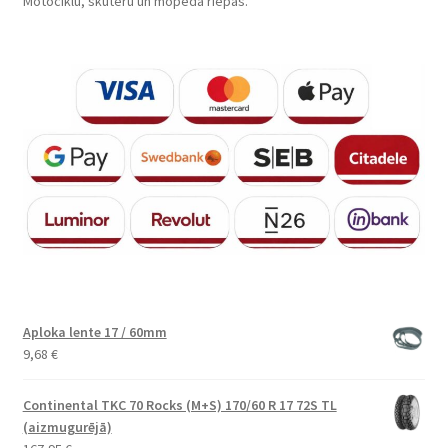
Motociklu, skūteru un mopēda riepas.
Aploka lente 17 / 60mm
9,68
€
Continental TKC 70 Rocks (M+S) 170/60 R 17 72S TL
(aizmugurējā)