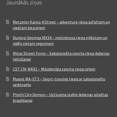
Jaunākās ziņas
Metzeler Karoo 4 Street – adventure riepa asfaltam un
vieglam bezceļam
Dunlop Geomax MX34 – motokrosa riepa mīkstam un
vidēji cietam segumam
Mitas Street Force – Sabalansēta sporta riepa ikdienas
lietošanai
CST CM-NK01 – Mūsdienīga sporta riepa ceļam
Maxxis MA-ST3 – Sport-touring riepa ar sabalansētu
veiktspēju
Pirelli City Demon – Uzticama izvēle ikdienas pilsētas
braukšanai