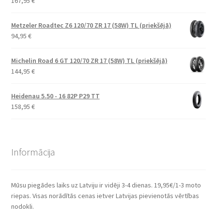
167,95
€
Metzeler Roadtec Z6 120/70 ZR 17 (58W) TL (priekšējā)
94,95
€
Michelin Road 6 GT 120/70 ZR 17 (58W) TL (priekšējā)
144,95
€
Heidenau 5.50 - 16 82P P29 TT
158,95
€
Informācija
Mūsu piegādes laiks uz Latviju ir vidēji 3-4 dienas. 19,95€/1-3 moto
riepas. Visas norādītās cenas ietver Latvijas pievienotās vērtības
nodokli.