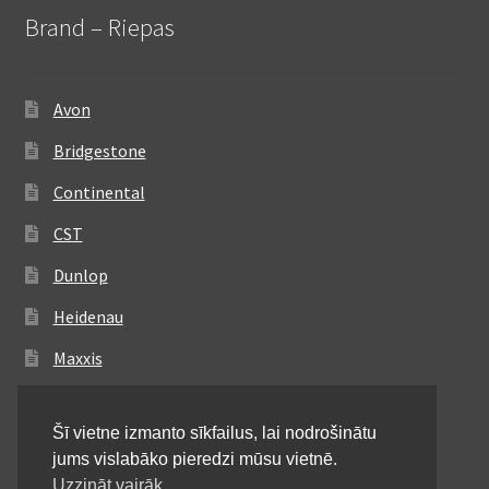
Brand – Riepas
Avon
Bridgestone
Continental
CST
Dunlop
Heidenau
Maxxis
Metzeler
Šī vietne izmanto sīkfailus, lai nodrošinātu
Michelin
jums vislabāko pieredzi mūsu vietnē.
Mitas
Uzzināt vairāk