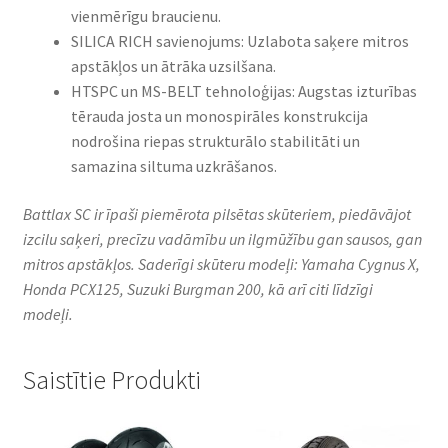
vienmērīgu braucienu.​
SILICA RICH savienojums: Uzlabota saķere mitros
apstākļos un ātrāka uzsilšana.​
HTSPC un MS-BELT tehnoloģijas: Augstas izturības
tērauda josta un monospirāles konstrukcija
nodrošina riepas strukturālo stabilitāti un
samazina siltuma uzkrāšanos.​
Battlax SC ir īpaši piemērota pilsētas skūteriem, piedāvājot
izcilu saķeri, precīzu vadāmību un ilgmūžību gan sausos, gan
mitros apstākļos.​ Saderīgi skūteru modeļi: Yamaha Cygnus X,
Honda PCX125, Suzuki Burgman 200, kā arī citi līdzīgi
modeļi.​
Saistītie Produkti