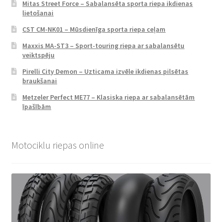
Mitas Street Force – Sabalansēta sporta riepa ikdienas
lietošanai
CST CM-NK01 – Mūsdienīga sporta riepa ceļam
Maxxis MA-ST3 – Sport-touring riepa ar sabalansētu
veiktspēju
Pirelli City Demon – Uzticama izvēle ikdienas pilsētas
braukšanai
Metzeler Perfect ME77 – Klasiska riepa ar sabalansētām
īpašībām
Motociklu riepas online