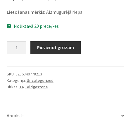
Lietošanas mērķis:
Aizmugurējā riepa
Noliktavā 20 prece/-es
Bridgestone
Pievienot grozam
SC
140/70
-
14
SKU:
3286340778213
Kategorija:
Uncategorized
68S
Birkas:
14
,
Bridgestone
TL
(aizmugurējā)
daudzums
Apraksts