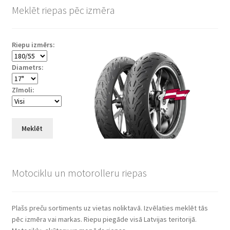
Meklēt riepas pēc izmēra
Riepu izmērs:
Diametrs:
Zīmoli:
Meklēt
Motociklu un motorolleru riepas
Plašs preču sortiments uz vietas noliktavā. Izvēlaties meklēt tās
pēc izmēra vai markas. Riepu piegāde visā Latvijas teritorijā.