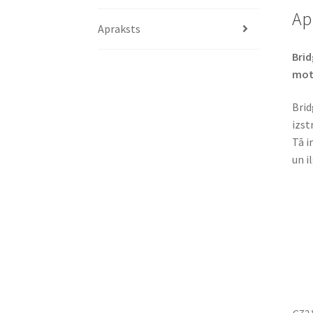
Ap
Apraksts
Brid
moto
Brid
izst
Tā i
un i