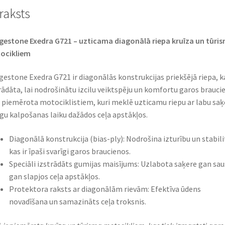
raksts
gestone Exedra G721 – uzticama diagonālā riepa kruīza un tūri
cikliem​
gestone Exedra G721 ir diagonālās konstrukcijas priekšējā riepa, k
rādāta, lai nodrošinātu izcilu veiktspēju un komfortu garos brauci
r piemērota motociklistiem, kuri meklē uzticamu riepu ar labu saķ
lgu kalpošanas laiku dažādos ceļa apstākļos.​
Diagonālā konstrukcija (bias-ply): Nodrošina izturību un stabili
kas ir īpaši svarīgi garos braucienos.​
Speciāli izstrādāts gumijas maisījums: Uzlabota saķere gan sau
gan slapjos ceļa apstākļos.​
Protektora raksts ar diagonālām rievām: Efektīva ūdens
novadīšana un samazināts ceļa troksnis.​