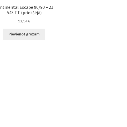
ntinental Escape 90/90 – 21
54S TT (priekšējā)
93,94
€
Pievienot grozam