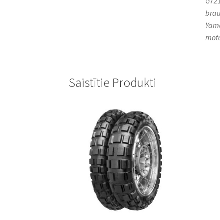
G721
brau
Yama
motoc
Saistītie Produkti