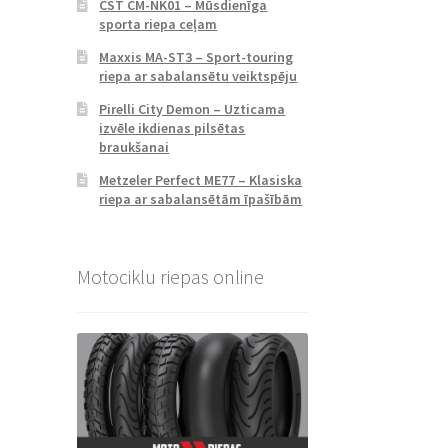
CST CM-NK01 – Mūsdienīga
sporta riepa ceļam
Maxxis MA-ST3 – Sport-touring
riepa ar sabalansētu veiktspēju
Pirelli City Demon – Uzticama
izvēle ikdienas pilsētas
braukšanai
Metzeler Perfect ME77 – Klasiska
riepa ar sabalansētām īpašībām
Motociklu riepas online