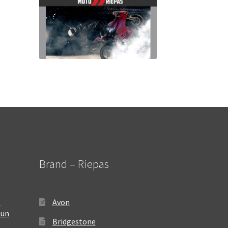
Brand – Riepas
–
Avon
 un
Bridgestone