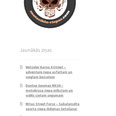
Jaunākās ziņas
Metzeler Karoo 4 Street –
adventure riepa asfaltam un
vieglam bezceļam
Dunlop Geomax MX34 –
motokrosa riepa mīkstam un
vidēji cietam segumam
Mitas Street Force – Sabalansēta
sporta riepa ikdienas lietošanai