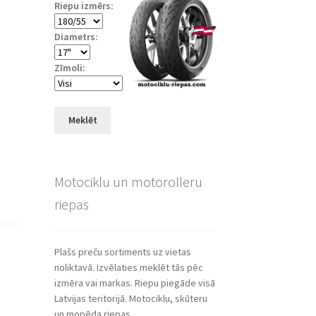
Riepu izmērs:
Diametrs:
Zīmoli:
Meklēt
Motociklu un motorolleru
riepas
Plašs preču sortiments uz vietas
noliktavā. Izvēlaties meklēt tās pēc
izmēra vai markas. Riepu piegāde visā
Latvijas teritorijā. Motociklu, skūteru
un mopēda riepas.