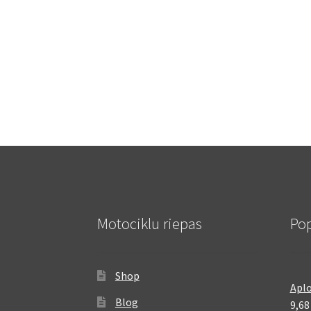
Motociklu riepas
Pop
Shop
Aplo
Blog
9,6