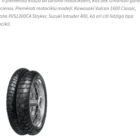
 ir piemērota kruīza un tūrisma motocikliem, kas tiek izmantoti garo
cienos. Piemēroti motociklu modeļi: Kawasaki Vulcan 1600 Classic,
ha XVS1300CA Stryker, Suzuki Intruder 400, kā arī citi līdzīga tipa
ikli.​