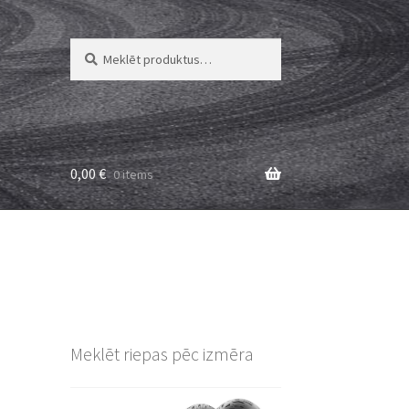
Meklēt:
Meklēt
0,00
€
0 items
Meklēt riepas pēc izmēra