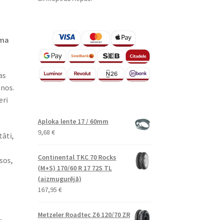
sma
as
enos.
eri
Aploka lente 17 / 60mm
9,68
€
tāti,
Continental TKC 70 Rocks
sos,
(M+S) 170/60 R 17 72S TL
(aizmugurējā)
167,95
€
Metzeler Roadtec Z6 120/70 ZR