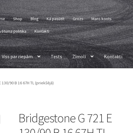
me
Shop
Blog
Kā pasūtīt
Grozs
Mans konts
vātuma politika
Kontakti
Viss par riepām
Tests
Zīmoli
Kontakti
 130/90 B 16 67H TL (priekšējā)
Bridgestone G 721 E
130/90 B 16 67H TL