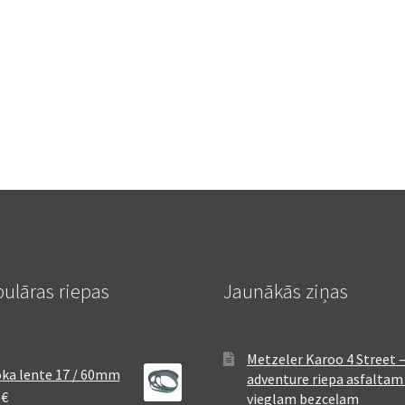
ulāras riepas
Jaunākās ziņas
Metzeler Karoo 4 Street 
ka lente 17 / 60mm
adventure riepa asfaltam
8
€
vieglam bezceļam