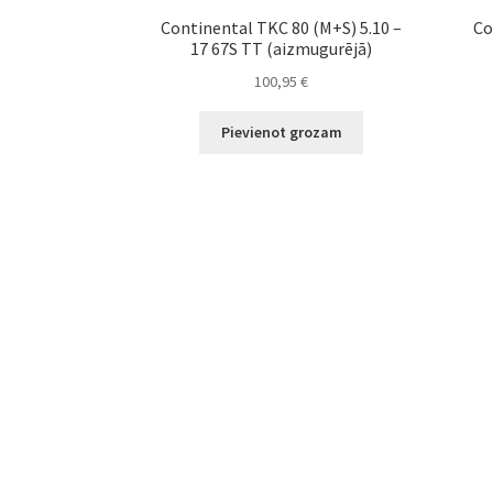
Continental TKC 80 (M+S) 5.10 –
Co
17 67S TT (aizmugurējā)
100,95
€
Pievienot grozam