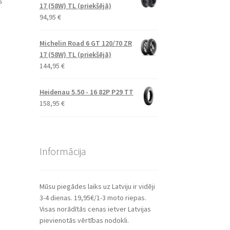
s
17 (58W) TL (priekšējā)
94,95
€
Michelin Road 6 GT 120/70 ZR
17 (58W) TL (priekšējā)
144,95
€
Heidenau 5.50 - 16 82P P29 TT
158,95
€
Informācija
Mūsu piegādes laiks uz Latviju ir vidēji
3-4 dienas. 19,95€/1-3 moto riepas.
Visas norādītās cenas ietver Latvijas
pievienotās vērtības nodokli.