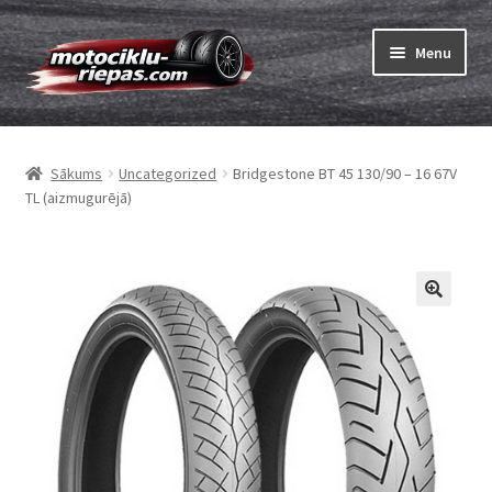
Skip
Skip
Menu
to
to
navigation
content
Expand
Riepas
child
Sākums
Uncategorized
Bridgestone BT 45 130/90 – 16 67V
menu
Expand
Kameras
TL (aizmugurējā)
child
menu
Pasūtīt
Expand
Viss par riepām
child
menu
Tests
Expand
Zīmoli
child
menu
Kontakti