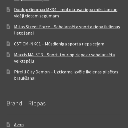
Dunlop Geomax MX34 – motokrosa riepa mīkstam un
vidēji cietam segumam
Mitas Street Force – Sabalansēta sporta riepa ikdienas
lietošanai
CST CM-NK01 – Mūsdienīga sporta riepa ceļam
Maxxis MA-ST3 – Sport-touring riepa ar sabalansētu
veiktspēju
Pirelli City Demon – Uzticama izvēle ikdienas pilsētas
braukšanai
Brand – Riepas
Avon