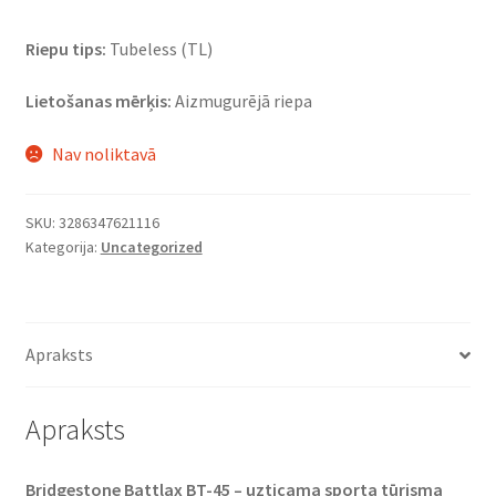
Riepu tips:
Tubeless (TL)
Lietošanas mērķis:
Aizmugurējā riepa
Nav noliktavā
SKU:
3286347621116
Kategorija:
Uncategorized
Apraksts
Apraksts
Bridgestone Battlax BT-45 – uzticama sporta tūrisma