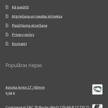
Kā pasūtīt
Atgriešana un naudas atmaksa
Pasūtījuma atcelšana
Privacy policy
Kontakti
Populāras riepas
Aploka lente 17 / 60mm
9,68
€
Continental TKC 70 Rocks (M+S) 170/60 R 17 72S TL