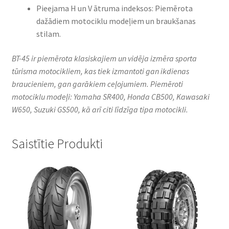
Pieejama H un V ātruma indeksos: Piemērota
dažādiem motociklu modeļiem un braukšanas
stilam.
BT-45 ir piemērota klasiskajiem un vidēja izmēra sporta
tūrisma motocikliem, kas tiek izmantoti gan ikdienas
braucieniem, gan garākiem ceļojumiem. Piemēroti
motociklu modeļi: Yamaha SR400, Honda CB500, Kawasaki
W650, Suzuki GS500, kā arī citi līdzīga tipa motocikli.​
Saistītie Produkti