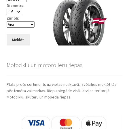
Diametrs:
Zīmoli:
Meklēt
Motociklu un motorolleru riepas
Plašs preču sortiments uz vietas noliktavā. Izvēlaties meklēt tās
pēc izmēra vai markas. Riepu piegāde visā Latvijas teritorijā.
Motociklu, skūteru un mopēda riepas.