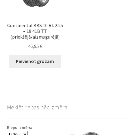
Continental KKS 10 Rf. 2.25
– 19 41B TT
(priekšējā/aizmugurējā)
46,95
€
Pievienot grozam
Meklēt riepas pēc izmēra
Riepu izmērs: