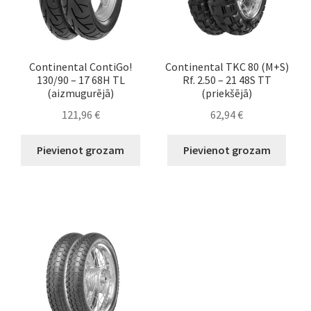
Continental ContiGo!
Continental TKC 80 (M+S)
130/90 – 17 68H TL
Rf. 2.50 – 21 48S TT
(aizmugurējā)
(priekšējā)
121,96
€
62,94
€
Pievienot grozam
Pievienot grozam