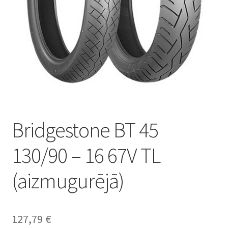
Bridgestone BT 45
130/90 – 16 67V TL
(aizmugurējā)
127,79
€