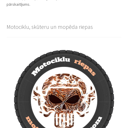
pārskaitījums.
Motociklu, skūteru un mopēda riepas