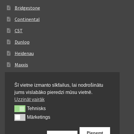
Bridgestone
Continental
CST
Dunlop
Heidenau
Maxxis
Metzeler
Šī vietne izmanto sīkfailus, lai nodrošinātu
Michelin
jums vislabāko pieredzi mūsu vietnē.
Mitas
Uzzināt vairāk
Tehnisks
Tehnisks
Pirelli
Mārketings
Mārketings
Shinko
Pieņemt