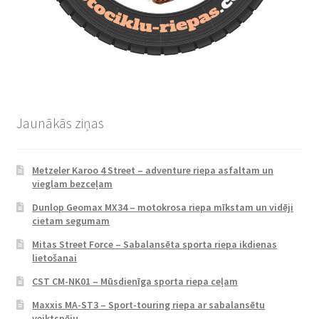
Jaunākās ziņas
Metzeler Karoo 4 Street – adventure riepa asfaltam un
vieglam bezceļam
Dunlop Geomax MX34 – motokrosa riepa mīkstam un vidēji
cietam segumam
Mitas Street Force – Sabalansēta sporta riepa ikdienas
lietošanai
CST CM-NK01 – Mūsdienīga sporta riepa ceļam
Maxxis MA-ST3 – Sport-touring riepa ar sabalansētu
veiktspēju