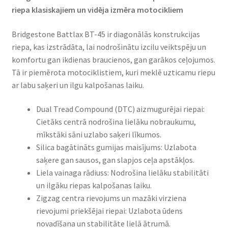
riepa klasiskajiem un vidēja izmēra motocikliem​
Bridgestone Battlax BT-45 ir diagonālās konstrukcijas
riepa, kas izstrādāta, lai nodrošinātu izcilu veiktspēju un
komfortu gan ikdienas braucienos, gan garākos ceļojumos.
Tā ir piemērota motociklistiem, kuri meklē uzticamu riepu
ar labu saķeri un ilgu kalpošanas laiku.​
Dual Tread Compound (DTC) aizmugurējai riepai:
Cietāks centrā nodrošina lielāku nobraukumu,
mīkstāki sāni uzlabo saķeri līkumos. ​
Silica bagātināts gumijas maisījums: Uzlabota
saķere gan sausos, gan slapjos ceļa apstākļos.
Liela vainaga rādiuss: Nodrošina lielāku stabilitāti
un ilgāku riepas kalpošanas laiku.
Zigzag centra rievojums un mazāki virziena
rievojumi priekšējai riepai: Uzlabota ūdens
novadīšana un stabilitāte lielā ātrumā.