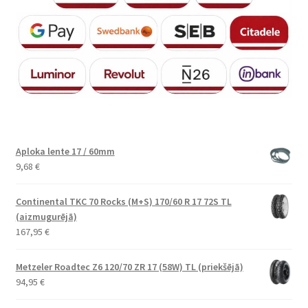
Aploka lente 17 / 60mm
9,68
€
Continental TKC 70 Rocks (M+S) 170/60 R 17 72S TL
(aizmugurējā)
167,95
€
Metzeler Roadtec Z6 120/70 ZR 17 (58W) TL (priekšējā)
94,95
€