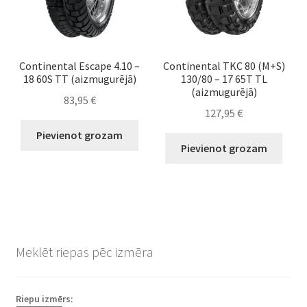
Continental Escape 4.10 –
Continental TKC 80 (M+S)
18 60S TT (aizmugurējā)
130/80 – 17 65T TL
(aizmugurējā)
83,95
€
127,95
€
Pievienot grozam
Pievienot grozam
Meklēt riepas pēc izmēra
Riepu izmērs: