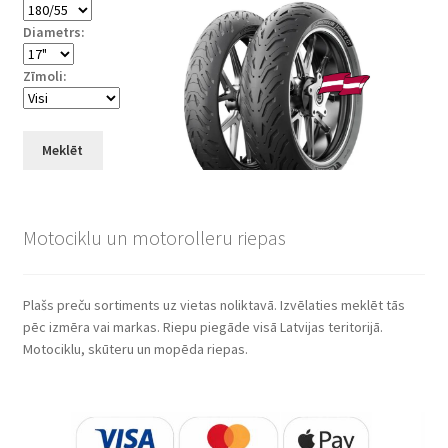
Diametrs:
Zīmoli:
Meklēt
Motociklu un motorolleru riepas
Plašs preču sortiments uz vietas noliktavā. Izvēlaties meklēt tās
pēc izmēra vai markas. Riepu piegāde visā Latvijas teritorijā.
Motociklu, skūteru un mopēda riepas.