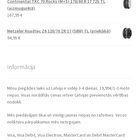
Continental TKC 70 Rocks (M+S) 170/60 R 17 72S TL
(aizmugurējā)
167,95
€
Metzeler Roadtec Z6 120/70 ZR 17 (58W) TL (priekšējā)
94,95
€
Informācija
Mūsu piegādes laiks uz Latviju ir vidēji 3-4 dienas. 19,95€/1-3 moto
riepas. Visas norādītās cenas ietver Latvijas pievienotās vērtības
nodokli.
Mēs piedāvājam tikai un vienīgi jaunas riepas no ražotnes. Vecos
noliktavu pārpalikumus mēs netirgojam.
Visa, Visa Debit, Visa Electron, MasterCard un Debit MasterCard