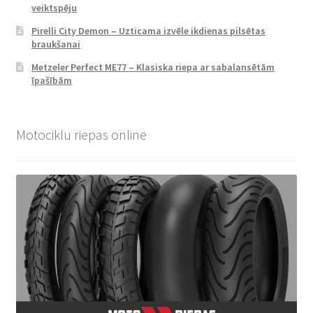
veiktspēju
Pirelli City Demon – Uzticama izvēle ikdienas pilsētas
braukšanai
Metzeler Perfect ME77 – Klasiska riepa ar sabalansētām
īpašībām
Motociklu riepas online