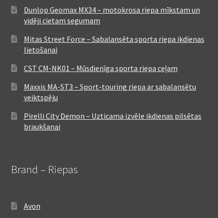
Dunlop Geomax MX34 – motokrosa riepa mīkstam un
vidēji cietam segumam
Mitas Street Force – Sabalansēta sporta riepa ikdienas
lietošanai
CST CM-NK01 – Mūsdienīga sporta riepa ceļam
Maxxis MA-ST3 – Sport-touring riepa ar sabalansētu
veiktspēju
Pirelli City Demon – Uzticama izvēle ikdienas pilsētas
braukšanai
Brand – Riepas
Avon