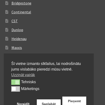
Bridgestone
Continental
CST
Dunlop
Heidenau
Maxxis
Metzeler
Šī vietne izmanto sīkfailus, lai nodrošinātu
Michelin
jums vislabāko pieredzi mūsu vietnē.
Mitas
Uzzināt vairāk
Tehnisks
Tehnisks
Pirelli
Mārketings
Mārketings
Shinko
Pieņemt
Noraidīt
Saglabāt