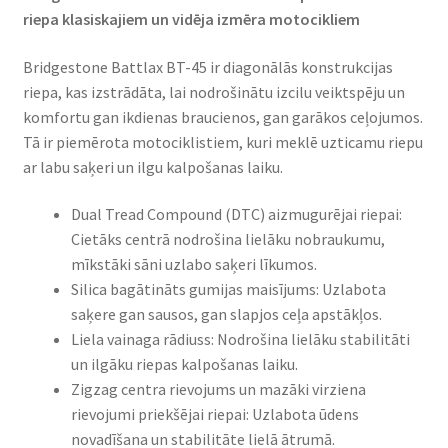
riepa klasiskajiem un vidēja izmēra motocikliem​
Bridgestone Battlax BT-45 ir diagonālās konstrukcijas
riepa, kas izstrādāta, lai nodrošinātu izcilu veiktspēju un
komfortu gan ikdienas braucienos, gan garākos ceļojumos.
Tā ir piemērota motociklistiem, kuri meklē uzticamu riepu
ar labu saķeri un ilgu kalpošanas laiku.​
Dual Tread Compound (DTC) aizmugurējai riepai:
Cietāks centrā nodrošina lielāku nobraukumu,
mīkstāki sāni uzlabo saķeri līkumos. ​
Silica bagātināts gumijas maisījums: Uzlabota
saķere gan sausos, gan slapjos ceļa apstākļos.
Liela vainaga rādiuss: Nodrošina lielāku stabilitāti
un ilgāku riepas kalpošanas laiku.
Zigzag centra rievojums un mazāki virziena
rievojumi priekšējai riepai: Uzlabota ūdens
novadīšana un stabilitāte lielā ātrumā.