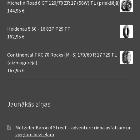
Michelin Road 6 GT 120/70 ZR 17 (58W) TL (priekšējā)
144,95
€
Heidenau 5.50 - 16 82P P29 TT
162,95
€
Continental TKC 70 Rocks (M+S) 170/60 R 17 72S TL
(aizmugurējā)
167,95
€
Jaunākās ziņas
Metzeler Karoo 4 Street – adventure riepa asfaltam un
vieglam bezceļam