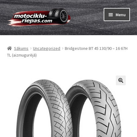
Skip
Skip
Menu
to
to
navigation
content
Expand
Riepas
child
Sākums
Uncategorized
Bridgestone BT 45 130/90 – 16 67H
menu
Expand
Kameras
TL (aizmugurējā)
child
menu
Pasūtīt
Expand
Viss par riepām
child
menu
Tests
Expand
Zīmoli
child
menu
Kontakti