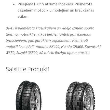
Pieejama H un V ātruma indeksos: Piemērota
dažādiem motociklu modeļiem un braukšanas
stilam.
BT-45 ir piemērota klasiskajiem un vidēja izmēra sporta
tūrisma motocikliem, kas tiek izmantoti gan ikdienas
braucieniem, gan garākiem ceļojumiem. Piemēroti
motociklu modeļi: Yamaha SR400, Honda CB500, Kawasaki
W650, Suzuki GS500, kā arī citi līdzīga tipa motocikli.​
Saistītie Produkti