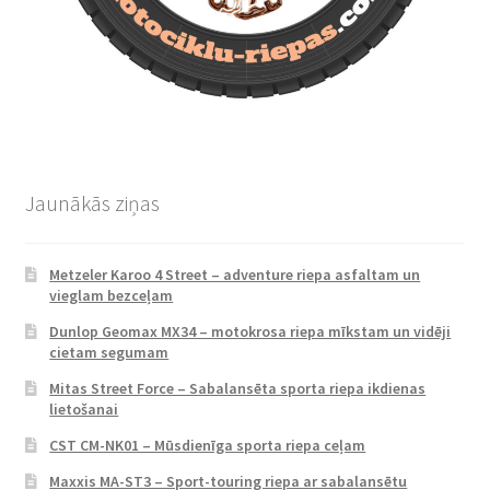
Jaunākās ziņas
Metzeler Karoo 4 Street – adventure riepa asfaltam un
vieglam bezceļam
Dunlop Geomax MX34 – motokrosa riepa mīkstam un vidēji
cietam segumam
Mitas Street Force – Sabalansēta sporta riepa ikdienas
lietošanai
CST CM-NK01 – Mūsdienīga sporta riepa ceļam
Maxxis MA-ST3 – Sport-touring riepa ar sabalansētu