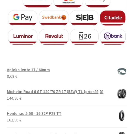
Aploka lente 17 / 60mm
9,68
€
Michelin Road 6 GT 120/70 ZR 17 (58W) TL (priekšējā)
144,95
€
Heidenau 5.50 - 16 82P P29 TT
162,95
€