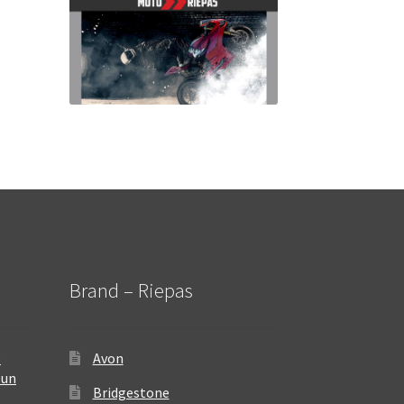
Brand – Riepas
–
Avon
 un
Bridgestone