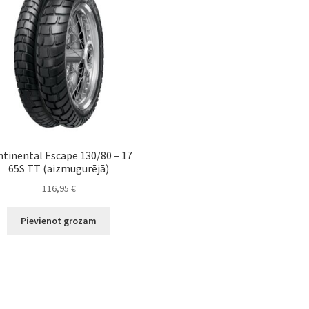
tinental Escape 130/80 – 17
65S TT (aizmugurējā)
116,95
€
Pievienot grozam