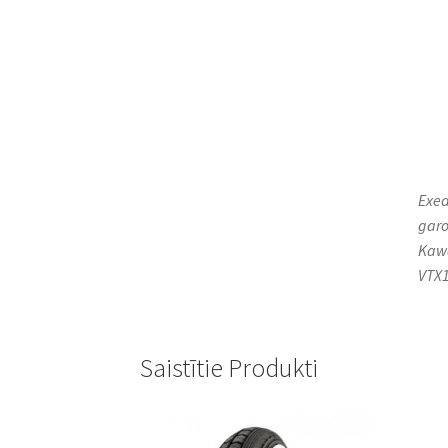
Exed
garo
Kawa
VTX18
Saistītie Produkti