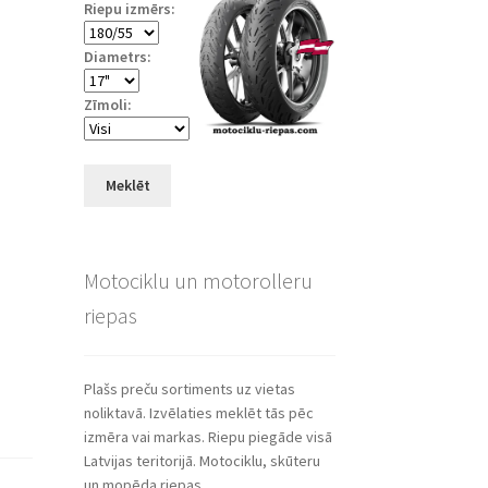
Riepu izmērs:
Diametrs:
Zīmoli:
Meklēt
Motociklu un motorolleru
riepas
Plašs preču sortiments uz vietas
noliktavā. Izvēlaties meklēt tās pēc
izmēra vai markas. Riepu piegāde visā
Latvijas teritorijā. Motociklu, skūteru
un mopēda riepas.