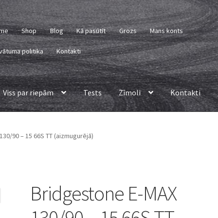
me
Shop
Blog
Kā pasūtīt
Grozs
Mans konts
vātuma politika
Kontakti
Viss par riepām
Tests
Zīmoli
Kontakti
30/90 – 15 66S TT (aizmugurējā)
Bridgestone E-MAX
130/90 – 15 66S TT