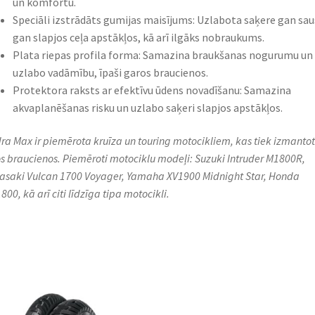
un komfortu.​
Speciāli izstrādāts gumijas maisījums: Uzlabota saķere gan sau
gan slapjos ceļa apstākļos, kā arī ilgāks nobraukums.​
Plata riepas profila forma: Samazina braukšanas nogurumu un
uzlabo vadāmību, īpaši garos braucienos.​
Protektora raksts ar efektīvu ūdens novadīšanu: Samazina
akvaplanēšanas risku un uzlabo saķeri slapjos apstākļos.​
ra Max ir piemērota kruīza un touring motocikliem, kas tiek izmantot
s braucienos. Piemēroti motociklu modeļi: Suzuki Intruder M1800R,
saki Vulcan 1700 Voyager, Yamaha XV1900 Midnight Star, Honda
00, kā arī citi līdzīga tipa motocikli.​