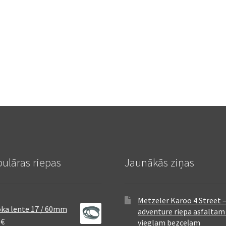
ulāras riepas
Jaunākās ziņas
Metzeler Karoo 4 Street 
ka lente 17 / 60mm
adventure riepa asfaltam
8
€
vieglam bezceļam