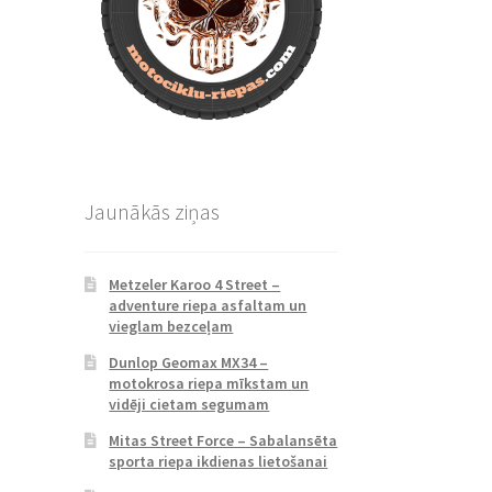
Jaunākās ziņas
Metzeler Karoo 4 Street –
adventure riepa asfaltam un
vieglam bezceļam
Dunlop Geomax MX34 –
motokrosa riepa mīkstam un
vidēji cietam segumam
Mitas Street Force – Sabalansēta
sporta riepa ikdienas lietošanai