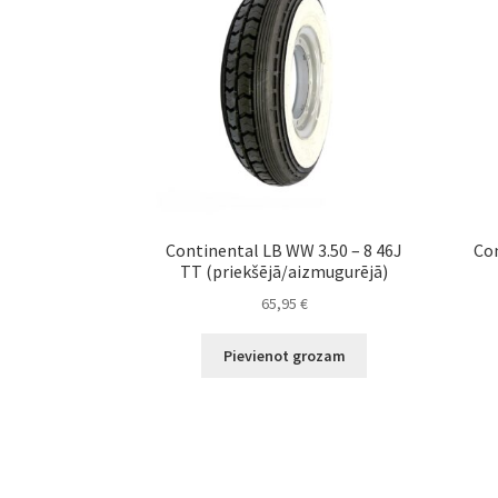
Continental LB WW 3.50 – 8 46J
Con
TT (priekšējā/aizmugurējā)
65,95
€
Pievienot grozam