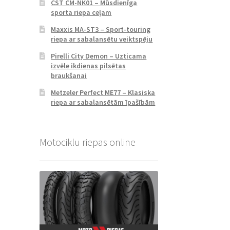
CST CM-NK01 – Mūsdienīga
sporta riepa ceļam
Maxxis MA-ST3 – Sport-touring
riepa ar sabalansētu veiktspēju
Pirelli City Demon – Uzticama
izvēle ikdienas pilsētas
braukšanai
Metzeler Perfect ME77 – Klasiska
riepa ar sabalansētām īpašībām
Motociklu riepas online