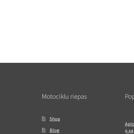
Motociklu riepas
Pop
Shop
Aplo
Blog
9,6