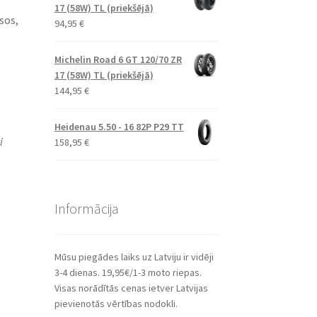
17 (58W) TL (priekšējā)
sos,
94,95
€
Michelin Road 6 GT 120/70 ZR
17 (58W) TL (priekšējā)
144,95
€
Heidenau 5.50 - 16 82P P29 TT
i
158,95
€
Informācija
Mūsu piegādes laiks uz Latviju ir vidēji
3-4 dienas. 19,95€/1-3 moto riepas.
Visas norādītās cenas ietver Latvijas
pievienotās vērtības nodokli.