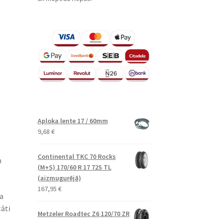
Aploka lente 17 / 60mm
9,68
€
Continental TKC 70 Rocks
n
(M+S) 170/60 R 17 72S TL
(aizmugurējā)
167,95
€
a
tāti
Metzeler Roadtec Z6 120/70 ZR