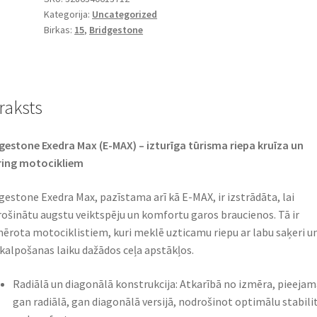
Kategorija:
Uncategorized
15
Birkas:
15
,
Bridgestone
66S
TT
(aizmugurējā)
daudzums
raksts
gestone Exedra Max (E-MAX) – izturīga tūrisma riepa kruīza un
ing motocikliem​
gestone Exedra Max, pazīstama arī kā E-MAX, ir izstrādāta, lai
ošinātu augstu veiktspēju un komfortu garos braucienos. Tā ir
ērota motociklistiem, kuri meklē uzticamu riepu ar labu saķeri u
 kalpošanas laiku dažādos ceļa apstākļos.​
Radiālā un diagonālā konstrukcija: Atkarībā no izmēra, pieejam
gan radiālā, gan diagonālā versijā, nodrošinot optimālu stabili