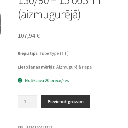
(aizmugurējā)
107,94
€
Riepu tips:
Tube type (TT)
Lietošanas mērķis:
Aizmugurējā riepa
Noliktavā 20 prece/-es
Bridgestone
Pievienot grozam
E-
MAX
130/90
-
SKU:
3286340613712