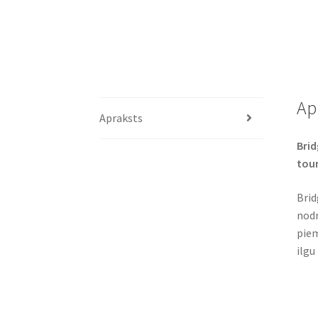
Ap
Apraksts
Brid
tour
Brid
nodr
piem
ilgu