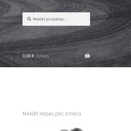
Meklēt:
Meklēt
0,00
€
0 items
Meklēt riepas pēc izmēra