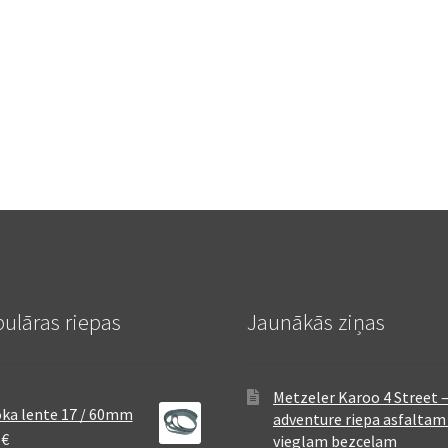
ulāras riepas
Jaunākās ziņas
Metzeler Karoo 4 Street 
ka lente 17 / 60mm
adventure riepa asfaltam
8
€
vieglam bezceļam