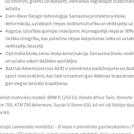
uz smiltīm, grants un dubļiem, vienlaikus saglabājot stabilitāti
asfalta.​
Even-Wear Design tehnoloģija: Samazina protektora bloku
deformāciju, uzlabojot riepas nodilumizturību un veiktspēju uz c
Augstas izturības gumijas maisījums: Aizmugurējā riepa ar 30%
lielāku stingrību, kas palielina riepas kalpošanas laiku un uzlab
veiktspēju bezceļā.​
Optimāla bloku sienu leņķa konstrukcija: Samazina bloku nodi
un uzlabo saķeri dažādos apstākļos.​
Battlax Adventurecross AX41 ir piemērota piedzīvojumu un dua
sport motocikliem, kas tiek izmantoti gan ikdienas braucienie
gan vieglai bezceļu braukšanai.
ēroti motociklu modeļi: BMW R 1250 GS, Honda Africa Twin, Yamaha
re 700, KTM 790 Adventure, Suzuki V-Strom 650, kā arī citi līdzīga tip
ikli.​
ersija (universāla montāža) – šī riepa ir piemērota gan bezkameru (T
kameru (TT) lietošanai, ja tiek izmantots atbilstošs disks un kamera.