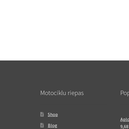
Motociklu riepas
Pop
Shop
Aplo
Blog
9,6