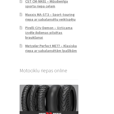
CST CM-NK01 – Mūsdienīga
sporta riepa ceļam
Maxxis MA-ST3 – Sport-touring
riepa ar sabalansētu veiktspēju
Pirelli City Demon – Uzticama
izvēle ikdienas pilsētas
braukšanai
Metzeler Perfect ME77 – Klasiska
riepa ar sabalansētām īpašībām
Motociklu riepas online