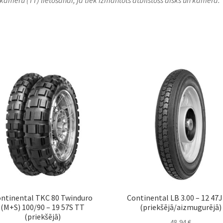
ntinental TKC 80 Twinduro
Continental LB 3.00 – 12 47
(M+S) 100/90 – 19 57S TT
(priekšējā/aizmugurējā)
(priekšējā)
48,94
€