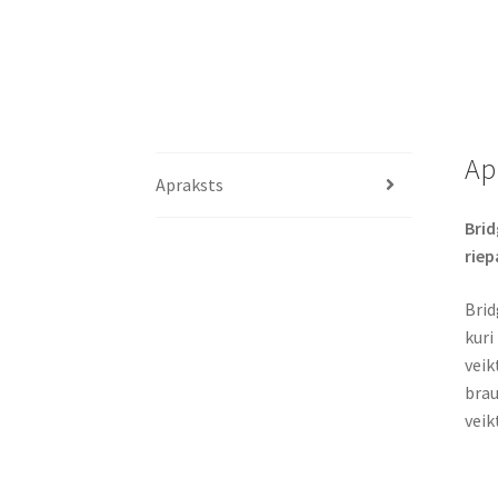
Ap
Apraksts
Brid
riep
Brid
kuri
veik
brau
veik