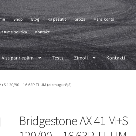
me
Shop
Blog
Kā pasūtīt
Grozs
Mans konts
vātuma politika
Kontakti
Viss par riepām
Tests
Zīmoli
Kontakti
+S 120/90 – 16 63P TL UM (aizmugurējā)
Bridgestone AX 41 M+S
120/90 – 16 63P TL UM