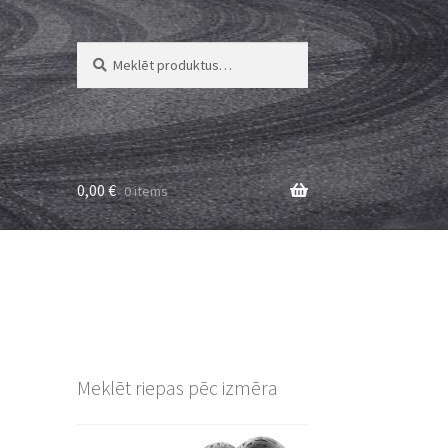
Meklēt:
Meklēt
0,00
€
0 items
Meklēt riepas pēc izmēra