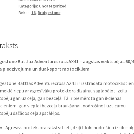
Kategorija:
Uncategorized
-
Birkas:
16
,
Bridgestone
16
63P
TL
UM
raksts
(aizmugurējā)
daudzums
gestone Battlax Adventurecross AX41 – augstas veiktspējas 60/
a piedzīvojumu un dual-sport motocikliem​
gestone Battlax Adventurecross AX41 ir izstrādāta motociklistie
 meklē riepu ar agresīvāku protektora dizainu, saglabājot izcilu
tspēju gan uz ceļa, gan bezceļā. Tā ir piemērota gan ikdienas
cieniem, gan vieglai bezceļu braukšanai, nodrošinot uzticamu
tspēju dažādos ceļa apstākļos.​
Agresīvs protektora raksts: Lieli, dziļi bloki nodrošina izcilu saķ