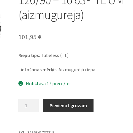
(aizmugurējā)
101,95
€
Riepu tips:
Tubeless (TL)
Lietošanas mērķis:
Aizmugurējā riepa
Noliktavā 17 prece/-es
Bridgestone
Pievienot grozam
AX
41
M+S
120/90
SKU:
3286341737219