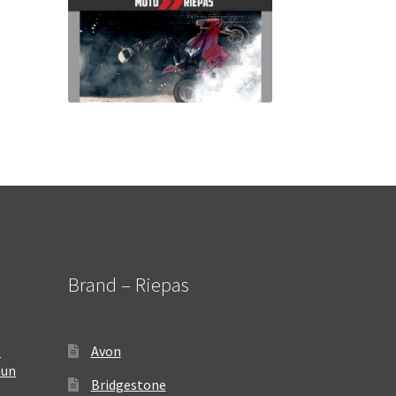
Brand – Riepas
–
Avon
 un
Bridgestone