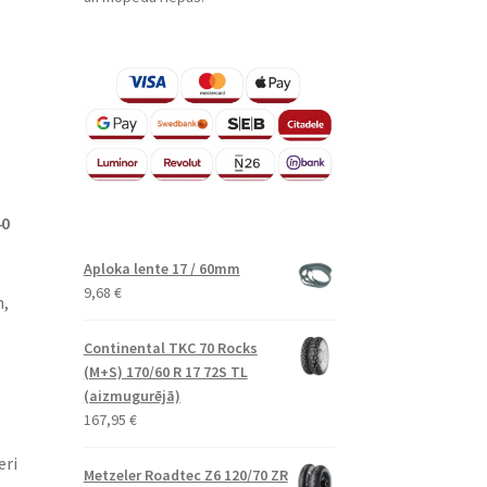
40
Aploka lente 17 / 60mm
9,68
€
m,
Continental TKC 70 Rocks
(M+S) 170/60 R 17 72S TL
(aizmugurējā)
167,95
€
eri
Metzeler Roadtec Z6 120/70 ZR