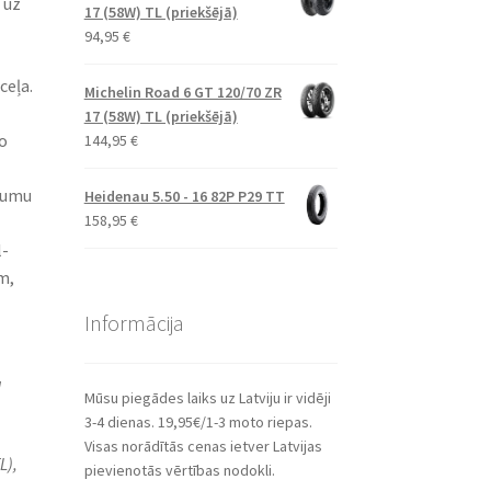
 uz
17 (58W) TL (priekšējā)
94,95
€
eļa.​
Michelin Road 6 GT 120/70 ZR
17 (58W) TL (priekšējā)
o
144,95
€
lumu
Heidenau 5.50 - 16 82P P29 TT
158,95
€
l-
m,
Informācija
a
Mūsu piegādes laiks uz Latviju ir vidēji
3-4 dienas. 19,95€/1-3 moto riepas.
Visas norādītās cenas ietver Latvijas
L),
pievienotās vērtības nodokli.