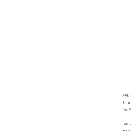
Piem
Tene
motoc
UM v
gan 