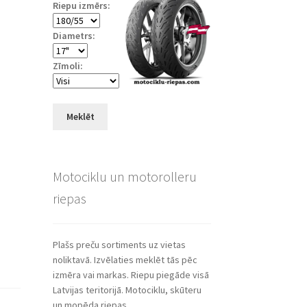
Riepu izmērs:
Diametrs:
Zīmoli:
Meklēt
Motociklu un motorolleru
riepas
Plašs preču sortiments uz vietas
noliktavā. Izvēlaties meklēt tās pēc
izmēra vai markas. Riepu piegāde visā
Latvijas teritorijā. Motociklu, skūteru
un mopēda riepas.