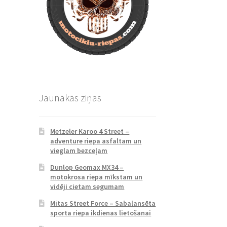
Jaunākās ziņas
Metzeler Karoo 4 Street –
adventure riepa asfaltam un
vieglam bezceļam
Dunlop Geomax MX34 –
motokrosa riepa mīkstam un
vidēji cietam segumam
Mitas Street Force – Sabalansēta
sporta riepa ikdienas lietošanai