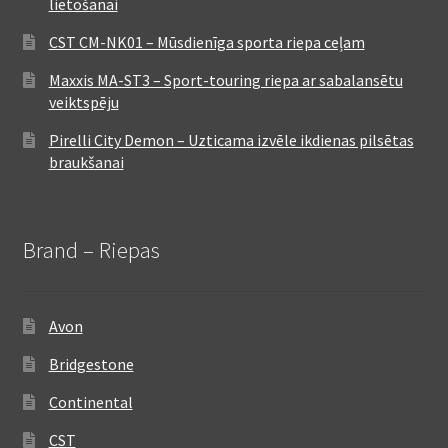
lietošanai
CST CM-NK01 – Mūsdienīga sporta riepa ceļam
Maxxis MA-ST3 – Sport-touring riepa ar sabalansētu
veiktspēju
Pirelli City Demon – Uzticama izvēle ikdienas pilsētas
braukšanai
Brand – Riepas
Avon
Bridgestone
Continental
CST