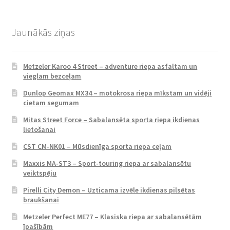
Jaunākās ziņas
Metzeler Karoo 4 Street – adventure riepa asfaltam un
vieglam bezceļam
Dunlop Geomax MX34 – motokrosa riepa mīkstam un vidēji
cietam segumam
Mitas Street Force – Sabalansēta sporta riepa ikdienas
lietošanai
CST CM-NK01 – Mūsdienīga sporta riepa ceļam
Maxxis MA-ST3 – Sport-touring riepa ar sabalansētu
veiktspēju
Pirelli City Demon – Uzticama izvēle ikdienas pilsētas
braukšanai
Metzeler Perfect ME77 – Klasiska riepa ar sabalansētām
īpašībām