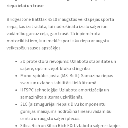
riepa ielai un trasei​
Bridgestone Battlax RS10 ir augstas veiktspējas sporta
riepa, kas izstrādāta, lai nodrošinātu izcilu saķeri un
vadāmību gan uz ceļa, gan trasē. Tā ir piemērota
motociklistiem, kuri meklē sportisku riepu ar augstu
veiktspēju sausos apstākļos.​
3D protektora rievojums: Uzlabota stabilitāte un
saķere, optimizējot bloku stingrību.​
Mono-spirāles josta (MS-Belt): Samazina riepas
svaru un uzlabo stabilitāti lielā ātrumā.​
HTSPC tehnoloģija: Uzlabota amortizācija un
samazināta siltuma uzkrāšanās.​
3LC (aizmugurējai riepai): Divu komponentu
gumijas maisījums nodrošina lineāru vadāmību
centrā un augstu saķeri plecos.​
Silica Rich un Silica Rich EX: Uzlabota saķere slapjos