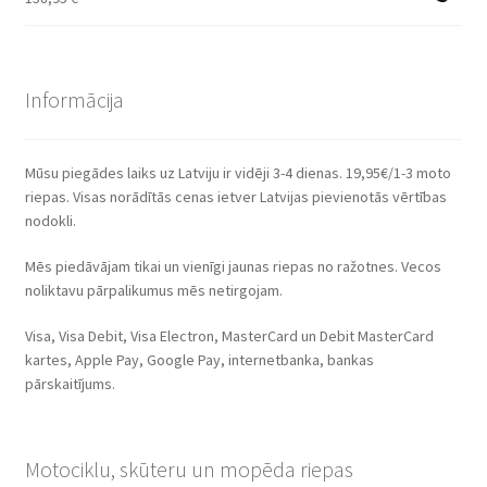
Informācija
Mūsu piegādes laiks uz Latviju ir vidēji 3-4 dienas. 19,95€/1-3 moto
riepas. Visas norādītās cenas ietver Latvijas pievienotās vērtības
nodokli.
Mēs piedāvājam tikai un vienīgi jaunas riepas no ražotnes. Vecos
noliktavu pārpalikumus mēs netirgojam.
Visa, Visa Debit, Visa Electron, MasterCard un Debit MasterCard
kartes, Apple Pay, Google Pay, internetbanka, bankas
pārskaitījums.
Motociklu, skūteru un mopēda riepas