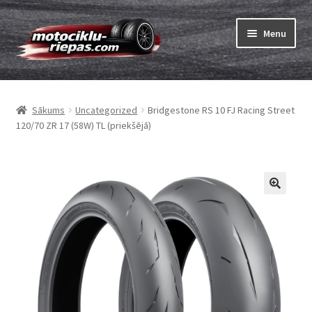
Skip
Skip
Menu
to
to
navigation
content
Expand
Riepas
child
Sākums
Uncategorized
Bridgestone RS 10 FJ Racing Street
menu
Expand
Kameras
120/70 ZR 17 (58W) TL (priekšējā)
child
menu
Pasūtīt
Expand
Viss par riepām
child
menu
Tests
Expand
Zīmoli
child
menu
Kontakti