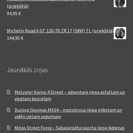
(priekšējā)
94,95
€
Michelin Road 6 GT 120/70 ZR 17 (58W) TL (priekšējā)
144,95
€
Jaunākās ziņas
Metzeler Karoo 4 Street – adventure riepa asfaltam un
vieglam bezceļam
Dunlop Geomax MX34 – motokrosa riepa mīkstam un
vidēji cietam segumam
Mitas Street Force – Sabalansēta sporta riepa ikdienas