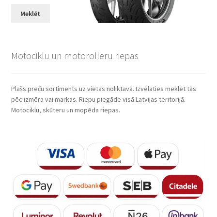
Meklēt
Motociklu un motorolleru riepas
Plašs preču sortiments uz vietas noliktavā. Izvēlaties meklēt tās
pēc izmēra vai markas. Riepu piegāde visā Latvijas teritorijā.
Motociklu, skūteru un mopēda riepas.