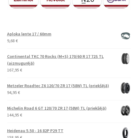
Aploka lente 17 / 60mm
9,68
€
Continental TKC 70 Rocks (M+S) 170/60 R 17 72S TL
(aizmugurējā)
167,95
€
Metzeler Roadtec Z6 120/70 ZR 17 (58W) TL (priekšējā)
94,95
€
Michelin Road 6 GT 120/70 ZR 17 (58W) TL (priekšējā)
144,95
€
Heidenau 5.50 - 16 82P P29 TT
158,95
€