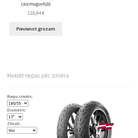
(aizmugurējā)
110,94
€
Pievienot grozam
Meklēt riepas pēc izmēra
Riepu izmērs:
Diametrs:
Zīmoli: