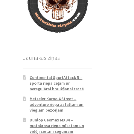
Jaunākās ziņas
Continental SportAttack 5 –
sporta riepa ceļam un
neregulārai braukšanai trasē
Metzeler Karoo 4 Street –
adventure riepa asfaltam un
vieglam bezceļam
Dunlop Geomax MX34 –
motokrosa riepa mīkstam un
vidēji cietam segumam