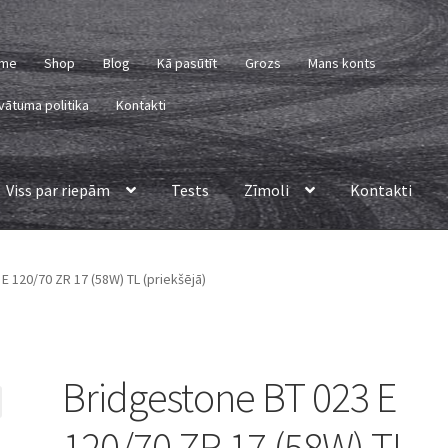
me
Shop
Blog
Kā pasūtīt
Grozs
Mans konts
vātuma politika
Kontakti
Viss par riepām
Tests
Zīmoli
Kontakti
E 120/70 ZR 17 (58W) TL (priekšējā)
Bridgestone BT 023 E
120/70 ZR 17 (58W) TL