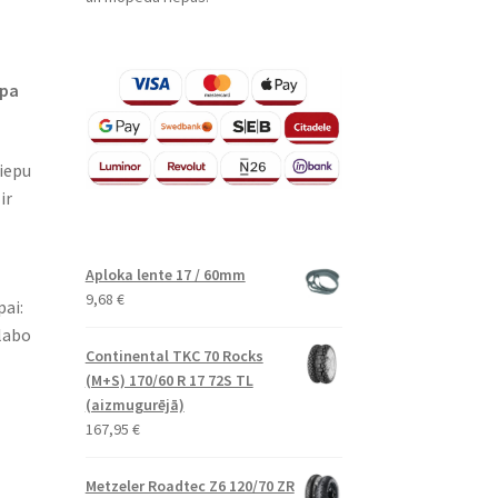
epa
iepu
ir
Aploka lente 17 / 60mm
9,68
€
pai:
labo
Continental TKC 70 Rocks
(M+S) 170/60 R 17 72S TL
(aizmugurējā)
167,95
€
Metzeler Roadtec Z6 120/70 ZR