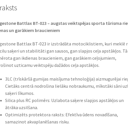
raksts
gestone Battlax BT-023 – augstas veiktspējas sporta tūrisma ri
enas un garākiem braucieniem​
gestone Battlax BT-023 ir izstrādāta motociklistiem, kuri meklē r
zcilu saķeri un stabilitāti gan sausos, gan slapjos ceļa apstākļos. Tā 
ērota gan ikdienas braucieniem, gan garākiem ceļojumiem,
ošinot uzticamu veiktspēju dažādos ceļa apstākļos.​
3LC (trīskāršā gumijas maisījuma tehnoloģija) aizmugurējai rie
Cietāks centrā nodrošina lielāku nobraukumu, mīkstāki sāni uz
saķeri līkumos.​
Silica plus RC polimērs: Uzlabota saķere slapjos apstākļos un
ātrāka uzsilšana.​
Optimizēts protektora raksts: Efektīva ūdens novadīšana,
samazinot akvaplanēšanas risku.​