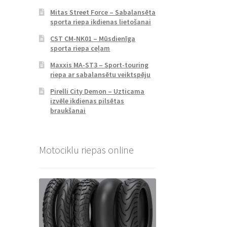
Mitas Street Force – Sabalansēta
sporta riepa ikdienas lietošanai
CST CM-NK01 – Mūsdienīga
sporta riepa ceļam
Maxxis MA-ST3 – Sport-touring
riepa ar sabalansētu veiktspēju
Pirelli City Demon – Uzticama
izvēle ikdienas pilsētas
braukšanai
Motociklu riepas online