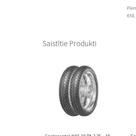
Piem
650,
Saistītie Produkti
Continental KKS 10 Rf. 2.25 – 19
Co