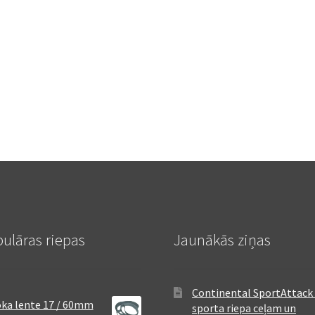
ulāras riepas
Jaunākās ziņas
Continental SportAttack 
ka lente 17 / 60mm
sporta riepa ceļam un