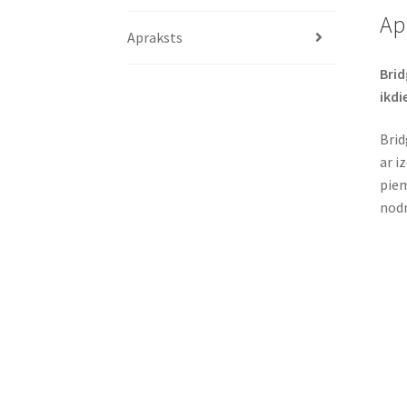
Ap
Apraksts
Brid
ikdi
Brid
ar i
piem
nodr