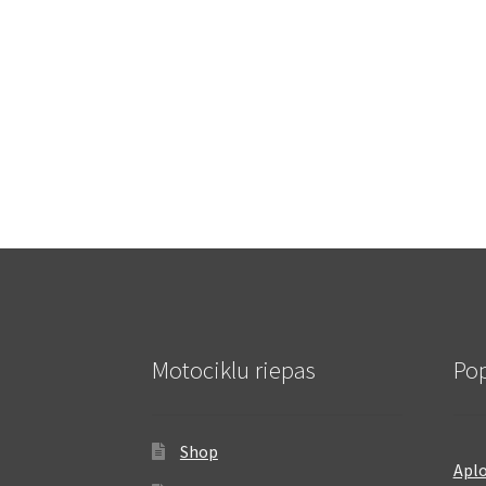
Motociklu riepas
Pop
Shop
Aplo