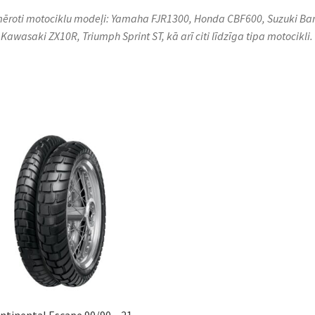
ēroti motociklu modeļi: Yamaha FJR1300, Honda CBF600, Suzuki Ba
 Kawasaki ZX10R, Triumph Sprint ST, kā arī citi līdzīga tipa motocikli.
ntinental Escape 90/90 – 21