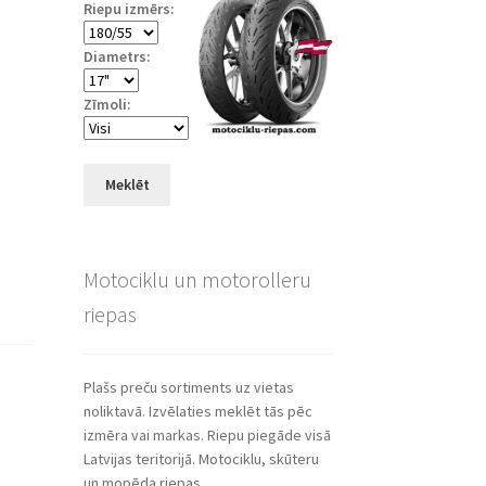
Riepu izmērs:
Diametrs:
Zīmoli:
Meklēt
Motociklu un motorolleru
riepas
Plašs preču sortiments uz vietas
noliktavā. Izvēlaties meklēt tās pēc
izmēra vai markas. Riepu piegāde visā
Latvijas teritorijā. Motociklu, skūteru
un mopēda riepas.