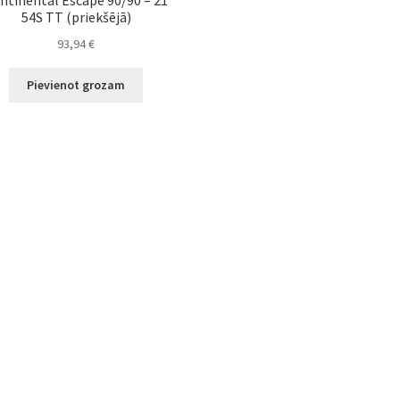
54S TT (priekšējā)
93,94
€
Pievienot grozam