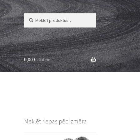
Meklēt:
Meklēt
0,00
€
0 items
Meklēt riepas pēc izmēra