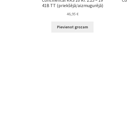
41B TT (priekšējā/aizmugurējā)
46,95
€
Pievienot grozam