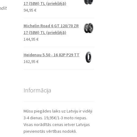
17 (58W) TL (priekšējā)
ndit
94,95
€
Michelin Road 6 GT 120/70 ZR
17 (58W) TL (priekšējā)
144,95
€
Heidenau 5.50 - 16 82P P29 TT
162,95
€
Informācija
Mūsu piegādes laiks uz Latviju ir vidēji
3-4 dienas. 19,95€/1-3 moto riepas.
Visas norādītās cenas ietver Latvijas
pievienotās vērtības nodokli.