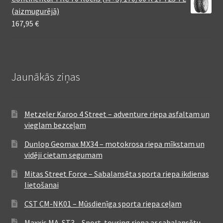
(aizmugurējā)
167,95
€
Jaunākās ziņas
Metzeler Karoo 4 Street – adventure riepa asfaltam un
vieglam bezceļam
Dunlop Geomax MX34 – motokrosa riepa mīkstam un
vidēji cietam segumam
Mitas Street Force – Sabalansēta sporta riepa ikdienas
lietošanai
CST CM-NK01 – Mūsdienīga sporta riepa ceļam
Maxxis MA-ST3 – Sport-touring riepa ar sabalansētu