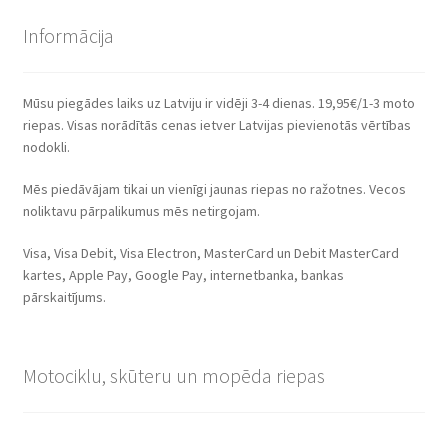
Informācija
Mūsu piegādes laiks uz Latviju ir vidēji 3-4 dienas. 19,95€/1-3 moto
riepas. Visas norādītās cenas ietver Latvijas pievienotās vērtības
nodokli.
Mēs piedāvājam tikai un vienīgi jaunas riepas no ražotnes. Vecos
noliktavu pārpalikumus mēs netirgojam.
Visa, Visa Debit, Visa Electron, MasterCard un Debit MasterCard
kartes, Apple Pay, Google Pay, internetbanka, bankas
pārskaitījums.
Motociklu, skūteru un mopēda riepas