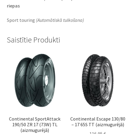
riepas
Sport touring
(Automātiskā tulkošana)
Saistītie Produkti
Continental SportAttack
Continental Escape 130/80
190/50 ZR 17 (73W) TL
– 17 65S TT (aizmugurējā)
(aizmugurējā)
116,95
€