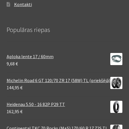
Kontakti
Populāras riepas
Aploka lente 17 / 60mm
9,68
€
Michelin Road 6 GT 120/70 ZR 17 (58W) TL (priekšējā)
144,95
€
Heidenau 5.50 - 16 82P P29 TT
162,95
€
Continental TKC 70 Rocks (M+S) 170/60 R 17 72S TL