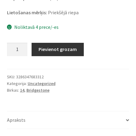
Lietošanas mērķis:
Priekšējā riepa
Noliktavā 4 prece/-es
Bridgestone
Pievienot grozam
B
03
120/70
-
SKU:
3286347683312
Kategorija:
Uncategorized
14
Birkas:
14
,
Bridgestone
55S
TL
(priekšējā)
daudzums
Apraksts