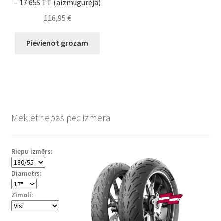
– 17 65S TT (aizmugurējā)
116,95
€
Pievienot grozam
Meklēt riepas pēc izmēra
Riepu izmērs:
Diametrs:
Zīmoli: