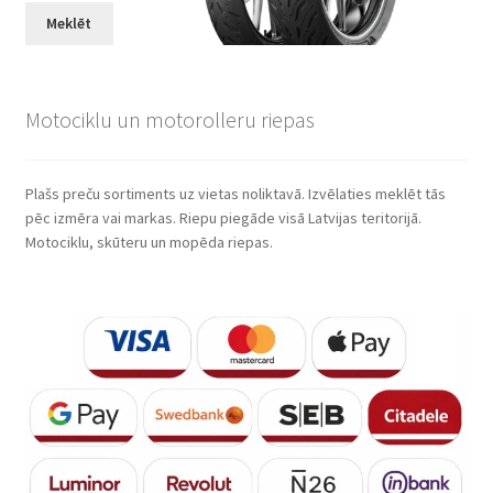
Meklēt
Motociklu un motorolleru riepas
Plašs preču sortiments uz vietas noliktavā. Izvēlaties meklēt tās
pēc izmēra vai markas. Riepu piegāde visā Latvijas teritorijā.
Motociklu, skūteru un mopēda riepas.