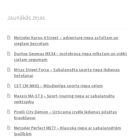
Jaunākās ziņas
Metzeler Karoo 4 Street – adventure riepa asfaltam un
vieglam bezceļam
Dunlop Geomax MX34 – motokrosa riepa mīkstam un vidēji
cietam segumam
Mitas Street Force – Sabalansēta sporta riepa ikdienas
lietošanai
CST CM-NK01 – Mūsdienīga sporta riepa ceļam
Maxxis MA-ST3 – Sport-touring riepa ar sabalansētu
veiktspēju
Pirelli City Demon – Uzticama izvēle ikdienas pilsētas
braukšanai
Metzeler Perfect ME77 – Klasiska riepa ar sabalansētām
īpašībām