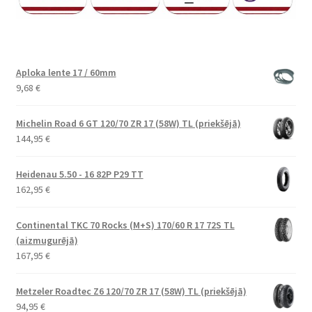
Aploka lente 17 / 60mm
9,68
€
Michelin Road 6 GT 120/70 ZR 17 (58W) TL (priekšējā)
144,95
€
Heidenau 5.50 - 16 82P P29 TT
162,95
€
Continental TKC 70 Rocks (M+S) 170/60 R 17 72S TL
(aizmugurējā)
167,95
€
Metzeler Roadtec Z6 120/70 ZR 17 (58W) TL (priekšējā)
94,95
€