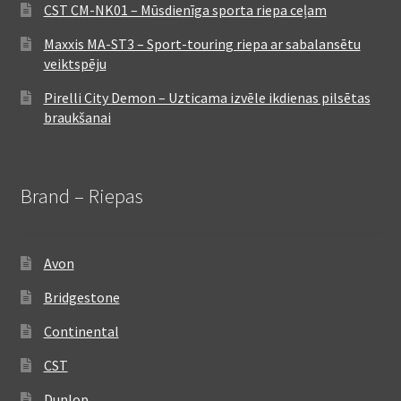
CST CM-NK01 – Mūsdienīga sporta riepa ceļam
Maxxis MA-ST3 – Sport-touring riepa ar sabalansētu
veiktspēju
Pirelli City Demon – Uzticama izvēle ikdienas pilsētas
braukšanai
Brand – Riepas
Avon
Bridgestone
Continental
CST
Dunlop