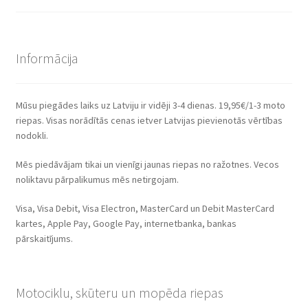
Informācija
Mūsu piegādes laiks uz Latviju ir vidēji 3-4 dienas. 19,95€/1-3 moto
riepas. Visas norādītās cenas ietver Latvijas pievienotās vērtības
nodokli.
Mēs piedāvājam tikai un vienīgi jaunas riepas no ražotnes. Vecos
noliktavu pārpalikumus mēs netirgojam.
Visa, Visa Debit, Visa Electron, MasterCard un Debit MasterCard
kartes, Apple Pay, Google Pay, internetbanka, bankas
pārskaitījums.
Motociklu, skūteru un mopēda riepas