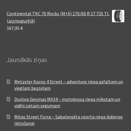
Continental TKC 70 Rocks (M+S) 170/60 R 17 72S TL
(aizmugurējā)
167,95
€
Jaunākās ziņas
Metzeler Karoo 4 Street – adventure riepa asfaltam un
vieglam bezceļam
Dunlop Geomax MX34 – motokrosa riepa mīkstam un
vidēji cietam segumam
Mitas Street Force – Sabalansēta sporta riepa ikdienas
lietošanai