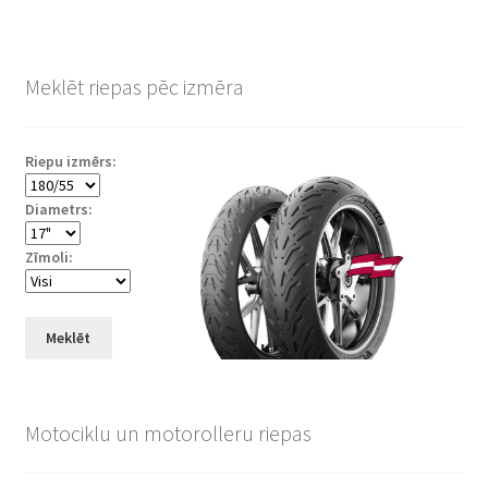
Meklēt riepas pēc izmēra
Riepu izmērs:
Diametrs:
Zīmoli:
Meklēt
Motociklu un motorolleru riepas