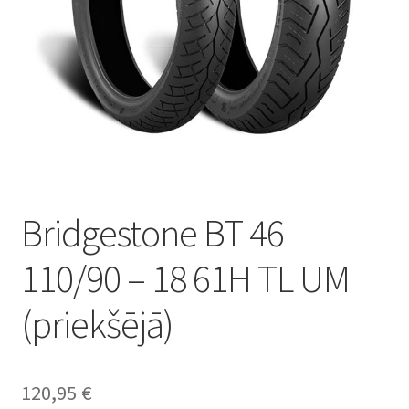
Bridgestone BT 46
110/90 – 18 61H TL UM
(priekšējā)
120,95
€