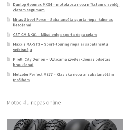
Dunlop Geomax MX34 – motokrosa riepa mīkstam un vidēji
cietam segumam
Mitas Street Force – Sabalansēta sporta riepa ikdienas
lietošanai
CST CM-NK01 – Mūsdienīga sporta riepa ceļam
Maxxis MA-ST3 – Sport-touring riepa ar sabalansētu
veiktspēju
Pirelli City Demon – Uzticama izvēle ikdienas pilsētas
braukšanai
Metzeler Perfect ME77 – Klasiska riepa ar sabalansētām
īpašībām
Motociklu riepas online