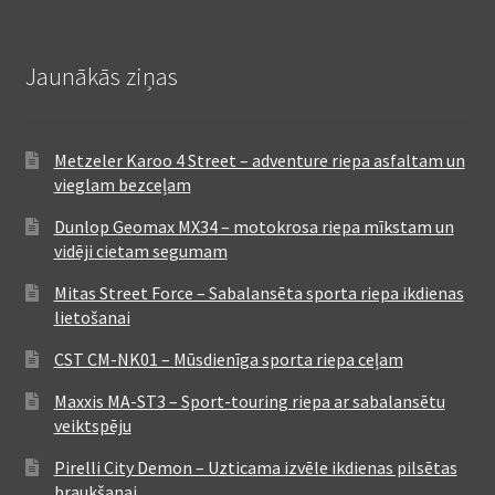
Jaunākās ziņas
Metzeler Karoo 4 Street – adventure riepa asfaltam un
vieglam bezceļam
Dunlop Geomax MX34 – motokrosa riepa mīkstam un
vidēji cietam segumam
Mitas Street Force – Sabalansēta sporta riepa ikdienas
lietošanai
CST CM-NK01 – Mūsdienīga sporta riepa ceļam
Maxxis MA-ST3 – Sport-touring riepa ar sabalansētu
veiktspēju
Pirelli City Demon – Uzticama izvēle ikdienas pilsētas
braukšanai