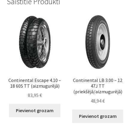
Saistītie Produkti
Continental Escape 4.10 –
Continental LB 3.00 – 12
18 60S TT (aizmugurējā)
47J TT
(priekšējā/aizmugurējā)
83,95
€
48,94
€
Pievienot grozam
Pievienot grozam