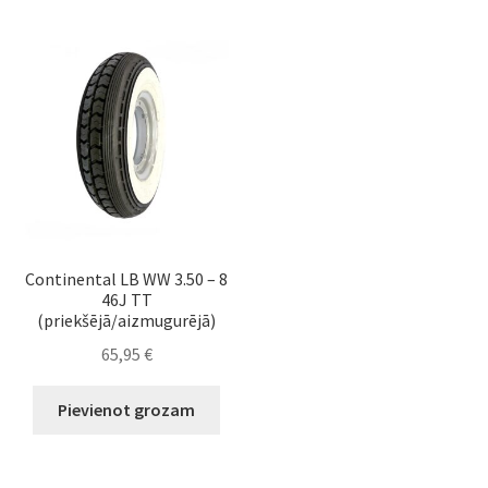
Continental LB WW 3.50 – 8
46J TT
(priekšējā/aizmugurējā)
65,95
€
Pievienot grozam