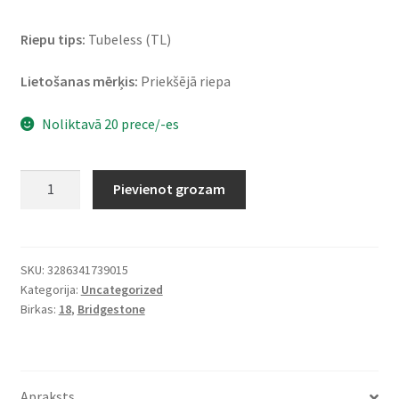
Riepu tips:
Tubeless (TL)
Lietošanas mērķis:
Priekšējā riepa
Noliktavā 20 prece/-es
Bridgestone
Pievienot grozam
BT
46
110/90
-
SKU:
3286341739015
Kategorija:
Uncategorized
18
Birkas:
18
,
Bridgestone
61H
TL
UM
(priekšējā)
Apraksts