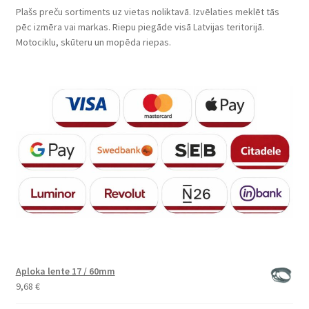
Plašs preču sortiments uz vietas noliktavā. Izvēlaties meklēt tās
pēc izmēra vai markas. Riepu piegāde visā Latvijas teritorijā.
Motociklu, skūteru un mopēda riepas.
Aploka lente 17 / 60mm
9,68
€