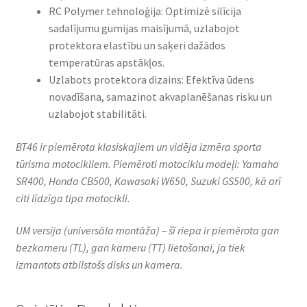
RC Polymer tehnoloģija: Optimizē silīcija
sadalījumu gumijas maisījumā, uzlabojot
protektora elastību un saķeri dažādos
temperatūras apstākļos.​
Uzlabots protektora dizains: Efektīva ūdens
novadīšana, samazinot akvaplanēšanas risku un
uzlabojot stabilitāti.​
BT46 ir piemērota klasiskajiem un vidēja izmēra sporta
tūrisma motocikliem.​ Piemēroti motociklu modeļi: Yamaha
SR400, Honda CB500, Kawasaki W650, Suzuki GS500, kā arī
citi līdzīga tipa motocikli.
UM versija (universāla montāža) – šī riepa ir piemērota gan
bezkameru (TL), gan kameru (TT) lietošanai, ja tiek
izmantots atbilstošs disks un kamera.