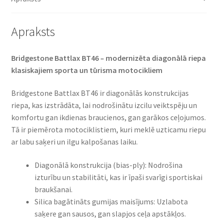
daudzums
Apraksts
Bridgestone Battlax BT46 – modernizēta diagonālā riepa
klasiskajiem sporta un tūrisma motocikliem​
Bridgestone Battlax BT46 ir diagonālās konstrukcijas
riepa, kas izstrādāta, lai nodrošinātu izcilu veiktspēju un
komfortu gan ikdienas braucienos, gan garākos ceļojumos.
Tā ir piemērota motociklistiem, kuri meklē uzticamu riepu
ar labu saķeri un ilgu kalpošanas laiku.​
Diagonālā konstrukcija (bias-ply): Nodrošina
izturību un stabilitāti, kas ir īpaši svarīgi sportiskai
braukšanai.
Silica bagātināts gumijas maisījums: Uzlabota
saķere gan sausos, gan slapjos ceļa apstākļos.​