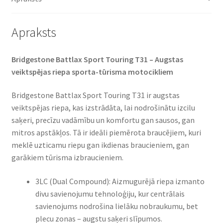
Apraksts
Bridgestone Battlax Sport Touring T31 – Augstas
veiktspējas riepa sporta-tūrisma motocikliem​
Bridgestone Battlax Sport Touring T31 ir augstas
veiktspējas riepa, kas izstrādāta, lai nodrošinātu izcilu
saķeri, precīzu vadāmību un komfortu gan sausos, gan
mitros apstākļos. Tā ir ideāli piemērota braucējiem, kuri
meklē uzticamu riepu gan ikdienas braucieniem, gan
garākiem tūrisma izbraucieniem.​
3LC (Dual Compound): Aizmugurējā riepa izmanto
divu savienojumu tehnoloģiju, kur centrālais
savienojums nodrošina lielāku nobraukumu, bet
plecu zonas – augstu saķeri slīpumos.​