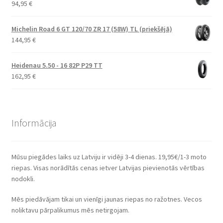
94,95
€
Michelin Road 6 GT 120/70 ZR 17 (58W) TL (priekšējā)
144,95
€
Heidenau 5.50 - 16 82P P29 TT
162,95
€
Informācija
Mūsu piegādes laiks uz Latviju ir vidēji 3-4 dienas. 19,95€/1-3 moto
riepas. Visas norādītās cenas ietver Latvijas pievienotās vērtības
nodokli.
Mēs piedāvājam tikai un vienīgi jaunas riepas no ražotnes. Vecos
noliktavu pārpalikumus mēs netirgojam.