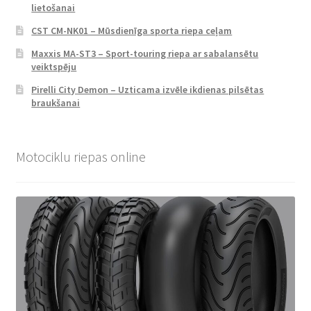
lietošanai
CST CM-NK01 – Mūsdienīga sporta riepa ceļam
Maxxis MA-ST3 – Sport-touring riepa ar sabalansētu
veiktspēju
Pirelli City Demon – Uzticama izvēle ikdienas pilsētas
braukšanai
Motociklu riepas online