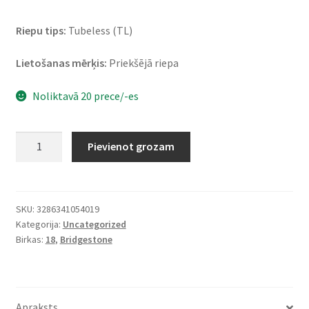
Riepu tips:
Tubeless (TL)
Lietošanas mērķis:
Priekšējā riepa
Noliktavā 20 prece/-es
Bridgestone
Pievienot grozam
T
31
110/80
ZR
SKU:
3286341054019
Kategorija:
Uncategorized
18
Birkas:
18
,
Bridgestone
(58W)
TL
(priekšējā)
daudzums
Apraksts