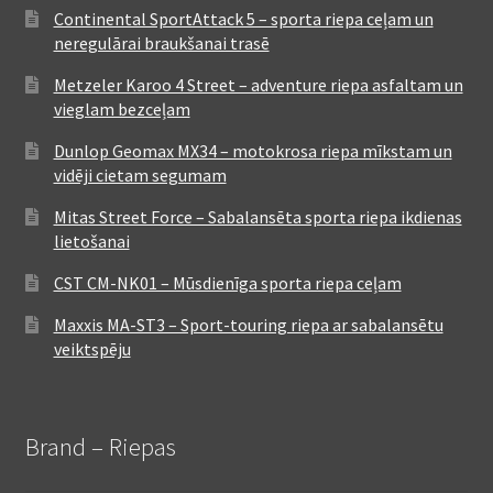
Continental SportAttack 5 – sporta riepa ceļam un
neregulārai braukšanai trasē
Metzeler Karoo 4 Street – adventure riepa asfaltam un
vieglam bezceļam
Dunlop Geomax MX34 – motokrosa riepa mīkstam un
vidēji cietam segumam
Mitas Street Force – Sabalansēta sporta riepa ikdienas
lietošanai
CST CM-NK01 – Mūsdienīga sporta riepa ceļam
Maxxis MA-ST3 – Sport-touring riepa ar sabalansētu
veiktspēju
Brand – Riepas