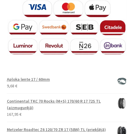
Aploka lente 17 / 60mm
9,68
€
Continental TKC 70 Rocks (M+S) 170/60 R 17 72S TL
(aizmugurējā)
167,95
€
Metzeler Roadtec Z6 120/70 ZR 17 (58W) TL (priekšējā)