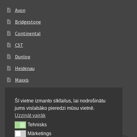
Avon
Bridgestone
Continental
CST
Dunlop
Heidenau
Maxxis
Metzeler
Šī vietne izmanto sīkfailus, lai nodrošinātu
Michelin
jums vislabāko pieredzi mūsu vietnē.
Mitas
Uzzināt vairāk
Tehnisks
Tehnisks
Pirelli
Mārketings
Mārketings