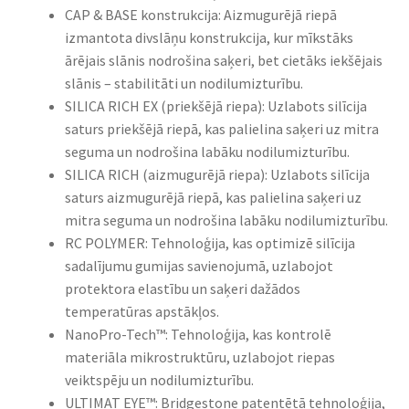
CAP & BASE konstrukcija: Aizmugurējā riepā
izmantota divslāņu konstrukcija, kur mīkstāks
ārējais slānis nodrošina saķeri, bet cietāks iekšējais
slānis – stabilitāti un nodilumizturību.​
SILICA RICH EX (priekšējā riepa): Uzlabots silīcija
saturs priekšējā riepā, kas palielina saķeri uz mitra
seguma un nodrošina labāku nodilumizturību.​
SILICA RICH (aizmugurējā riepa): Uzlabots silīcija
saturs aizmugurējā riepā, kas palielina saķeri uz
mitra seguma un nodrošina labāku nodilumizturību.​
RC POLYMER: Tehnoloģija, kas optimizē silīcija
sadalījumu gumijas savienojumā, uzlabojot
protektora elastību un saķeri dažādos
temperatūras apstākļos.​
NanoPro-Tech™: Tehnoloģija, kas kontrolē
materiāla mikrostruktūru, uzlabojot riepas
veiktspēju un nodilumizturību.​
ULTIMAT EYE™: Bridgestone patentētā tehnoloģija,