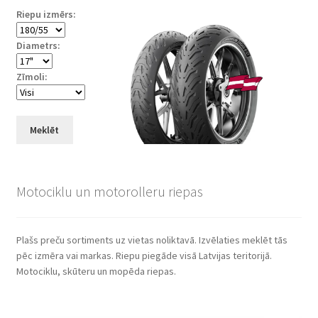
Riepu izmērs:
Diametrs:
Zīmoli:
Meklēt
Motociklu un motorolleru riepas
Plašs preču sortiments uz vietas noliktavā. Izvēlaties meklēt tās
pēc izmēra vai markas. Riepu piegāde visā Latvijas teritorijā.
Motociklu, skūteru un mopēda riepas.