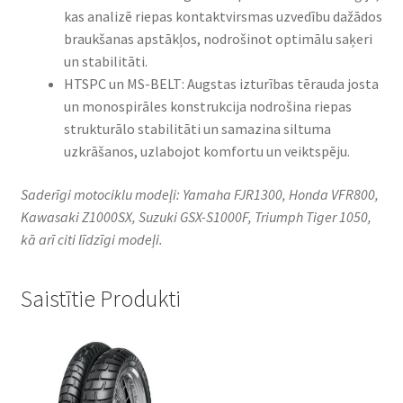
kas analizē riepas kontaktvirsmas uzvedību dažādos
braukšanas apstākļos, nodrošinot optimālu saķeri
un stabilitāti.​
HTSPC un MS-BELT: Augstas izturības tērauda josta
un monospirāles konstrukcija nodrošina riepas
strukturālo stabilitāti un samazina siltuma
uzkrāšanos, uzlabojot komfortu un veiktspēju.​
Saderīgi motociklu modeļi: Yamaha FJR1300, Honda VFR800,
Kawasaki Z1000SX, Suzuki GSX-S1000F, Triumph Tiger 1050,
kā arī citi līdzīgi modeļi.
Saistītie Produkti