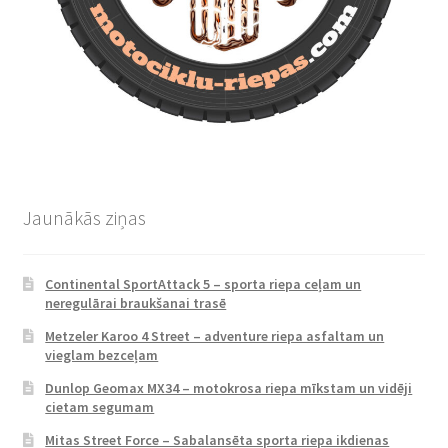
Jaunākās ziņas
Continental SportAttack 5 – sporta riepa ceļam un
neregulārai braukšanai trasē
Metzeler Karoo 4 Street – adventure riepa asfaltam un
vieglam bezceļam
Dunlop Geomax MX34 – motokrosa riepa mīkstam un vidēji
cietam segumam
Mitas Street Force – Sabalansēta sporta riepa ikdienas