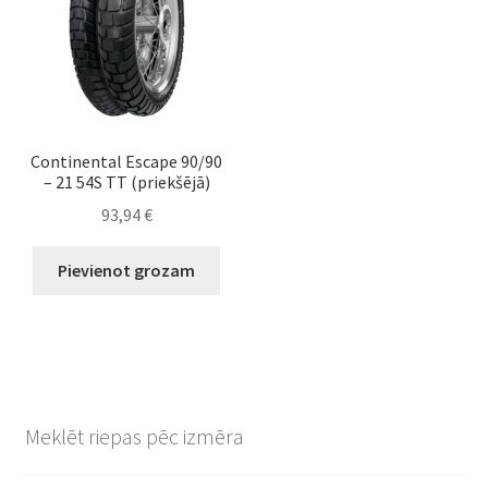
Continental Escape 90/90
– 21 54S TT (priekšējā)
93,94
€
Pievienot grozam
Meklēt riepas pēc izmēra