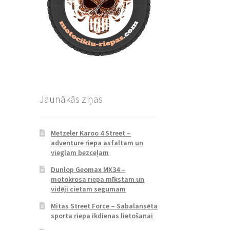
Jaunākās ziņas
Metzeler Karoo 4 Street –
adventure riepa asfaltam un
vieglam bezceļam
Dunlop Geomax MX34 –
motokrosa riepa mīkstam un
vidēji cietam segumam
Mitas Street Force – Sabalansēta
sporta riepa ikdienas lietošanai