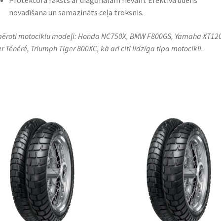
Protektora raksts ar diagonālām rievām: Efektīva ūdens
novadīšana un samazināts ceļa troksnis.​
ēroti motociklu modeļi: Honda NC750X, BMW F800GS, Yamaha XT12
r Ténéré, Triumph Tiger 800XC, kā arī citi līdzīga tipa motocikli.​