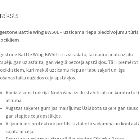
raksts
gestone Battle Wing BW501 – uzticama riepa piedzīvojumu tūri
cikliem​
gestone Battle Wing BW501 ir izstrādāta, lai nodrošinātu izcilu
tspēju gan uz asfalta, gan vieglā bezceļa apstākļos. Tā ir piemērot
ciklistiem, kuri meklē uzticamu riepu ar labu saķeri un ilgu
ošanas laiku dažādos ceļa apstākļos.​
Radiālā konstrukcija: Nodrošina izcilu stabilitāti un komfortu l
ātrumā.​
Augstas saķeres gumijas maisījums: Uzlabota saķere gan sauso
gan slapjos ceļa apstākļos.​
Atjaunināts protektora profils: Uzlabota vadāmība un kontakt
sajūta ar ceļu.​