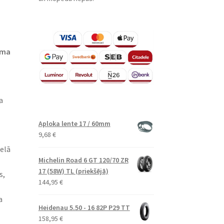
sma
a
Aploka lente 17 / 60mm
9,68
€
ielā
Michelin Road 6 GT 120/70 ZR
17 (58W) TL (priekšējā)
s,
144,95
€
a
Heidenau 5.50 - 16 82P P29 TT
158,95
€