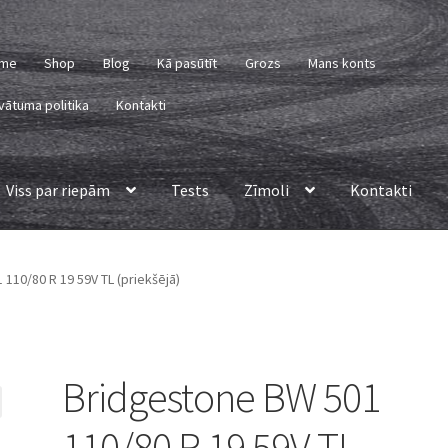
me
Shop
Blog
Kā pasūtīt
Grozs
Mans konts
vātuma politika
Kontakti
Viss par riepām
Tests
Zīmoli
Kontakti
110/80 R 19 59V TL (priekšējā)
Bridgestone BW 501
110/80 R 19 59V TL