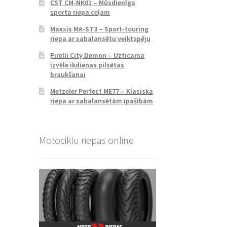
CST CM-NK01 – Mūsdienīga
sporta riepa ceļam
Maxxis MA-ST3 – Sport-touring
riepa ar sabalansētu veiktspēju
Pirelli City Demon – Uzticama
izvēle ikdienas pilsētas
braukšanai
Metzeler Perfect ME77 – Klasiska
riepa ar sabalansētām īpašībām
Motociklu riepas online