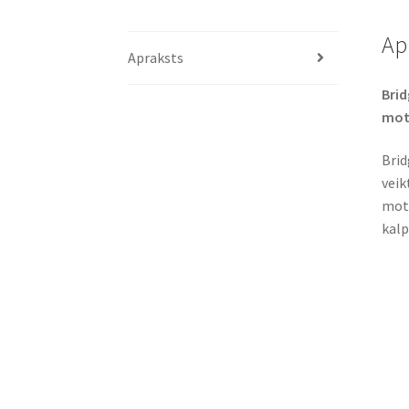
Ap
Apraksts
Brid
moto
Brid
veik
moto
kalp