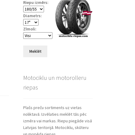
Riepu izmērs:
Diametrs:
Zīmoli:
Meklēt
Motociklu un motorolleru
riepas
Plašs preču sortiments uz vietas
noliktavā. Izvēlaties meklēt tās pēc
izmēra vai markas. Riepu piegāde visā
Latvijas teritorijā. Motociklu, skūteru
un mopēda riepas.