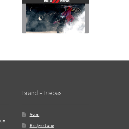
Brand – Riepas
–
Avon
 un
Bridgestone