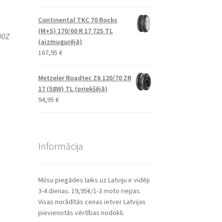
Continental TKC 70 Rocks
(M+S) 170/60 R 17 72S TL
00Z
(aizmugurējā)
167,95
€
Metzeler Roadtec Z6 120/70 ZR
17 (58W) TL (priekšējā)
94,95
€
Informācija
Mūsu piegādes laiks uz Latviju ir vidēji
3-4 dienas. 19,95€/1-3 moto riepas.
Visas norādītās cenas ietver Latvijas
pievienotās vērtības nodokli.