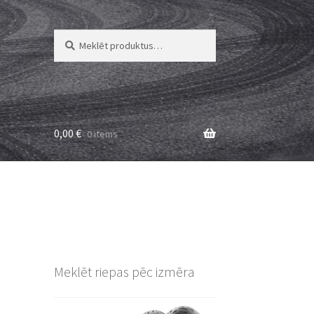
Meklēt:
Meklēt
0,00
€
0 items
Meklēt riepas pēc izmēra