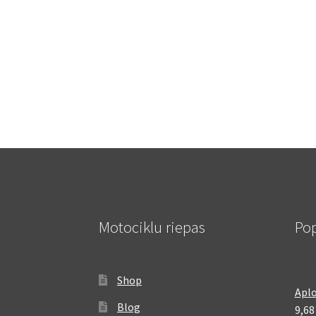
Motociklu riepas
Pop
Shop
Aplo
Blog
9,6