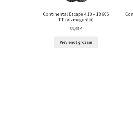
Continental Escape 4.10 – 18 60S
Con
TT (aizmugurējā)
83,95
€
Pievienot grozam