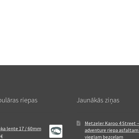
ulāras riepas
Jaunākās ziņas
Metzeler Karoo 4 Street 
ka lente 17 / 60mm
adventure riepa asfaltam
8
€
vieglam bezceļam