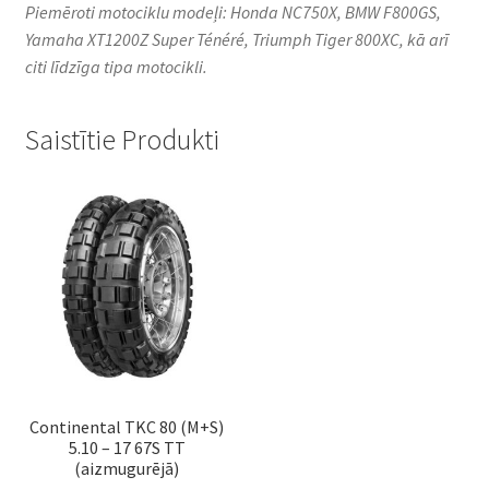
Piemēroti motociklu modeļi: Honda NC750X, BMW F800GS,
Yamaha XT1200Z Super Ténéré, Triumph Tiger 800XC, kā arī
citi līdzīga tipa motocikli.​
Saistītie Produkti
Continental TKC 80 (M+S)
5.10 – 17 67S TT
(aizmugurējā)