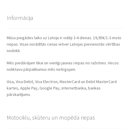
Informācija
Mūsu piegādes laiks uz Latviju ir vidēji 3-4 dienas. 19,95€/1-3 moto
riepas. Visas norādītās cenas ietver Latvijas pievienotās vērtības
nodokli.
Mēs piedāvājam tikai un vienīgi jaunas riepas no ražotnes. Vecos
noliktavu pārpalikumus mēs netirgojam.
Visa, Visa Debit, Visa Electron, MasterCard un Debit MasterCard
kartes, Apple Pay, Google Pay, internetbanka, bankas
pārskaitījums.
Motociklu, skūteru un mopēda riepas