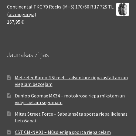
Continental TKC 70 Rocks (M+S) 170/60 R 17 72S TL
(aizmugurējā)
167,95
€
Jaunākās ziņas
Metzeler Karoo 4 Street – adventure riepa asfaltam un
vieglam bezceļam
Dunlop Geomax MX34 – motokrosa riepa mīkstam un
vidēji cietam segumam
Mitas Street Force – Sabalansēta sporta riepa ikdienas
lietošanai
CST CM-NK01 – Mūsdienīga sporta riepa ceļam