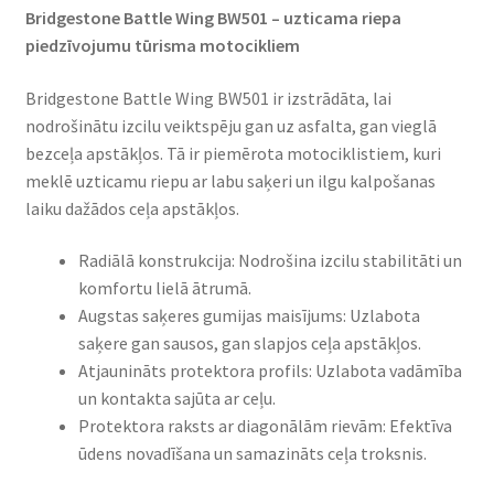
Bridgestone Battle Wing BW501 – uzticama riepa
piedzīvojumu tūrisma motocikliem​
Bridgestone Battle Wing BW501 ir izstrādāta, lai
nodrošinātu izcilu veiktspēju gan uz asfalta, gan vieglā
bezceļa apstākļos. Tā ir piemērota motociklistiem, kuri
meklē uzticamu riepu ar labu saķeri un ilgu kalpošanas
laiku dažādos ceļa apstākļos.​
Radiālā konstrukcija: Nodrošina izcilu stabilitāti un
komfortu lielā ātrumā.​
Augstas saķeres gumijas maisījums: Uzlabota
saķere gan sausos, gan slapjos ceļa apstākļos.​
Atjaunināts protektora profils: Uzlabota vadāmība
un kontakta sajūta ar ceļu.​
Protektora raksts ar diagonālām rievām: Efektīva
ūdens novadīšana un samazināts ceļa troksnis.​