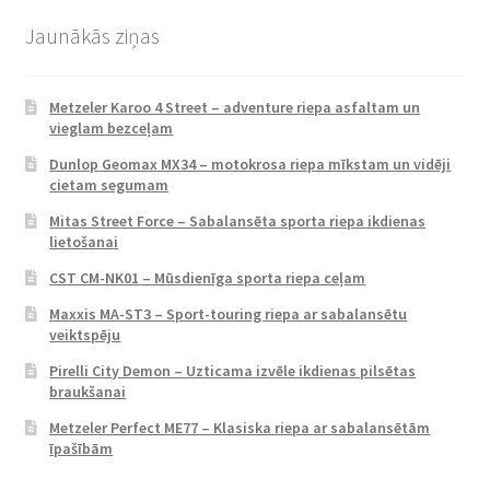
Jaunākās ziņas
Metzeler Karoo 4 Street – adventure riepa asfaltam un
vieglam bezceļam
Dunlop Geomax MX34 – motokrosa riepa mīkstam un vidēji
cietam segumam
Mitas Street Force – Sabalansēta sporta riepa ikdienas
lietošanai
CST CM-NK01 – Mūsdienīga sporta riepa ceļam
Maxxis MA-ST3 – Sport-touring riepa ar sabalansētu
veiktspēju
Pirelli City Demon – Uzticama izvēle ikdienas pilsētas
braukšanai
Metzeler Perfect ME77 – Klasiska riepa ar sabalansētām
īpašībām