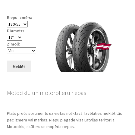
Riepu izmērs:
Diametrs:
Zīmoli:
Meklēt
Motociklu un motorolleru riepas
Plašs preču sortiments uz vietas noliktavā. Izvēlaties meklēt tās
pēc izmēra vai markas. Riepu piegāde visā Latvijas teritorijā.
Motociklu, skūteru un mopēda riepas.