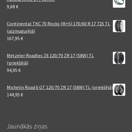
9,68
€
Continental TKC 70 Rocks (M+S) 170/60 R 17 72S TL
(aizmugurējā)
167,95
€
Metzeler Roadtec Z6 120/70 ZR 17 (58W) TL
(priekšējā)
94,95
€
Michelin Road 6 GT 120/70 ZR 17 (58W) TL (priekšējā)
144,95
€
Jaunākās ziņas