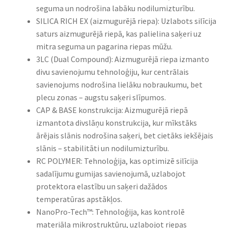
seguma un nodrošina labāku nodilumizturību.​
SILICA RICH EX (aizmugurējā riepa): Uzlabots silīcija
saturs aizmugurējā riepā, kas palielina saķeri uz
mitra seguma un pagarina riepas mūžu.​
3LC (Dual Compound): Aizmugurējā riepa izmanto
divu savienojumu tehnoloģiju, kur centrālais
savienojums nodrošina lielāku nobraukumu, bet
plecu zonas – augstu saķeri slīpumos.​
CAP & BASE konstrukcija: Aizmugurējā riepā
izmantota divslāņu konstrukcija, kur mīkstāks
ārējais slānis nodrošina saķeri, bet cietāks iekšējais
slānis – stabilitāti un nodilumizturību.​
RC POLYMER: Tehnoloģija, kas optimizē silīcija
sadalījumu gumijas savienojumā, uzlabojot
protektora elastību un saķeri dažādos
temperatūras apstākļos.​
NanoPro-Tech™: Tehnoloģija, kas kontrolē
materiāla mikrostruktūru, uzlabojot riepas