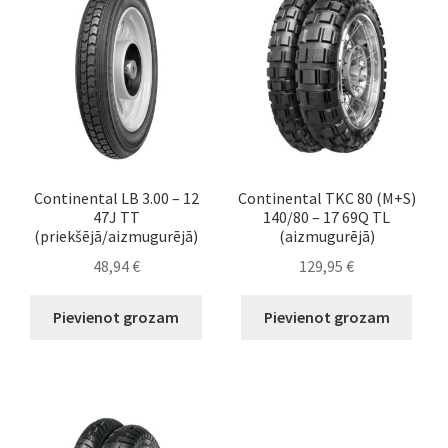
Continental LB 3.00 – 12
Continental TKC 80 (M+S)
47J TT
140/80 – 17 69Q TL
(priekšējā/aizmugurējā)
(aizmugurējā)
48,94
€
129,95
€
Pievienot grozam
Pievienot grozam