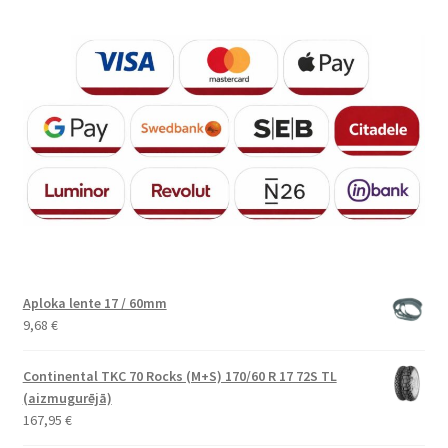
Aploka lente 17 / 60mm
9,68
€
Continental TKC 70 Rocks (M+S) 170/60 R 17 72S TL
(aizmugurējā)
167,95
€