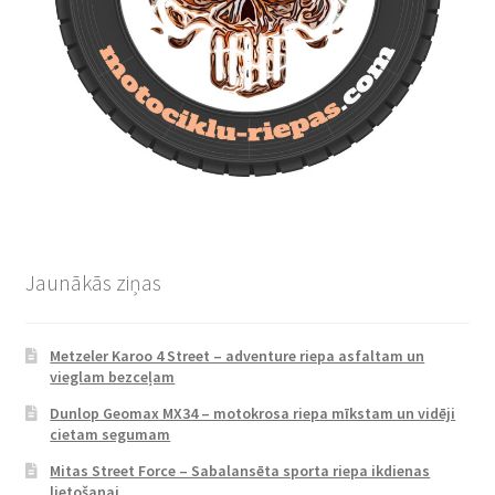
Jaunākās ziņas
Metzeler Karoo 4 Street – adventure riepa asfaltam un
vieglam bezceļam
Dunlop Geomax MX34 – motokrosa riepa mīkstam un vidēji
cietam segumam
Mitas Street Force – Sabalansēta sporta riepa ikdienas
lietošanai