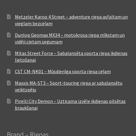
Metzeler Karoo 4 Street – adventure riepa asfaltam un
vieglam bezceļam
Dunlop Geomax MX34 – motokrosa riepa mīkstam un
vidēji cietam segumam
Mitas Street Force – Sabalansēta sporta riepa ikdienas
lietošanai
CST CM-NK01 – Mūsdienīga sporta riepa ceļam
Maxxis MA-ST3 – Sport-touring riepa ar sabalansētu
veiktspēju
Pirelli City Demon – Uzticama izvēle ikdienas pilsētas
braukšanai
Brand – Riepas