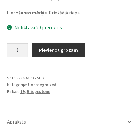
Lietošanas mērķis:
Priekšējā riepa
Noliktavā 20 prece/-es
Bridgestone
Pievienot grozam
T
32
110/80
R
SKU:
3286341962413
Kategorija:
Uncategorized
19
Birkas:
19
,
Bridgestone
59V
TL
(priekšējā)
daudzums
Apraksts