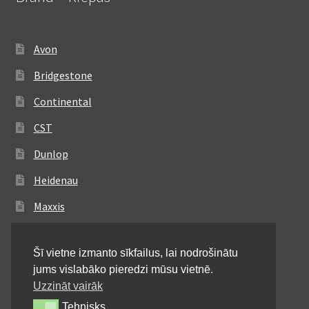
Avon
Bridgestone
Continental
CST
Dunlop
Heidenau
Maxxis
Metzeler
Šī vietne izmanto sīkfailus, lai nodrošinātu
Michelin
jums vislabāko pieredzi mūsu vietnē.
Mitas
Uzzināt vairāk
Tehnisks
Tehnisks