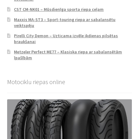
CST CM-NK01 – Mūsdienīga sporta riepa ceļam
Maxxis MA-ST3 – Sport-touring riepa ar sabalansētu
veiktspēju
Pirelli City Demon – Uzticama izvēle ikdienas pilsētas
braukšanai
Metzeler Perfect ME77 – Klasiska riepa ar sabalansētām
īpašībām
Motociklu riepas online