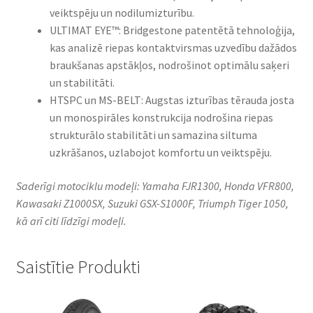
veiktspēju un nodilumizturību.​
ULTIMAT EYE™: Bridgestone patentētā tehnoloģija,
kas analizē riepas kontaktvirsmas uzvedību dažādos
braukšanas apstākļos, nodrošinot optimālu saķeri
un stabilitāti.​
HTSPC un MS-BELT: Augstas izturības tērauda josta
un monospirāles konstrukcija nodrošina riepas
strukturālo stabilitāti un samazina siltuma
uzkrāšanos, uzlabojot komfortu un veiktspēju.​
Saderīgi motociklu modeļi: Yamaha FJR1300, Honda VFR800,
Kawasaki Z1000SX, Suzuki GSX-S1000F, Triumph Tiger 1050,
kā arī citi līdzīgi modeļi.
Saistītie Produkti