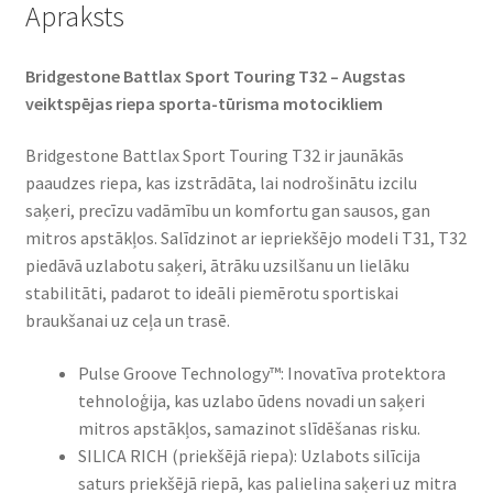
Apraksts
Bridgestone Battlax Sport Touring T32 – Augstas
veiktspējas riepa sporta-tūrisma motocikliem​
Bridgestone Battlax Sport Touring T32 ir jaunākās
paaudzes riepa, kas izstrādāta, lai nodrošinātu izcilu
saķeri, precīzu vadāmību un komfortu gan sausos, gan
mitros apstākļos. Salīdzinot ar iepriekšējo modeli T31, T32
piedāvā uzlabotu saķeri, ātrāku uzsilšanu un lielāku
stabilitāti, padarot to ideāli piemērotu sportiskai
braukšanai uz ceļa un trasē.​
Pulse Groove Technology™: Inovatīva protektora
tehnoloģija, kas uzlabo ūdens novadi un saķeri
mitros apstākļos, samazinot slīdēšanas risku.​
SILICA RICH (priekšējā riepa): Uzlabots silīcija
saturs priekšējā riepā, kas palielina saķeri uz mitra