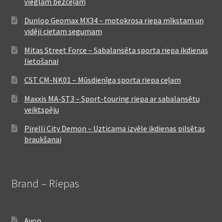
vieglam bezceļam
Dunlop Geomax MX34 – motokrosa riepa mīkstam un
vidēji cietam segumam
Mitas Street Force – Sabalansēta sporta riepa ikdienas
lietošanai
CST CM-NK01 – Mūsdienīga sporta riepa ceļam
Maxxis MA-ST3 – Sport-touring riepa ar sabalansētu
veiktspēju
Pirelli City Demon – Uzticama izvēle ikdienas pilsētas
braukšanai
Brand – Riepas
Avon