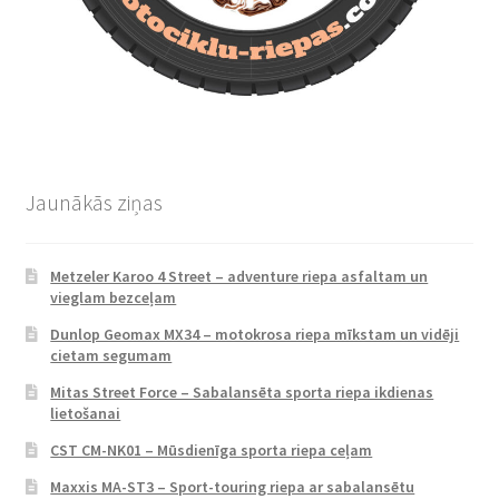
Jaunākās ziņas
Metzeler Karoo 4 Street – adventure riepa asfaltam un
vieglam bezceļam
Dunlop Geomax MX34 – motokrosa riepa mīkstam un vidēji
cietam segumam
Mitas Street Force – Sabalansēta sporta riepa ikdienas
lietošanai
CST CM-NK01 – Mūsdienīga sporta riepa ceļam
Maxxis MA-ST3 – Sport-touring riepa ar sabalansētu