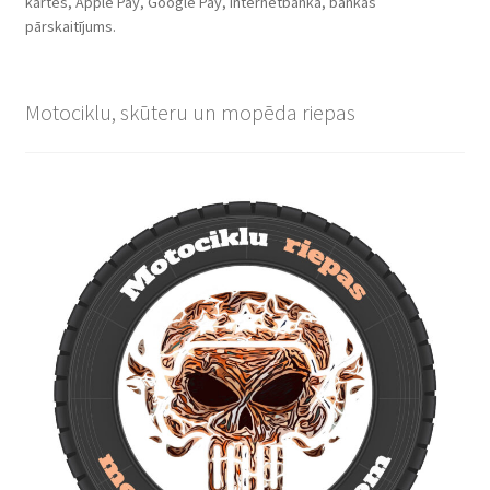
kartes, Apple Pay, Google Pay, internetbanka, bankas
pārskaitījums.
Motociklu, skūteru un mopēda riepas