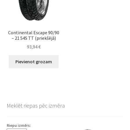
Continental Escape 90/90
– 21 54S TT (priekšējā)
93,94
€
Pievienot grozam
Meklēt riepas pēc izmēra
Riepu izmērs: