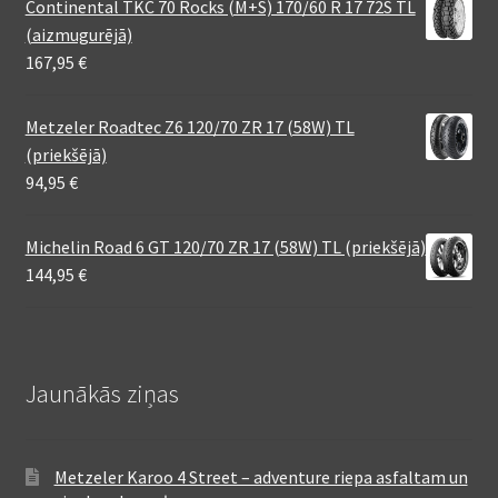
Continental TKC 70 Rocks (M+S) 170/60 R 17 72S TL
(aizmugurējā)
167,95
€
Metzeler Roadtec Z6 120/70 ZR 17 (58W) TL
(priekšējā)
94,95
€
Michelin Road 6 GT 120/70 ZR 17 (58W) TL (priekšējā)
144,95
€
Jaunākās ziņas
Metzeler Karoo 4 Street – adventure riepa asfaltam un