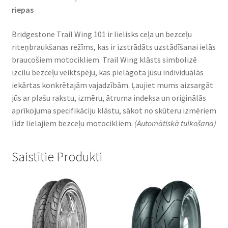
riepas
Bridgestone Trail Wing 101 ir lielisks ceļa un bezceļu
riteņbraukšanas režīms, kas ir izstrādāts uzstādīšanai ielās
braucošiem motocikliem. Trail Wing klāsts simbolizē
izcilu bezceļu veiktspēju, kas pielāgota jūsu individuālās
iekārtas konkrētajām vajadzībām. Ļaujiet mums aizsargāt
jūs ar plašu rakstu, izmēru, ātruma indeksa un oriģinālās
aprīkojuma specifikāciju klāstu, sākot no skūteru izmēriem
līdz lielajiem bezceļu motocikliem.
(Automātiskā tulkošana)
Saistītie Produkti