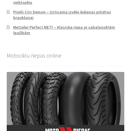
veiktspēju
Pirelli City Demon – Uzticama izvēle ikdienas pilsētas
braukšanai
Metzeler Perfect ME77 – Klasiska riepa ar sabalansētām
īpašībām
Motociklu riepas online