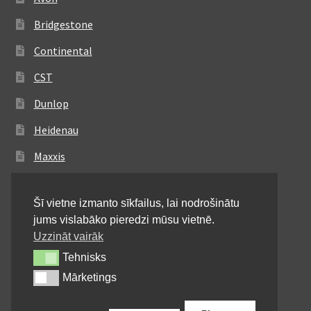
Bridgestone
Continental
CST
Dunlop
Heidenau
Maxxis
Metzeler
Šī vietne izmanto sīkfailus, lai nodrošinātu
Michelin
jums vislabāko pieredzi mūsu vietnē.
Mitas
Uzzināt vairāk
Tehnisks
Tehnisks
Pirelli
Mārketings
Mārketings
Shinko