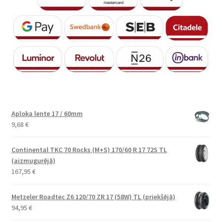
Aploka lente 17 / 60mm
9,68
€
Continental TKC 70 Rocks (M+S) 170/60 R 17 72S TL
(aizmugurējā)
167,95
€
Metzeler Roadtec Z6 120/70 ZR 17 (58W) TL (priekšējā)
94,95
€