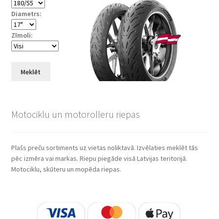
Diametrs:
Zīmoli:
Meklēt
Motociklu un motorolleru riepas
Plašs preču sortiments uz vietas noliktavā. Izvēlaties meklēt tās
pēc izmēra vai markas. Riepu piegāde visā Latvijas teritorijā.
Motociklu, skūteru un mopēda riepas.