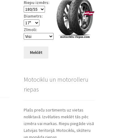
Riepu izmērs:
Diametrs:
Zīmoli:
Meklēt
Motociklu un motorolleru
riepas
Plašs preču sortiments uz vietas
noliktavā. Izvēlaties meklēt tās pēc
izmēra vai markas. Riepu piegāde visā
Latvijas teritorijā. Motociklu, skūteru
un mopēda riepas.