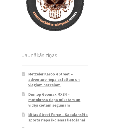
Jaunākās ziņas
Metzeler Karoo 4 Street –
adventure riepa asfaltam un
vieglam bezceļam
Dunlop Geomax MX34 –
motokrosa riepa mīkstam un
vidēji cietam segumam
Mitas Street Force – Sabalansēta
sporta riepa ikdienas lietošanai