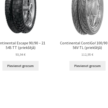
ntinental Escape 90/90 – 21
Continental ContiGo! 100/90 
54S TT (priekšējā)
56V TL (priekšējā)
93,94
€
112,95
€
Pievienot grozam
Pievienot grozam