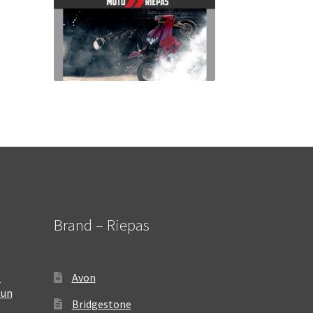
Brand – Riepas
–
Avon
 un
Bridgestone