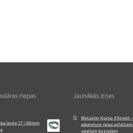
ulāras riepas
Jaunākās ziņas
Metzeler Karoo 4 Street 
ka lente 17 / 60mm
adventure riepa asfaltam
8
€
vieglam bezceļam