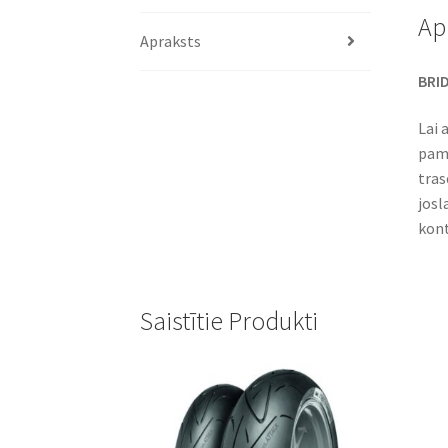
Ap
Apraksts
BRID
Lai 
pama
tras
josl
kont
Saistītie Produkti