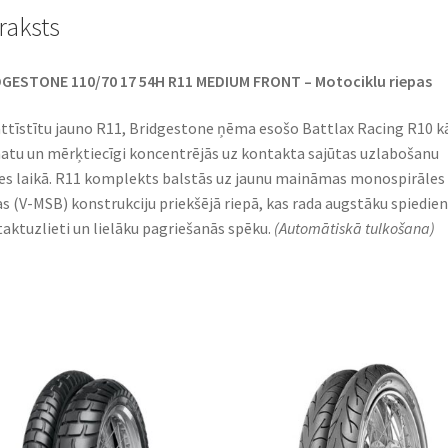
raksts
GESTONE 110/70 17 54H R11 MEDIUM FRONT – Motociklu riepas
attīstītu jauno R11, Bridgestone ņēma esošo Battlax Racing R10 k
tu un mērķtiecīgi koncentrējās uz kontakta sajūtas uzlabošanu
es laikā. R11 komplekts balstās uz jaunu maināmas monospirāles
as (V-MSB) konstrukciju priekšējā riepā, kas rada augstāku spiedien
aktuzlieti un lielāku pagriešanās spēku.
(Automātiskā tulkošana)