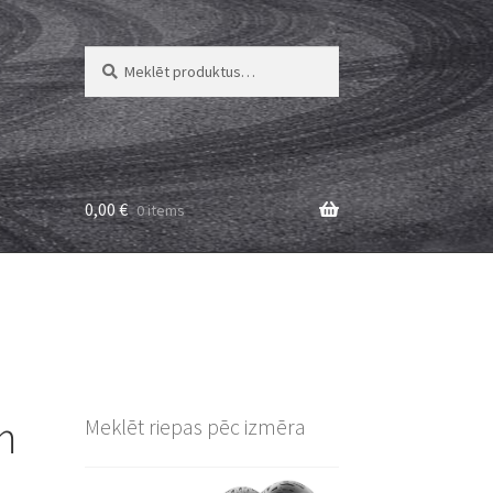
Meklēt:
Meklēt
0,00
€
0 items
m
Meklēt riepas pēc izmēra