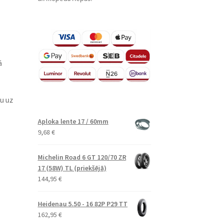
ā
u uz
Aploka lente 17 / 60mm
9,68
€
Michelin Road 6 GT 120/70 ZR
17 (58W) TL (priekšējā)
144,95
€
Heidenau 5.50 - 16 82P P29 TT
162,95
€