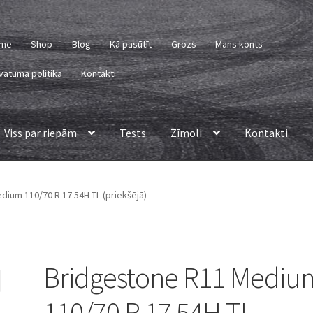
me
Shop
Blog
Kā pasūtīt
Grozs
Mans konts
vātuma politika
Kontakti
Viss par riepām
Tests
Zīmoli
Kontakti
ium 110/70 R 17 54H TL (priekšējā)
Bridgestone R11 Mediu
110/70 R 17 54H TL