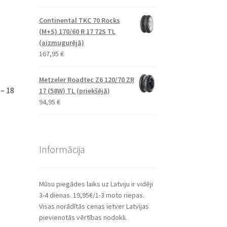
Continental TKC 70 Rocks
(M+S) 170/60 R 17 72S TL
(aizmugurējā)
167,95
€
Metzeler Roadtec Z6 120/70 ZR
– 18
17 (58W) TL (priekšējā)
94,95
€
Informācija
Mūsu piegādes laiks uz Latviju ir vidēji
3-4 dienas. 19,95€/1-3 moto riepas.
Visas norādītās cenas ietver Latvijas
pievienotās vērtības nodokli.