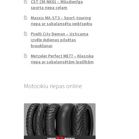
CST CM-NK01 – Mūsdienīga
sporta riepa ceļam
Maxxis MA-ST3 – Sport-touring
riepa ar sabalansētu veiktspēju
Pirelli City Demon – Uzticama
izvēle ikdienas pilsētas
braukšanai
Metzeler Perfect ME77 – Klasiska
riepa ar sabalansētām īpašībām
Motociklu riepas online