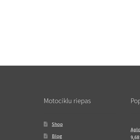
Motociklu riepas
Pop
Shop
Aplo
Blog
9,6