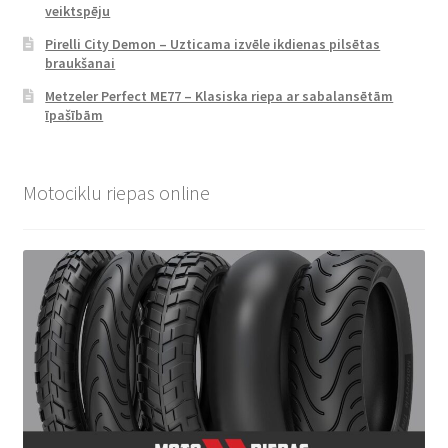
veiktspēju
Pirelli City Demon – Uzticama izvēle ikdienas pilsētas
braukšanai
Metzeler Perfect ME77 – Klasiska riepa ar sabalansētām
īpašībām
Motociklu riepas online