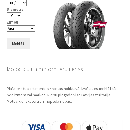
Diametrs:
Zīmoli:
Meklēt
Motociklu un motorolleru riepas
Plašs preču sortiments uz vietas noliktavā. Izvēlaties meklēt tās
pēc izmēra vai markas. Riepu piegāde visā Latvijas teritorijā.
Motociklu, skūteru un mopēda riepas.