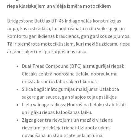
riepa klasiskajiem un vidēja izmēra motocikliem​
Bridgestone Battlax BT-45 ir diagonālās konstrukcijas
riepa, kas izstrādāta, lai nodrošinātu izcilu veiktspēju un
komfortu gan ikdienas braucienos, gan garākos ceļojumos.
Tā ir piemērota motociklistiem, kuri meklē uzticamu riepu
ar labu saķeri un ilgu kalpošanas laiku.​
Dual Tread Compound (DTC) aizmugurējai riepai:
Cietāks centrā nodrošina lielāku nobraukumu,
mīkstāki sāni uzlabo saķeri līkumos. ​
Silica bagātināts gumijas maisījums: Uzlabota
saķere gan sausos, gan slapjos ceļa apstākļos.
Liela vainaga rādiuss: Nodrošina lielāku stabilitāti
un ilgāku riepas kalpošanas laiku.
Zigzag centra rievojums un mazāki virziena
rievojumi priekšējai riepai: Uzlabota ūdens
novadīšana un stabilitāte lielā ātrumā.