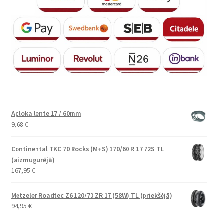
Aploka lente 17 / 60mm
9,68
€
Continental TKC 70 Rocks (M+S) 170/60 R 17 72S TL
(aizmugurējā)
167,95
€
Metzeler Roadtec Z6 120/70 ZR 17 (58W) TL (priekšējā)
94,95
€