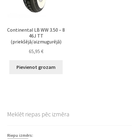
Continental LB WW 3.50 – 8
46J TT
(priekšējā/aizmugurējā)
65,95
€
Pievienot grozam
Meklēt riepas pēc izmēra
Riepu izmērs: