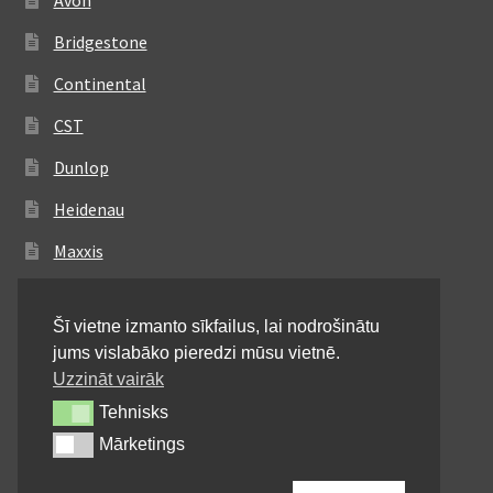
Avon
Bridgestone
Continental
CST
Dunlop
Heidenau
Maxxis
Metzeler
Šī vietne izmanto sīkfailus, lai nodrošinātu
Michelin
jums vislabāko pieredzi mūsu vietnē.
Mitas
Uzzināt vairāk
Tehnisks
Tehnisks
Pirelli
Mārketings
Mārketings
Shinko