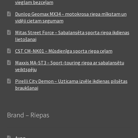
vieglam bezceļam
Dunlop Geomax MX34 – motokrosa riepa mīkstam un
vidēji cietam segumam
Mitas Street Force – Sabalansēta sporta riepa ikdienas
lietošanai
CST CM-NK01 – Mūsdienīga sporta riepa ceļam
Maxxis MA-ST3 – Sport-touring riepa ar sabalansētu
veiktspēju
Pirelli City Demon – Uzticama izvēle ikdienas pilsētas
braukšanai
Brand – Riepas