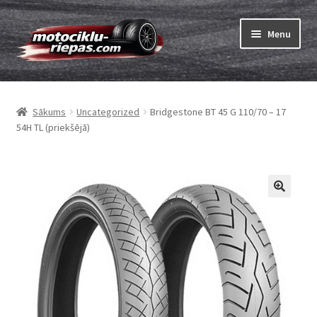
Skip
Skip
Menu
to
to
navigation
content
Expand
Riepas
child
Sākums
Uncategorized
Bridgestone BT 45 G 110/70 – 17
menu
Expand
Kameras
54H TL (priekšējā)
child
menu
Pasūtīt
Expand
Viss par riepām
child
menu
Tests
Expand
Zīmoli
child
menu
Kontakti