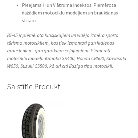
Pieejama H un V ātruma indeksos: Piemērota
dažādiem motociklu modeļiem un braukšanas
stilam.
BT-45 ir piemērota klasiskajiem un vidēja izmēra sporta
tūrisma motocikliem, kas tiek izmantoti gan ikdienas
braucieniem, gan garākiem ceļojumiem. Piemēroti
motociklu modeļi: Yamaha SR400, Honda CB500, Kawasaki
W650, Suzuki GS500, kā arī citi līdzīga tipa motocikli.​
Saistītie Produkti