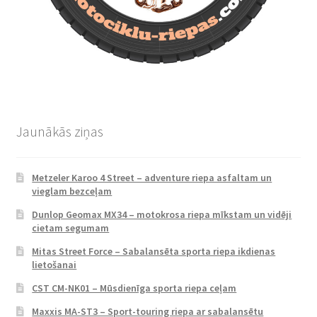
Jaunākās ziņas
Metzeler Karoo 4 Street – adventure riepa asfaltam un
vieglam bezceļam
Dunlop Geomax MX34 – motokrosa riepa mīkstam un vidēji
cietam segumam
Mitas Street Force – Sabalansēta sporta riepa ikdienas
lietošanai
CST CM-NK01 – Mūsdienīga sporta riepa ceļam
Maxxis MA-ST3 – Sport-touring riepa ar sabalansētu