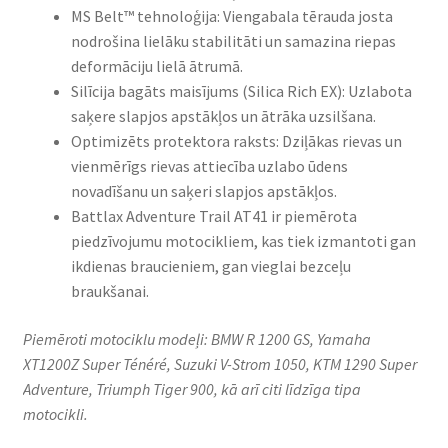
MS Belt™ tehnoloģija: Viengabala tērauda josta
nodrošina lielāku stabilitāti un samazina riepas
deformāciju lielā ātrumā.​
Silīcija bagāts maisījums (Silica Rich EX): Uzlabota
saķere slapjos apstākļos un ātrāka uzsilšana.​
Optimizēts protektora raksts: Dziļākas rievas un
vienmērīgs rievas attiecība uzlabo ūdens
novadīšanu un saķeri slapjos apstākļos.​
Battlax Adventure Trail AT41 ir piemērota
piedzīvojumu motocikliem, kas tiek izmantoti gan
ikdienas braucieniem, gan vieglai bezceļu
braukšanai.
Piemēroti motociklu modeļi: BMW R 1200 GS, Yamaha
XT1200Z Super Ténéré, Suzuki V-Strom 1050, KTM 1290 Super
Adventure, Triumph Tiger 900, kā arī citi līdzīga tipa
motocikli.​