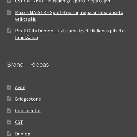
CST CM-NK01 – Mūsdienīga sporta riepa ceļam
Maxxis MA-ST3 – Sport-touring riepa ar sabalansētu
veiktspēju
Pirelli City Demon – Uzticama izvēle ikdienas pilsētas
braukšanai
Brand – Riepas
Avon
Bridgestone
Continental
CST
Dunlop