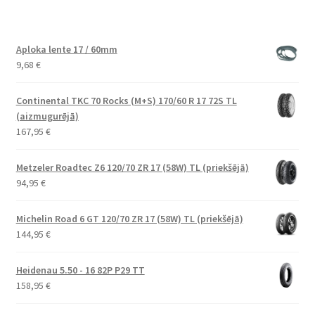
Aploka lente 17 / 60mm
9,68
€
Continental TKC 70 Rocks (M+S) 170/60 R 17 72S TL
(aizmugurējā)
167,95
€
Metzeler Roadtec Z6 120/70 ZR 17 (58W) TL (priekšējā)
94,95
€
Michelin Road 6 GT 120/70 ZR 17 (58W) TL (priekšējā)
144,95
€
Heidenau 5.50 - 16 82P P29 TT
158,95
€