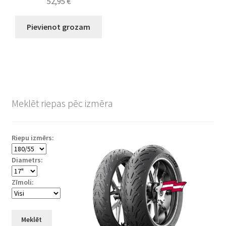
52,95
€
Pievienot grozam
Meklēt riepas pēc izmēra
Riepu izmērs:
Diametrs:
Zīmoli:
Meklēt