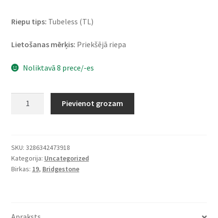
Riepu tips:
Tubeless (TL)
Lietošanas mērķis:
Priekšējā riepa
Noliktavā 8 prece/-es
Bridgestone
Pievienot grozam
AT
41
M+S
100/90
SKU:
3286342473918
Kategorija:
Uncategorized
-
Birkas:
19
,
Bridgestone
19
57V
TL
UM
Apraksts