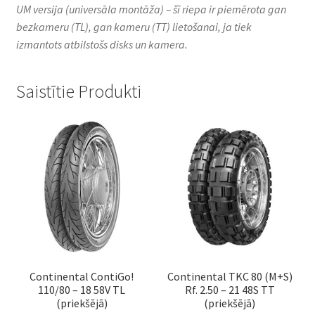
UM versija (universāla montāža) – šī riepa ir piemērota gan
bezkameru (TL), gan kameru (TT) lietošanai, ja tiek
izmantots atbilstošs disks un kamera.
Saistītie Produkti
Continental ContiGo!
Continental TKC 80 (M+S)
110/80 – 18 58V TL
Rf. 2.50 – 21 48S TT
(priekšējā)
(priekšējā)