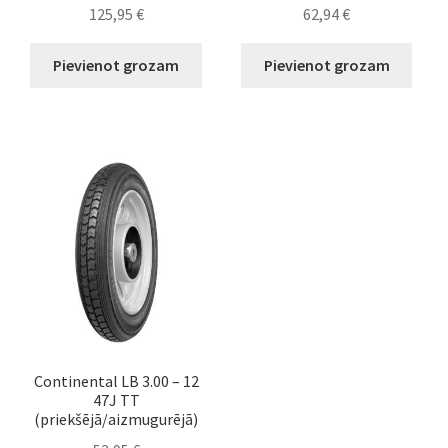
125,95
€
62,94
€
Pievienot grozam
Pievienot grozam
Continental LB 3.00 – 12
47J TT
(priekšējā/aizmugurējā)