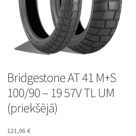
Bridgestone AT 41 M+S
100/90 – 19 57V TL UM
(priekšējā)
121,96
€