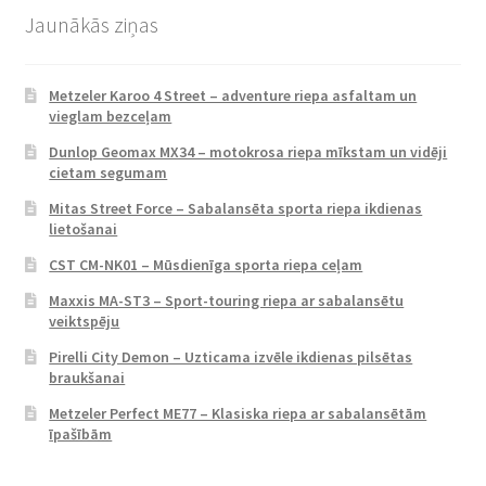
Jaunākās ziņas
Metzeler Karoo 4 Street – adventure riepa asfaltam un
vieglam bezceļam
Dunlop Geomax MX34 – motokrosa riepa mīkstam un vidēji
cietam segumam
Mitas Street Force – Sabalansēta sporta riepa ikdienas
lietošanai
CST CM-NK01 – Mūsdienīga sporta riepa ceļam
Maxxis MA-ST3 – Sport-touring riepa ar sabalansētu
veiktspēju
Pirelli City Demon – Uzticama izvēle ikdienas pilsētas
braukšanai
Metzeler Perfect ME77 – Klasiska riepa ar sabalansētām
īpašībām