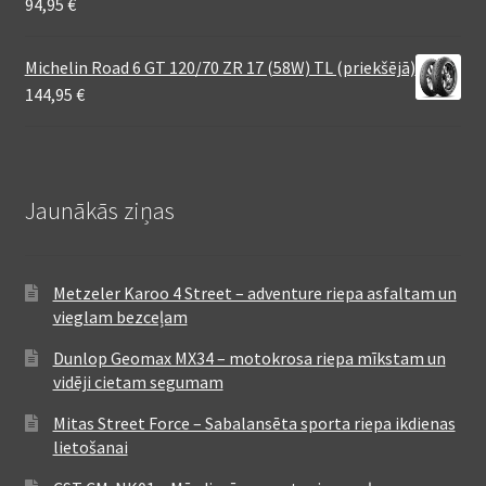
94,95
€
Michelin Road 6 GT 120/70 ZR 17 (58W) TL (priekšējā)
144,95
€
Jaunākās ziņas
Metzeler Karoo 4 Street – adventure riepa asfaltam un
vieglam bezceļam
Dunlop Geomax MX34 – motokrosa riepa mīkstam un
vidēji cietam segumam
Mitas Street Force – Sabalansēta sporta riepa ikdienas
lietošanai