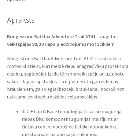
(priekšējā)
daudzums
Apraksts
Bridgestone Battlax Adventure Trail AT41 – augstas
veiktspējas 80/20 riepa piedzīvojumu motocikliem​
Bridgestone Battlax Adventure Trail AT41 ir izstrādāta
motociklistiem, kuri meklē riepu ar agresīvāku protektora
dizainu, saglabājot izcilu tūrisma veiktspēju un uzlabotu
saķeri slapjos apstākļos. Tā ir piemērota gan ikdienas
braucieniem, gan vieglai bezceļu braukšanai, nodrošinot
uzticamu veiktspēju dažādos ceļa apstākļos.​
3LC + Cap & Base tehnoloģija (tikai aizmugurējā
riepa): Divu komponentu gumijas maisījums ar
cietāku centru nodrošina lielāku nobraukumu,
mīkstāki sāni uzlabo saķeri līkumos.​