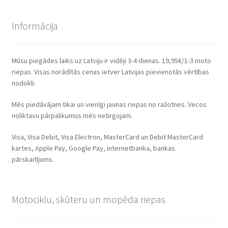
Informācija
Mūsu piegādes laiks uz Latviju ir vidēji 3-4 dienas. 19,95€/1-3 moto
riepas. Visas norādītās cenas ietver Latvijas pievienotās vērtības
nodokli.
Mēs piedāvājam tikai un vienīgi jaunas riepas no ražotnes. Vecos
noliktavu pārpalikumus mēs netirgojam.
Visa, Visa Debit, Visa Electron, MasterCard un Debit MasterCard
kartes, Apple Pay, Google Pay, internetbanka, bankas
pārskaitījums.
Motociklu, skūteru un mopēda riepas