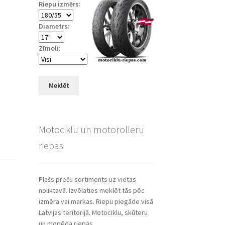
Riepu izmērs:
Diametrs:
Zīmoli:
Meklēt
Motociklu un motorolleru
riepas
Plašs preču sortiments uz vietas
noliktavā. Izvēlaties meklēt tās pēc
izmēra vai markas. Riepu piegāde visā
Latvijas teritorijā. Motociklu, skūteru
un mopēda riepas.