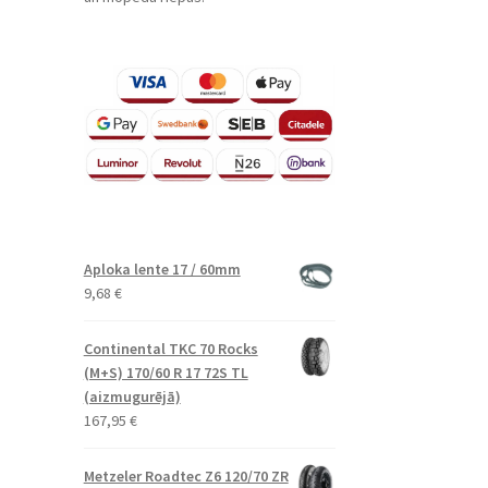
Aploka lente 17 / 60mm
9,68
€
Continental TKC 70 Rocks
(M+S) 170/60 R 17 72S TL
(aizmugurējā)
167,95
€
Metzeler Roadtec Z6 120/70 ZR