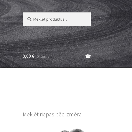
Meklēt:
Meklēt
0,00
€
0 items
Meklēt riepas pēc izmēra