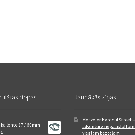
ulāras riepas
Jaunākās ziņas
Metzeler Karoo 4 Street 
ka lente 17 / 60mm
adventure riepa asfaltam
8
€
vieglam bezceļam