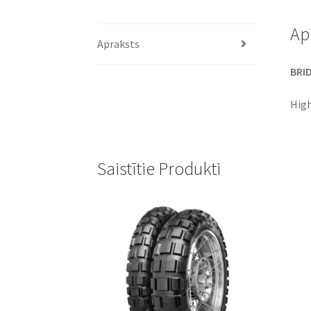
Ap
Apraksts
BRID
High
Saistītie Produkti