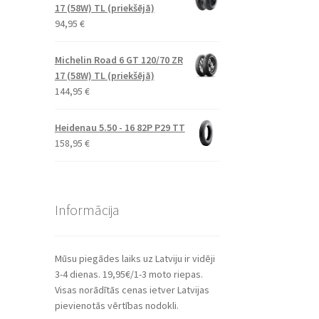
17 (58W) TL (priekšējā)
94,95
€
Michelin Road 6 GT 120/70 ZR
17 (58W) TL (priekšējā)
144,95
€
Heidenau 5.50 - 16 82P P29 TT
158,95
€
Informācija
Mūsu piegādes laiks uz Latviju ir vidēji
3-4 dienas. 19,95€/1-3 moto riepas.
Visas norādītās cenas ietver Latvijas
pievienotās vērtības nodokli.