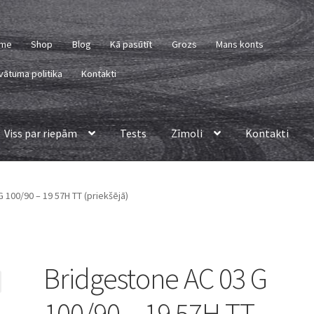
me
Shop
Blog
Kā pasūtīt
Grozs
Mans konts
vātuma politika
Kontakti
Viss par riepām
Tests
Zīmoli
Kontakti
 100/90 – 19 57H TT (priekšējā)
Bridgestone AC 03 G
100/90 – 19 57H TT