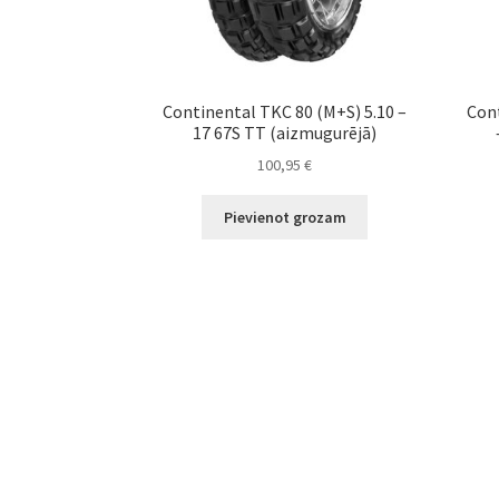
Continental TKC 80 (M+S) 5.10 –
Cont
17 67S TT (aizmugurējā)
100,95
€
Pievienot grozam