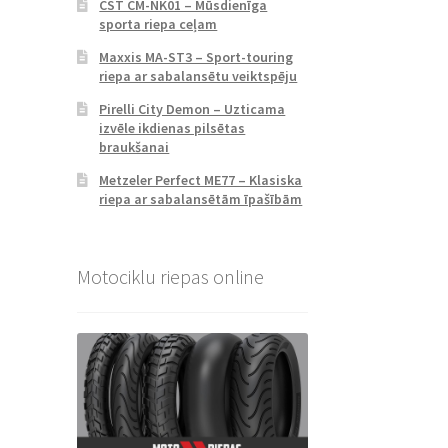
CST CM-NK01 – Mūsdienīga
sporta riepa ceļam
Maxxis MA-ST3 – Sport-touring
riepa ar sabalansētu veiktspēju
Pirelli City Demon – Uzticama
izvēle ikdienas pilsētas
braukšanai
Metzeler Perfect ME77 – Klasiska
riepa ar sabalansētām īpašībām
Motociklu riepas online