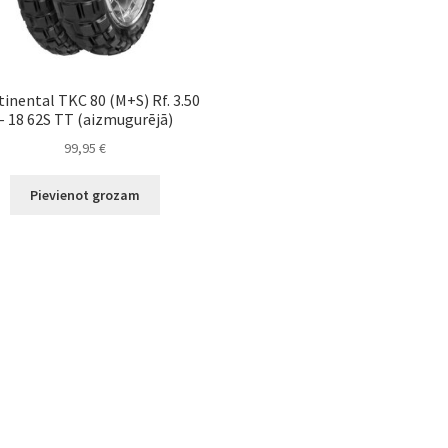
inental TKC 80 (M+S) Rf. 3.50
– 18 62S TT (aizmugurējā)
99,95
€
Pievienot grozam