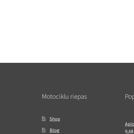
Motociklu riepas
Pop
Shop
Aplo
Blog
9,6