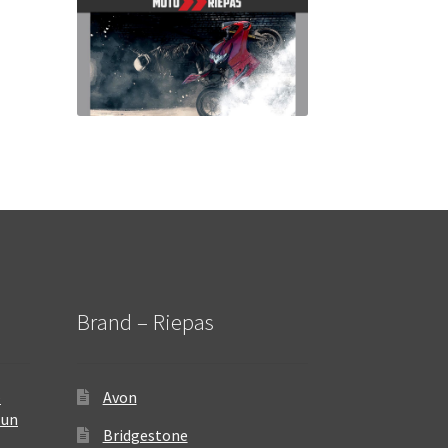
Brand – Riepas
–
Avon
 un
Bridgestone