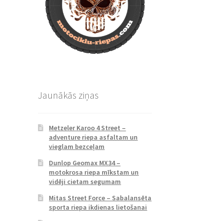
Jaunākās ziņas
Metzeler Karoo 4 Street –
adventure riepa asfaltam un
vieglam bezceļam
Dunlop Geomax MX34 –
motokrosa riepa mīkstam un
vidēji cietam segumam
Mitas Street Force – Sabalansēta
sporta riepa ikdienas lietošanai