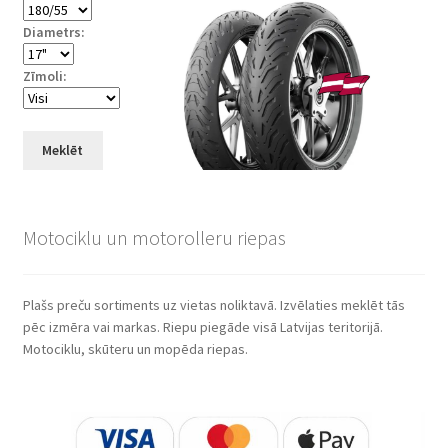
Diametrs:
Zīmoli:
Meklēt
Motociklu un motorolleru riepas
Plašs preču sortiments uz vietas noliktavā. Izvēlaties meklēt tās
pēc izmēra vai markas. Riepu piegāde visā Latvijas teritorijā.
Motociklu, skūteru un mopēda riepas.