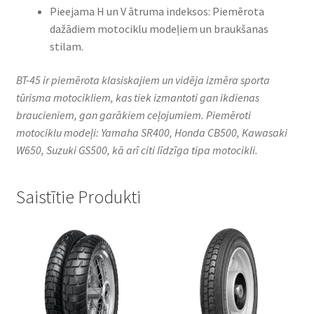
Pieejama H un V ātruma indeksos: Piemērota
dažādiem motociklu modeļiem un braukšanas
stilam.
BT-45 ir piemērota klasiskajiem un vidēja izmēra sporta
tūrisma motocikliem, kas tiek izmantoti gan ikdienas
braucieniem, gan garākiem ceļojumiem. Piemēroti
motociklu modeļi: Yamaha SR400, Honda CB500, Kawasaki
W650, Suzuki GS500, kā arī citi līdzīga tipa motocikli.​
Saistītie Produkti