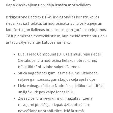
riepa klasiskajiem un vidēja izmēra motocikliem​
Bridgestone Battlax BT-45 ir diagonālās konstrukcijas
riepa, kas izstrādāta, lai nodrošinātu izcilu veiktspēju un
komfortu gan ikdienas braucienos, gan garākos ceļojumos.
Tā ir piemērota motociklistiem, kuri meklē uzticamu riepu
ar labu saķeri un ilgu kalpošanas laiku.​
Dual Tread Compound (DTC) aizmugurējai riepai:
Cietāks centrā nodrošina lielāku nobraukumu,
mīkstāki sāni uzlabo saķeri līkumos. ​
Silica bagātināts gumijas maisījums: Uzlabota
saķere gan sausos, gan slapjos ceļa apstākļos.
Liela vainaga rādiuss: Nodrošina lielāku stabilitāti
un ilgāku riepas kalpošanas laiku.
Zigzag centra rievojums un mazāki virziena
rievojumi priekšējai riepai: Uzlabota ūdens
novadīšana un stabilitāte lielā ātrumā.