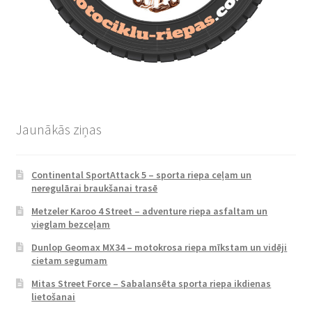
Jaunākās ziņas
Continental SportAttack 5 – sporta riepa ceļam un
neregulārai braukšanai trasē
Metzeler Karoo 4 Street – adventure riepa asfaltam un
vieglam bezceļam
Dunlop Geomax MX34 – motokrosa riepa mīkstam un vidēji
cietam segumam
Mitas Street Force – Sabalansēta sporta riepa ikdienas
lietošanai