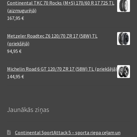
Continental TKC 70 Rocks (M+S) 170/60 R 17 72S TL
(aizmugurējā)
167,95
€
Metzeler Roadtec Z6 120/70 ZR 17 (58W) TL
(priekšējā)
94,95
€
Michelin Road 6 GT 120/70 ZR 17 (58W) TL (priekšējā)
144,95
€
Jaunākās ziņas
Continental SportAttack 5 – sporta riepa ceļam un