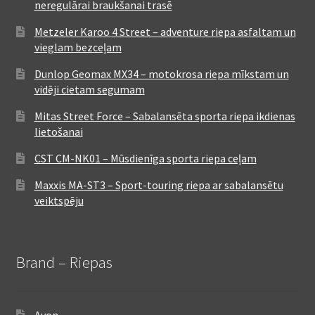
neregulārai braukšanai trasē
Metzeler Karoo 4 Street – adventure riepa asfaltam un
vieglam bezceļam
Dunlop Geomax MX34 – motokrosa riepa mīkstam un
vidēji cietam segumam
Mitas Street Force – Sabalansēta sporta riepa ikdienas
lietošanai
CST CM-NK01 – Mūsdienīga sporta riepa ceļam
Maxxis MA-ST3 – Sport-touring riepa ar sabalansētu
veiktspēju
Brand – Riepas