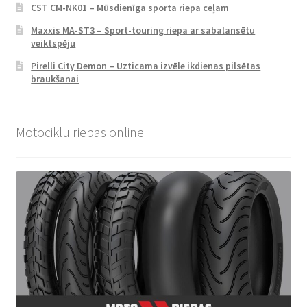
CST CM-NK01 – Mūsdienīga sporta riepa ceļam
Maxxis MA-ST3 – Sport-touring riepa ar sabalansētu
veiktspēju
Pirelli City Demon – Uzticama izvēle ikdienas pilsētas
braukšanai
Motociklu riepas online