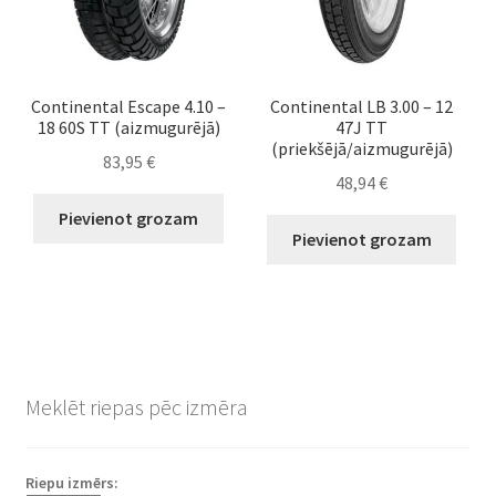
Continental Escape 4.10 –
Continental LB 3.00 – 12
18 60S TT (aizmugurējā)
47J TT
(priekšējā/aizmugurējā)
83,95
€
48,94
€
Pievienot grozam
Pievienot grozam
Meklēt riepas pēc izmēra
Riepu izmērs: