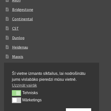
Avon
Bridgestone
Continental
CST
Dunlop
Heidenau
Maxxis
Metzeler
Šī vietne izmanto sīkfailus, lai nodrošinātu
Michelin
jums vislabāko pieredzi mūsu vietnē.
Mitas
Uzzināt vairāk
Tehnisks
Tehnisks
Pirelli
Mārketings
Mārketings
Shinko