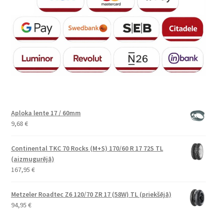
Aploka lente 17 / 60mm
9,68
€
Continental TKC 70 Rocks (M+S) 170/60 R 17 72S TL
(aizmugurējā)
167,95
€
Metzeler Roadtec Z6 120/70 ZR 17 (58W) TL (priekšējā)
94,95
€