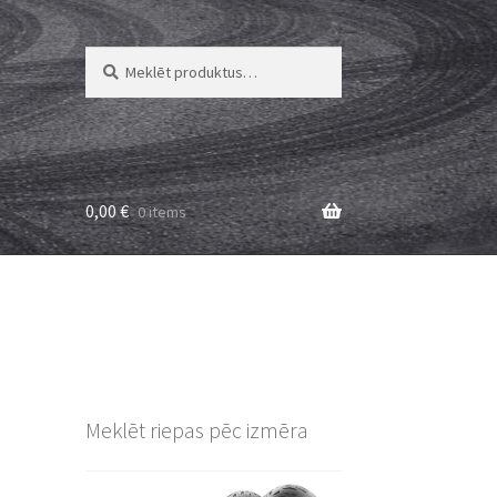
Meklēt:
Meklēt
0,00
€
0 items
Meklēt riepas pēc izmēra