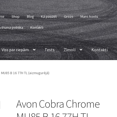
me
Shop
Blog
Kā pasūtīt
Grozs
Mans konts
vātuma politika
Kontakti
Viss par riepām
Tests
Zīmoli
Kontakti
MU85 B 16 77H TL (aizmugurējā)
Avon Cobra Chrome
MU85 B 16 77H TL