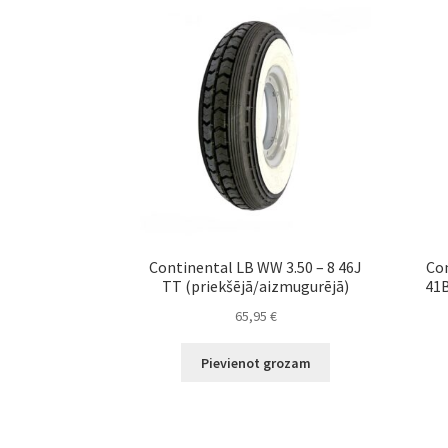
Continental LB WW 3.50 – 8 46J
Con
TT (priekšējā/aizmugurējā)
41B
65,95
€
Pievienot grozam