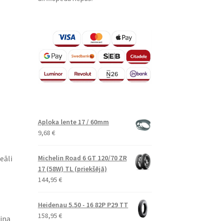
Aploka lente 17 / 60mm
9,68
€
eāli
Michelin Road 6 GT 120/70 ZR
17 (58W) TL (priekšējā)
144,95
€
Heidenau 5.50 - 16 82P P29 TT
158,95
€
šina