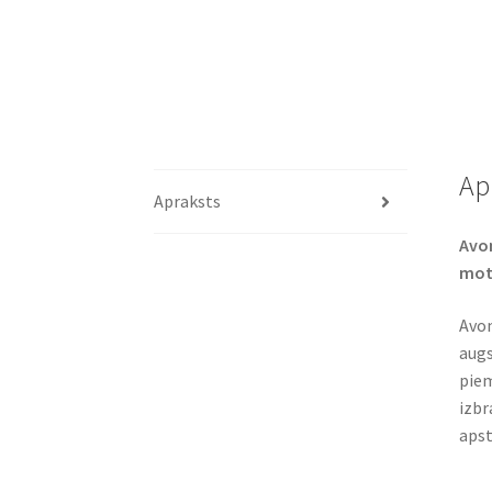
Ap
Apraksts
Avon
moto
Avon
augs
piem
izbr
apst