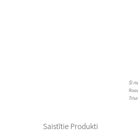
Šī r
Road
Triu
Saistītie Produkti