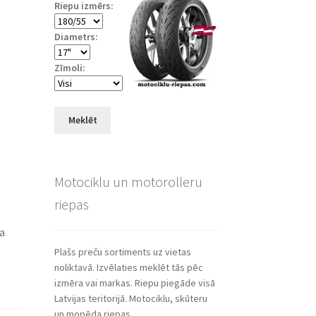
Riepu izmērs:
Diametrs:
Zīmoli:
Meklēt
Motociklu un motorolleru
riepas
ša
Plašs preču sortiments uz vietas
noliktavā. Izvēlaties meklēt tās pēc
izmēra vai markas. Riepu piegāde visā
Latvijas teritorijā. Motociklu, skūteru
un mopēda riepas.