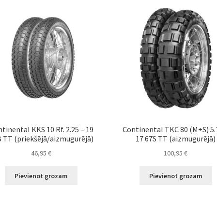
tinental KKS 10 Rf. 2.25 – 19
Continental TKC 80 (M+S) 5.
 TT (priekšējā/aizmugurējā)
17 67S TT (aizmugurējā)
46,95
€
100,95
€
Pievienot grozam
Pievienot grozam