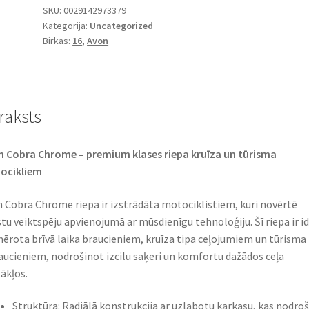
SKU:
0029142973379
Kategorija:
Uncategorized
Birkas:
16
,
Avon
raksts
 Cobra Chrome – premium klases riepa kruīza un tūrisma
cikliem​
 Cobra Chrome riepa ir izstrādāta motociklistiem, kuri novērtē
tu veiktspēju apvienojumā ar mūsdienīgu tehnoloģiju. Šī riepa ir id
ērota brīvā laika braucieniem, kruīza tipa ceļojumiem un tūrisma
aucieniem, nodrošinot izcilu saķeri un komfortu dažādos ceļa
ākļos.​
Struktūra: Radiālā konstrukcija ar uzlabotu karkasu, kas nodro