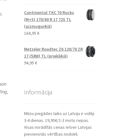
Continental TKC 70 Rocks
i
(M+S) 170/60 R 17 72S TL
(aizmugurējā)
164,95
€
Metzeler Roadtec Z6 120/70 ZR
17 (58W) TL (priekšējā)
94,95
€
son
Informācija
ing,
Mūsu piegādes laiks uz Latviju ir vidēji
3-4 dienas. 19,95€/1-3 moto riepas.
Visas norādītās cenas ietver Latvijas
pievienotās vērtības nodokli.