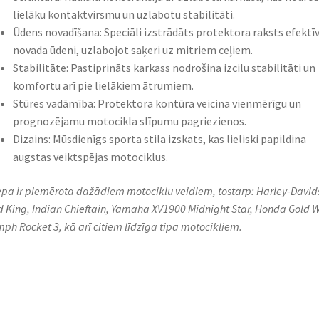
lielāku kontaktvirsmu un uzlabotu stabilitāti.​
Ūdens novadīšana: Speciāli izstrādāts protektora raksts efektīv
novada ūdeni, uzlabojot saķeri uz mitriem ceļiem.​
Stabilitāte: Pastiprināts karkass nodrošina izcilu stabilitāti un
komfortu arī pie lielākiem ātrumiem.​
Stūres vadāmība: Protektora kontūra veicina vienmērīgu un
prognozējamu motocikla slīpumu pagriezienos.​
Dizains: Mūsdienīgs sporta stila izskats, kas lieliski papildina
augstas veiktspējas motociklus.​
iepa ir piemērota dažādiem motociklu veidiem, tostarp: Harley-David
 King, Indian Chieftain, Yamaha XV1900 Midnight Star, Honda Gold W
mph Rocket 3, kā arī citiem līdzīga tipa motocikliem.