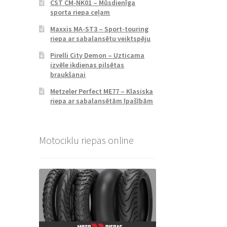
CST CM-NK01 – Mūsdienīga
sporta riepa ceļam
Maxxis MA-ST3 – Sport-touring
riepa ar sabalansētu veiktspēju
Pirelli City Demon – Uzticama
izvēle ikdienas pilsētas
braukšanai
Metzeler Perfect ME77 – Klasiska
riepa ar sabalansētām īpašībām
Motociklu riepas online