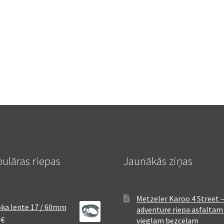
ulāras riepas
Jaunākās ziņas
Metzeler Karoo 4 Street 
ka lente 17 / 60mm
adventure riepa asfaltam
8
€
vieglam bezceļam