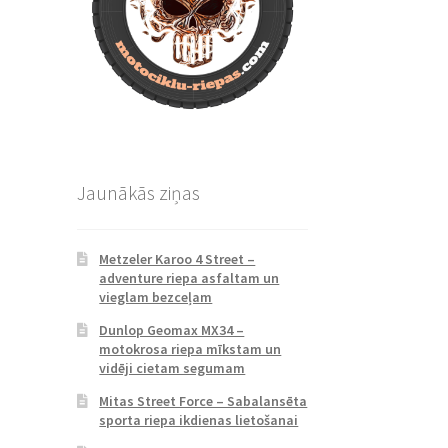
Jaunākās ziņas
Metzeler Karoo 4 Street –
adventure riepa asfaltam un
vieglam bezceļam
Dunlop Geomax MX34 –
motokrosa riepa mīkstam un
vidēji cietam segumam
Mitas Street Force – Sabalansēta
sporta riepa ikdienas lietošanai