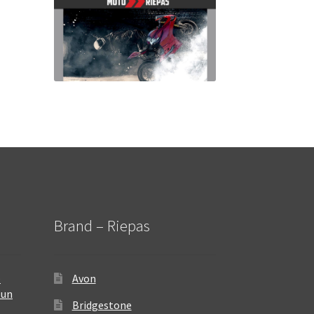
Brand – Riepas
–
Avon
 un
Bridgestone