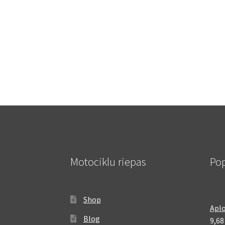
Motociklu riepas
Pop
Shop
Aplo
Blog
9,6