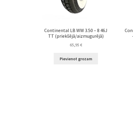
Continental LB WW 3.50 – 8 46J
Con
TT (priekšējā/aizmugurējā)
65,95
€
Pievienot grozam