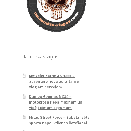
Jaunākās ziņas
Metzeler Karoo 4 Street –
adventure riepa asfaltam un
vieglam bezceļam
Dunlop Geomax MX34 –
motokrosa riepa mīkstam un
vidēji cietam segumam
Mitas Street Force – Sabalansēta
sporta riepa ikdienas lietošanai