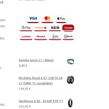
kā
kuri
pas
dos
Aploka lente 17 / 60mm
9,68
€
i
Michelin Road 6 GT 120/70 ZR
17 (58W) TL (priekšējā)
144,95
€
Heidenau 5.50 - 16 82P P29 TT
kus
162,95
€