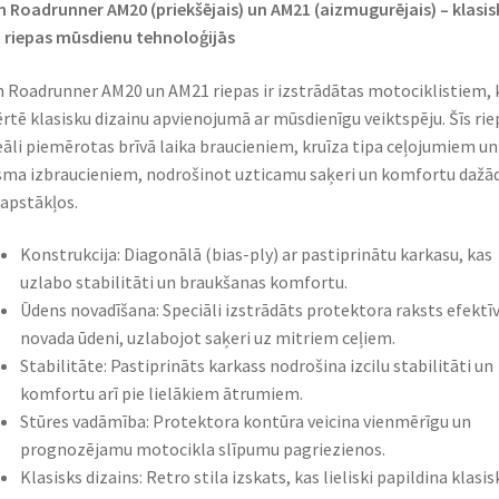
 Roadrunner AM20 (priekšējais) un AM21 (aizmugurējais) – klasis
a riepas mūsdienu tehnoloģijās​
 Roadrunner AM20 un AM21 riepas ir izstrādātas motociklistiem, 
rtē klasisku dizainu apvienojumā ar mūsdienīgu veiktspēju. Šīs rie
deāli piemērotas brīvā laika braucieniem, kruīza tipa ceļojumiem un
sma izbraucieniem, nodrošinot uzticamu saķeri un komfortu dažā
 apstākļos.​
Konstrukcija: Diagonālā (bias-ply) ar pastiprinātu karkasu, kas
uzlabo stabilitāti un braukšanas komfortu.​
Ūdens novadīšana: Speciāli izstrādāts protektora raksts efektīv
novada ūdeni, uzlabojot saķeri uz mitriem ceļiem.​
Stabilitāte: Pastiprināts karkass nodrošina izcilu stabilitāti un
komfortu arī pie lielākiem ātrumiem.​
Stūres vadāmība: Protektora kontūra veicina vienmērīgu un
prognozējamu motocikla slīpumu pagriezienos.​
Klasisks dizains: Retro stila izskats, kas lieliski papildina klasis