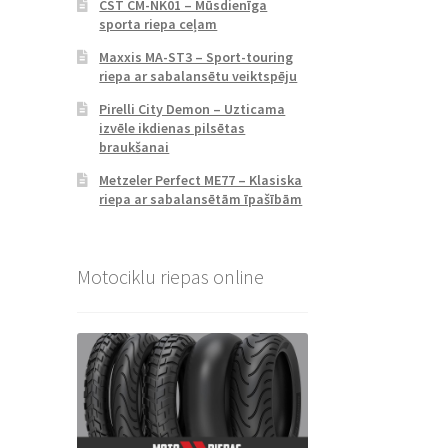
CST CM-NK01 – Mūsdienīga
sporta riepa ceļam
Maxxis MA-ST3 – Sport-touring
riepa ar sabalansētu veiktspēju
Pirelli City Demon – Uzticama
izvēle ikdienas pilsētas
braukšanai
Metzeler Perfect ME77 – Klasiska
riepa ar sabalansētām īpašībām
Motociklu riepas online