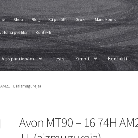
me
Shop
Blog
Kā pasūtīt
Grozs
Mans konts
vātuma politika
Kontakti
Viss par riepām
Tests
Zīmoli
Kontakti
 AM21 TL (aizmugurējā)
Avon MT90 – 16 74H AM
TL (aizmugurējā)