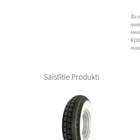
Šīs 
moto
Heri
R100
moto
Saistītie Produkti