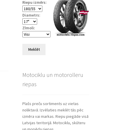
Riepu izmērs:
Diametrs:
Zīmoli:
Meklēt
Motociklu un motorolleru
riepas
Plašs preču sortiments uz vietas
noliktavā. Izvēlaties meklēt tās pēc
izmēra vai markas. Riepu piegāde visā
Latvijas teritorijā. Motociklu, skūteru
un mopēda riepas.