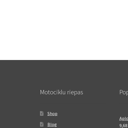
Motociklu riepas
Pop
Shop
Aplo
Blog
9,6