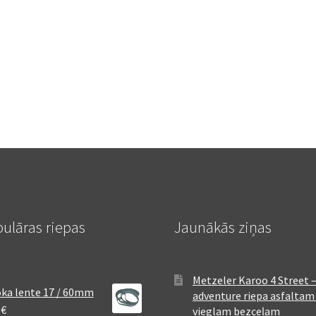
ulāras riepas
Jaunākās ziņas
Metzeler Karoo 4 Street 
ka lente 17 / 60mm
adventure riepa asfaltam
8
€
vieglam bezceļam