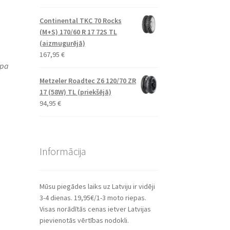
Continental TKC 70 Rocks
(M+S) 170/60 R 17 72S TL
(aizmugurējā)
167,95
€
ipa
Metzeler Roadtec Z6 120/70 ZR
17 (58W) TL (priekšējā)
94,95
€
Informācija
Mūsu piegādes laiks uz Latviju ir vidēji
3-4 dienas. 19,95€/1-3 moto riepas.
Visas norādītās cenas ietver Latvijas
pievienotās vērtības nodokli.