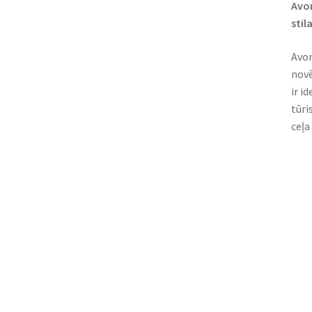
Avon
stil
Avon
novē
ir i
tūri
ceļa