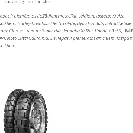
un vintage motociklus.​
riepas ir piemērotas dažādiem motociklu veidiem, tostarp:​ Kruīza
cikliem: Harley-Davidson Electra Glide, Dyna Fat Bob, Softail Deluxe,
tage Classic, Triumph Bonneville, Yamaha XS650, Honda CB750, BMW
RT, Moto Guzzi California.​ Šīs riepas ir piemērotas arī citiem līdzīga t
cikliem.​