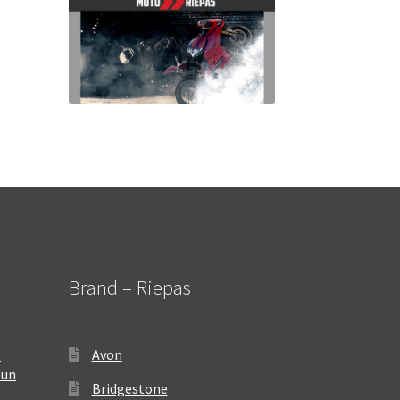
Brand – Riepas
–
Avon
 un
Bridgestone