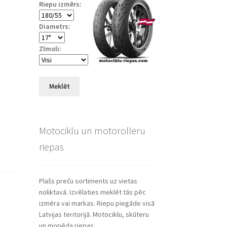
Riepu izmērs:
Diametrs:
Zīmoli:
Meklēt
Motociklu un motorolleru
riepas
Plašs preču sortiments uz vietas
noliktavā. Izvēlaties meklēt tās pēc
izmēra vai markas. Riepu piegāde visā
Latvijas teritorijā. Motociklu, skūteru
un mopēda riepas.