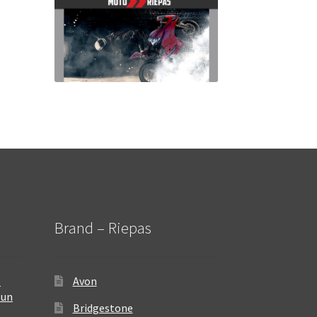
Brand – Riepas
–
Avon
 un
Bridgestone