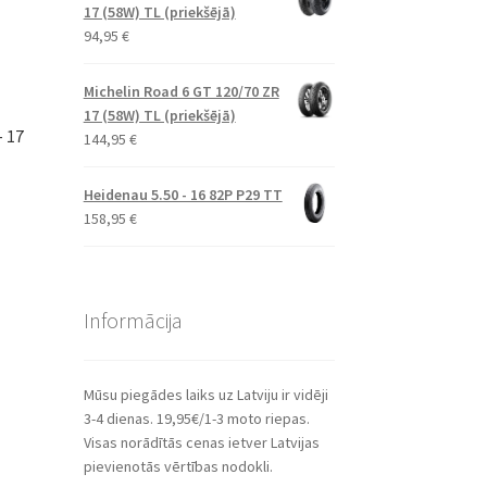
17 (58W) TL (priekšējā)
94,95
€
Michelin Road 6 GT 120/70 ZR
17 (58W) TL (priekšējā)
– 17
144,95
€
Heidenau 5.50 - 16 82P P29 TT
158,95
€
Informācija
Mūsu piegādes laiks uz Latviju ir vidēji
3-4 dienas. 19,95€/1-3 moto riepas.
Visas norādītās cenas ietver Latvijas
pievienotās vērtības nodokli.