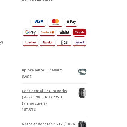
di
Aploka lente 17 / 60mm
9,68
€
Continental TKC 70 Rocks
(M+S) 170/60 R 17 72S TL
(aizmugurējā)
167,95
€
Metzeler Roadtec Z6 120/70 ZR