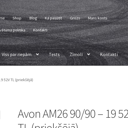
me
Shop
Blog
Kā pasūtīt
Grozs
Mans konts
vātuma politika
Kontakti
Viss par riepām
Tests
Zīmoli
Kontakti
9 52V TL (priekšējā)
Avon AM26 90/90 – 19 5
TL (priekšējā)