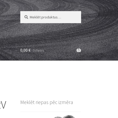
Meklēt:
Meklēt
0,00
€
0 items
2V
Meklēt riepas pēc izmēra