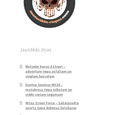
Jaunākās ziņas
Metzeler Karoo 4 Street –
adventure riepa asfaltam un
vieglam bezceļam
Dunlop Geomax MX34 –
motokrosa riepa mīkstam un
vidēji cietam segumam
Mitas Street Force – Sabalansēta
sporta riepa ikdienas lietošanai