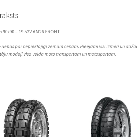
raksts
n
90/90 – 19 52V AM26 FRONT
 riepas par nepieklājīgi zemām cenām. Pieejami visi izmēri un dažā
tāju modeļi visa veida moto transportam un motosportam.