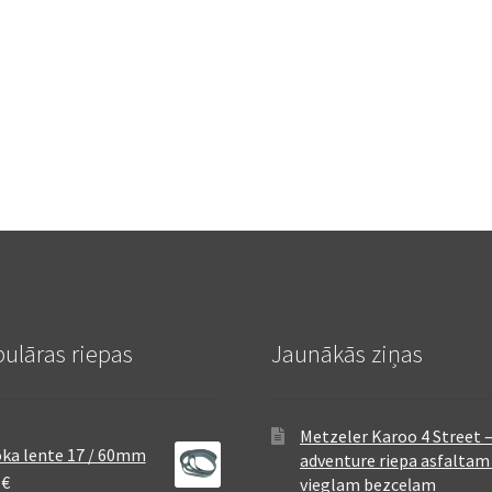
ulāras riepas
Jaunākās ziņas
Metzeler Karoo 4 Street 
ka lente 17 / 60mm
adventure riepa asfaltam
8
€
vieglam bezceļam