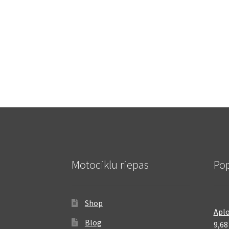
Motociklu riepas
Pop
Shop
Aplo
Blog
9,6