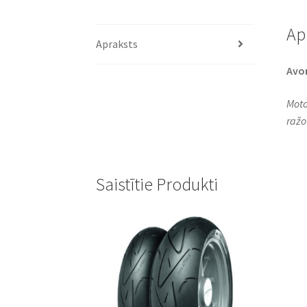
Ap
Apraksts
Avo
Moto
ražo
Saistītie Produkti