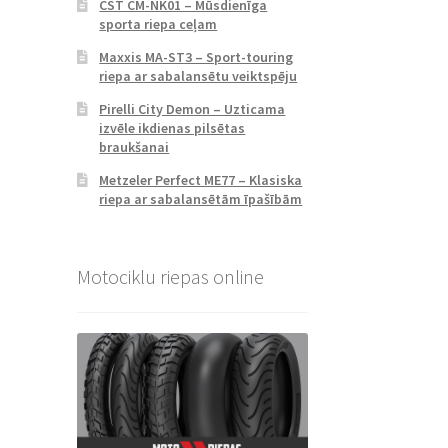
CST CM-NK01 – Mūsdienīga
sporta riepa ceļam
Maxxis MA-ST3 – Sport-touring
riepa ar sabalansētu veiktspēju
Pirelli City Demon – Uzticama
izvēle ikdienas pilsētas
braukšanai
Metzeler Perfect ME77 – Klasiska
riepa ar sabalansētām īpašībām
Motociklu riepas online