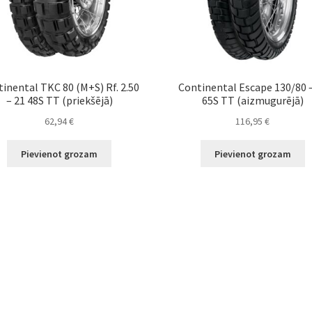
inental TKC 80 (M+S) Rf. 2.50
Continental Escape 130/80 
– 21 48S TT (priekšējā)
65S TT (aizmugurējā)
62,94
€
116,95
€
Pievienot grozam
Pievienot grozam