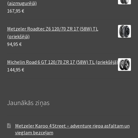
(aizmugurējā)
167,95
€
Metzeler Roadtec Z6 120/70 ZR 17 (58W) TL
(priekšējā)
94,95
€
Michelin Road 6 GT 120/70 ZR 17 (58W) TL (priekšējā)
144,95
€
Jaunākās ziņas
Metzeler Karoo 4 Street – adventure riepa asfaltam un
vieglam bezceļam