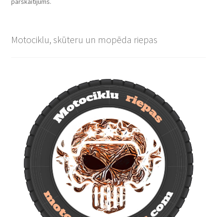
pārskaitījums.
Motociklu, skūteru un mopēda riepas