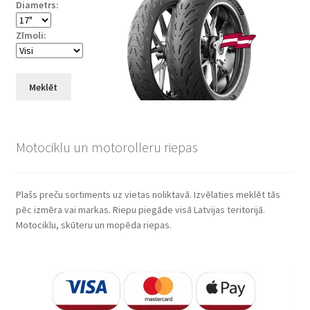
Diametrs:
Zīmoli:
Meklēt
Motociklu un motorolleru riepas
Plašs preču sortiments uz vietas noliktavā. Izvēlaties meklēt tās
pēc izmēra vai markas. Riepu piegāde visā Latvijas teritorijā.
Motociklu, skūteru un mopēda riepas.