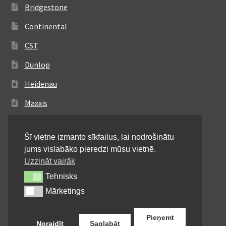
Bridgestone
Continental
CST
Dunlop
Heidenau
Maxxis
Metzeler
Šī vietne izmanto sīkfailus, lai nodrošinātu
Michelin
jums vislabāko pieredzi mūsu vietnē.
Mitas
Uzzināt vairāk
Tehnisks
Tehnisks
Pirelli
Mārketings
Mārketings
Shinko
Pieņemt
Noraidīt
Saglabāt