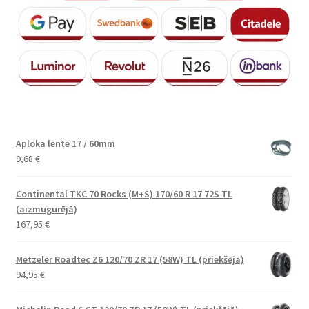
Aploka lente 17 / 60mm
9,68
€
Continental TKC 70 Rocks (M+S) 170/60 R 17 72S TL
(aizmugurējā)
167,95
€
Metzeler Roadtec Z6 120/70 ZR 17 (58W) TL (priekšējā)
94,95
€