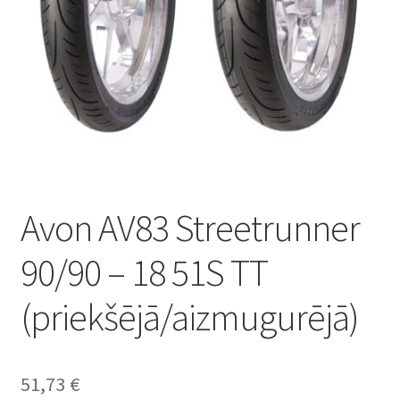
Avon AV83 Streetrunner
90/90 – 18 51S TT
(priekšējā/aizmugurējā)
51,73
€