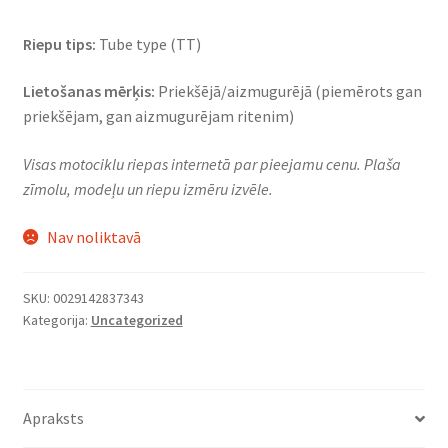
Riepu tips:
Tube type (TT)
Lietošanas mērķis:
Priekšējā/aizmugurējā (piemērots gan
priekšējam, gan aizmugurējam ritenim)
Visas motociklu riepas internetā par pieejamu cenu. Plaša
zīmolu, modeļu un riepu izmēru izvēle.
Nav noliktavā
SKU:
0029142837343
Kategorija:
Uncategorized
Apraksts