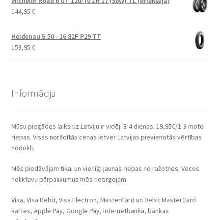
Michelin Road 6 GT 120/70 ZR 17 (58W) TL (priekšējā)
144,95
€
Heidenau 5.50 - 16 82P P29 TT
158,95
€
Informācija
Mūsu piegādes laiks uz Latviju ir vidēji 3-4 dienas. 19,95€/1-3 moto
riepas. Visas norādītās cenas ietver Latvijas pievienotās vērtības
nodokli.
Mēs piedāvājam tikai un vienīgi jaunas riepas no ražotnes. Vecos
noliktavu pārpalikumus mēs netirgojam.
Visa, Visa Debit, Visa Electron, MasterCard un Debit MasterCard
kartes, Apple Pay, Google Pay, internetbanka, bankas