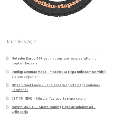
Jaunākās ziņas
Metzeler Karoo 4 Street – adventure riepa asfaltam un
vieglam bezceļam
Dunlop Geomax MX34 – motokrosa riepa mīkstam un vidēji
cietam segumam
Mitas Street Force – Sabalansēta sporta riepa ikdienas
lietošanai
CST CM-NK01 – Mūsdienīga sporta riepa ceļam
Maxxis MA-ST3 – Sport-touring riepa ar sabalansētu
veiktspēju