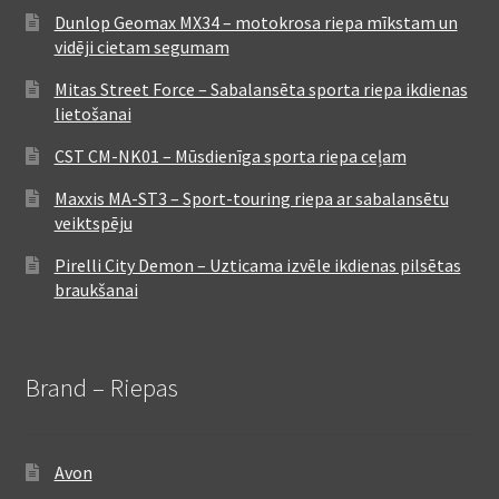
Dunlop Geomax MX34 – motokrosa riepa mīkstam un
vidēji cietam segumam
Mitas Street Force – Sabalansēta sporta riepa ikdienas
lietošanai
CST CM-NK01 – Mūsdienīga sporta riepa ceļam
Maxxis MA-ST3 – Sport-touring riepa ar sabalansētu
veiktspēju
Pirelli City Demon – Uzticama izvēle ikdienas pilsētas
braukšanai
Brand – Riepas
Avon