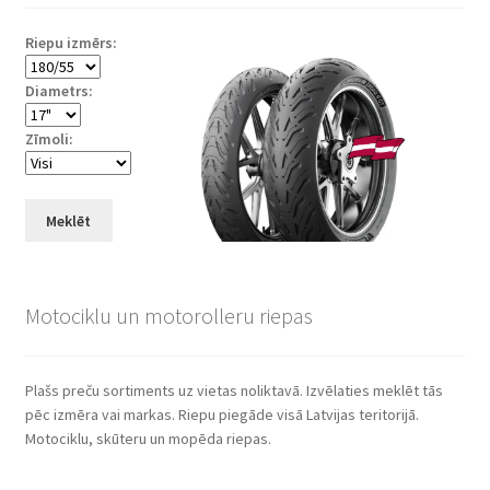
Riepu izmērs:
Diametrs:
Zīmoli:
Meklēt
Motociklu un motorolleru riepas
Plašs preču sortiments uz vietas noliktavā. Izvēlaties meklēt tās
pēc izmēra vai markas. Riepu piegāde visā Latvijas teritorijā.
Motociklu, skūteru un mopēda riepas.