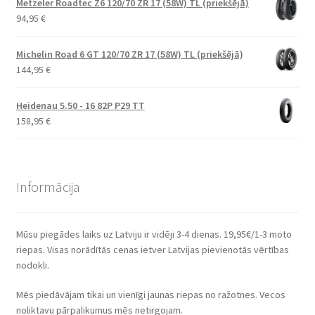
Metzeler Roadtec Z6 120/70 ZR 17 (58W) TL (priekšējā)
94,95
€
Michelin Road 6 GT 120/70 ZR 17 (58W) TL (priekšējā)
144,95
€
Heidenau 5.50 - 16 82P P29 TT
158,95
€
Informācija
Mūsu piegādes laiks uz Latviju ir vidēji 3-4 dienas. 19,95€/1-3 moto
riepas. Visas norādītās cenas ietver Latvijas pievienotās vērtības
nodokli.
Mēs piedāvājam tikai un vienīgi jaunas riepas no ražotnes. Vecos
noliktavu pārpalikumus mēs netirgojam.