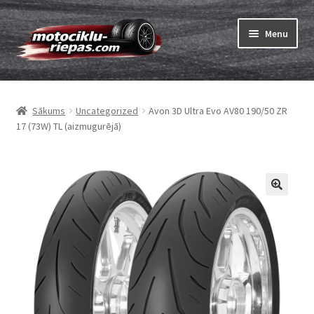
Skip
Skip
Menu
to
to
navigation
content
Expand
Riepas
child
Sākums
Uncategorized
Avon 3D Ultra Evo AV80 190/50 ZR
menu
Expand
Kameras
17 (73W) TL (aizmugurējā)
child
menu
Pasūtīt
Expand
Viss par riepām
child
menu
Tests
Expand
Zīmoli
child
menu
Kontakti