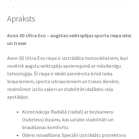
Apraksts
Avon 3D Ultra Evo – augstas veiktspējas sporta riepa ielai
un trasei​
Avon 3D Ultra Evo riepa ir izstrādāta motociklistiem, kuri
novērtē augstu veiktspēju apvienojumā ar mūsdienīgu
tehnoloģiju. Šī riepa ir ideāli piemērota brīvā laika
braucieniem, sporta izbraucieniem un trases dienām,
nodrošinot izcilu saķeri un stabilitāti dažādos ceļa
apstākļos.​
Konstrukcija: Radiālā (radial) ar bezkameru
(tubeless) dizainu, kas uzlabo stabilitāti un
braukšanas komfortu.​
Ūdens novadīšana: Speciāli izstrādāts protektora