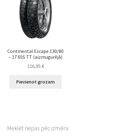
Continental Escape 130/80
– 17 65S TT (aizmugurējā)
116,95
€
Pievienot grozam
Meklēt riepas pēc izmēra