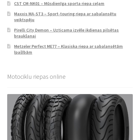
CST CM-NK01 – Mūsdienīga sporta riepa ceļam
Maxxis MA-ST3 – Sport-touring riepa ar sabalansētu
veiktspēju
Pirelli City Demon – Uzticama izvēle ikdienas pilsētas
braukšanai
Metzeler Perfect ME77 – Klasiska riepa ar sabalansētām
īpašībām
Motociklu riepas online