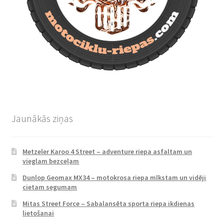
Jaunākās ziņas
Metzeler Karoo 4 Street – adventure riepa asfaltam un
vieglam bezceļam
Dunlop Geomax MX34 – motokrosa riepa mīkstam un vidēji
cietam segumam
Mitas Street Force – Sabalansēta sporta riepa ikdienas
lietošanai