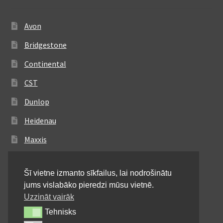
Avon
Bridgestone
Continental
CST
Dunlop
Heidenau
Maxxis
Metzeler
Šī vietne izmanto sīkfailus, lai nodrošinātu
Michelin
jums vislabāko pieredzi mūsu vietnē.
Mitas
Uzzināt vairāk
Tehnisks
Tehnisks
Pirelli