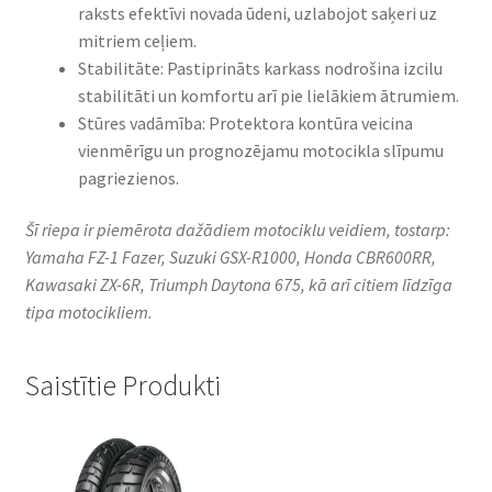
raksts efektīvi novada ūdeni, uzlabojot saķeri uz
mitriem ceļiem.​
Stabilitāte: Pastiprināts karkass nodrošina izcilu
stabilitāti un komfortu arī pie lielākiem ātrumiem.​
Stūres vadāmība: Protektora kontūra veicina
vienmērīgu un prognozējamu motocikla slīpumu
pagriezienos.​
Šī riepa ir piemērota dažādiem motociklu veidiem, tostarp:
Yamaha FZ-1 Fazer, Suzuki GSX-R1000, Honda CBR600RR,
Kawasaki ZX-6R, Triumph Daytona 675, kā arī citiem līdzīga
tipa motocikliem.
Saistītie Produkti