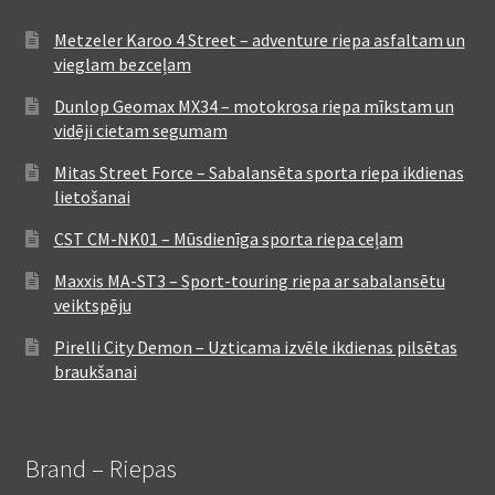
Metzeler Karoo 4 Street – adventure riepa asfaltam un
vieglam bezceļam
Dunlop Geomax MX34 – motokrosa riepa mīkstam un
vidēji cietam segumam
Mitas Street Force – Sabalansēta sporta riepa ikdienas
lietošanai
CST CM-NK01 – Mūsdienīga sporta riepa ceļam
Maxxis MA-ST3 – Sport-touring riepa ar sabalansētu
veiktspēju
Pirelli City Demon – Uzticama izvēle ikdienas pilsētas
braukšanai
Brand – Riepas