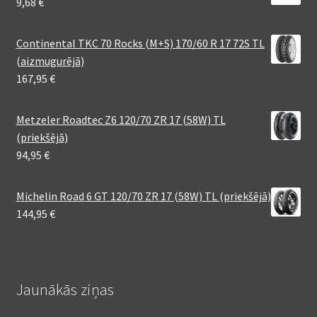
9,68
€
Continental TKC 70 Rocks (M+S) 170/60 R 17 72S TL
(aizmugurējā)
167,95
€
Metzeler Roadtec Z6 120/70 ZR 17 (58W) TL
(priekšējā)
94,95
€
Michelin Road 6 GT 120/70 ZR 17 (58W) TL (priekšējā)
144,95
€
Jaunākās ziņas