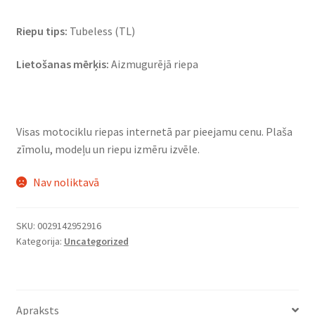
Riepu tips:
Tubeless (TL)
Lietošanas mērķis:
Aizmugurējā riepa
Visas motociklu riepas internetā par pieejamu cenu. Plaša
zīmolu, modeļu un riepu izmēru izvēle.
Nav noliktavā
SKU:
0029142952916
Kategorija:
Uncategorized
Apraksts