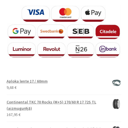
Aploka lente 17 / 60mm
9,68
€
Continental TKC 70 Rocks (M+S) 170/60 R 17 72S TL
(aizmugurējā)
167,95
€