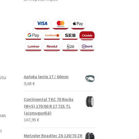
Aploka lente 17 / 60mm
stu
9,68
€
Continental TKC 70 Rocks
(M+S) 170/60 R 17 72S TL
(aizmugurējā)
kas
167,95
€
i
Metzeler Roadtec Z6 120/70 ZR