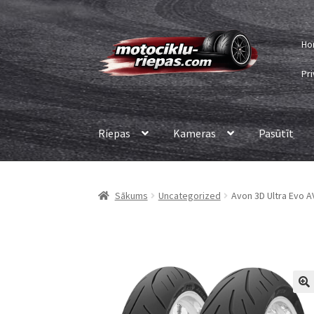
Skip
Skip
Ho
to
to
navigation
content
Pri
Riepas
Kameras
Pasūtīt
Sākums
Uncategorized
Avon 3D Ultra Evo A