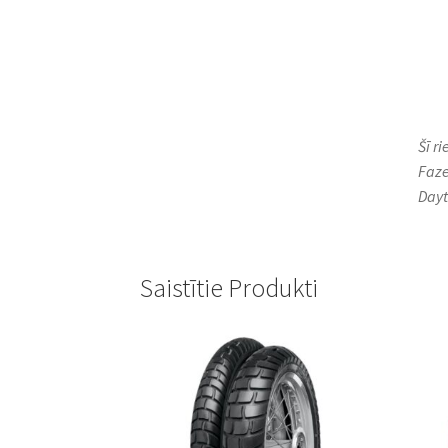
Šī r
Faze
Dayt
Saistītie Produkti