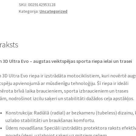
SKU:
0029142953128
Kategorija:
Uncategorized
raksts
 3D Ultra Evo – augstas veiktspējas sporta riepa ielai un trasei​
 3D Ultra Evo riepa ir izstrādāta motociklistiem, kuri novērtē aug
tspēju apvienojumā ar mūsdienīgu tehnoloģiju. Šī riepa ir ideāli
ērota brīvā laika braucieniem, sporta izbraucieniem un trases
ām, nodrošinot izcilu saķeri un stabilitāti dažādos ceļa apstākļos.​
Konstrukcija: Radiālā (radial) ar bezkameru (tubeless) dizainu, 
uzlabo stabilitāti un braukšanas komfortu.​
Ūdens novadīšana: Speciāli izstrādāts protektora raksts efektīv
novada ūdeni, uzlabojot saķeri uz mitriem ceļiem.​