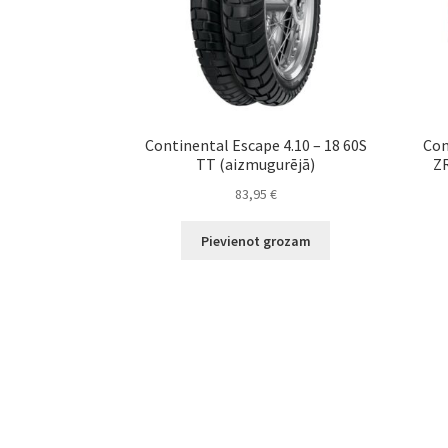
Continental Escape 4.10 – 18 60S
Con
TT (aizmugurējā)
ZR
83,95
€
Pievienot grozam