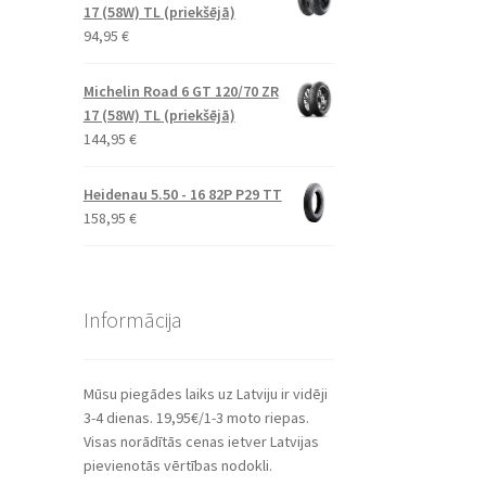
17 (58W) TL (priekšējā)
94,95
€
Michelin Road 6 GT 120/70 ZR
17 (58W) TL (priekšējā)
144,95
€
Heidenau 5.50 - 16 82P P29 TT
158,95
€
Informācija
Mūsu piegādes laiks uz Latviju ir vidēji
3-4 dienas. 19,95€/1-3 moto riepas.
Visas norādītās cenas ietver Latvijas
pievienotās vērtības nodokli.