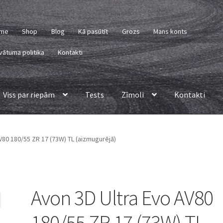
me
Shop
Blog
Kā pasūtīt
Grozs
Mans konts
vātuma politika
Kontakti
Viss par riepām
Tests
Zīmoli
Kontakti
V80 180/55 ZR 17 (73W) TL (aizmugurējā)
Avon 3D Ultra Evo AV80
180/55 ZR 17 (73W) TL