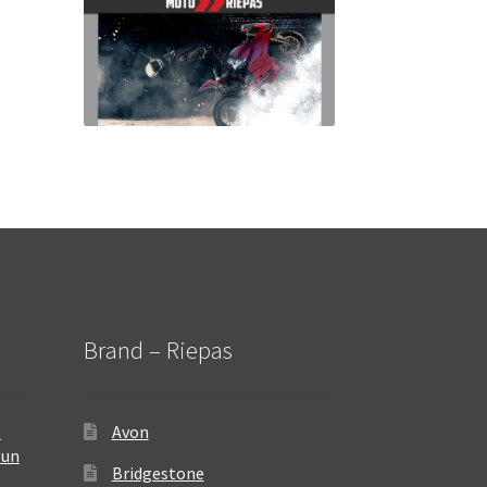
Brand – Riepas
–
Avon
 un
Bridgestone