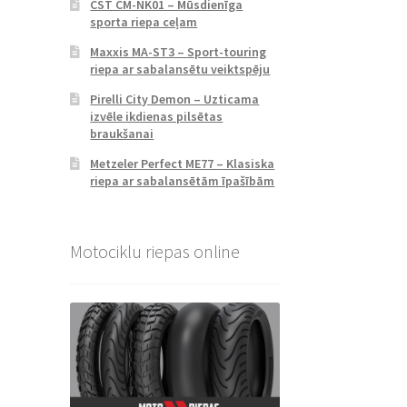
CST CM-NK01 – Mūsdienīga
sporta riepa ceļam
Maxxis MA-ST3 – Sport-touring
riepa ar sabalansētu veiktspēju
Pirelli City Demon – Uzticama
izvēle ikdienas pilsētas
braukšanai
Metzeler Perfect ME77 – Klasiska
riepa ar sabalansētām īpašībām
Motociklu riepas online