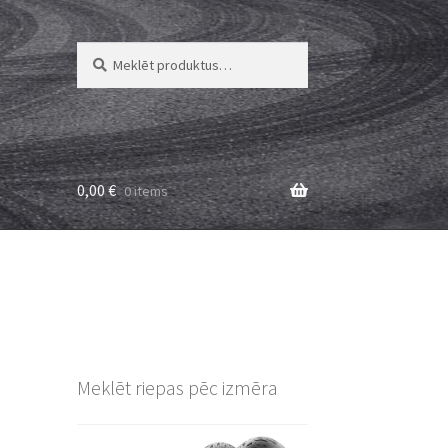
Meklēt:
Meklēt
0,00
€
0 items
Meklēt riepas pēc izmēra