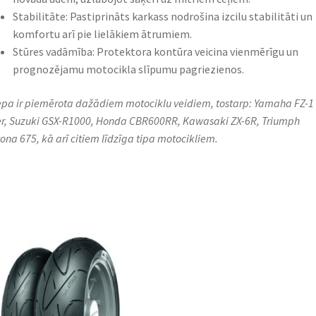
Stabilitāte: Pastiprināts karkass nodrošina izcilu stabilitāti un
komfortu arī pie lielākiem ātrumiem.​
Stūres vadāmība: Protektora kontūra veicina vienmērīgu un
prognozējamu motocikla slīpumu pagriezienos.​
iepa ir piemērota dažādiem motociklu veidiem, tostarp: Yamaha FZ-1
r, Suzuki GSX-R1000, Honda CBR600RR, Kawasaki ZX-6R, Triumph
ona 675, kā arī citiem līdzīga tipa motocikliem.