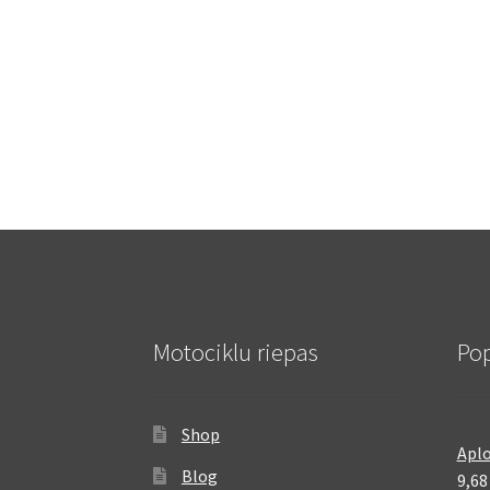
Motociklu riepas
Pop
Shop
Aplo
Blog
9,6