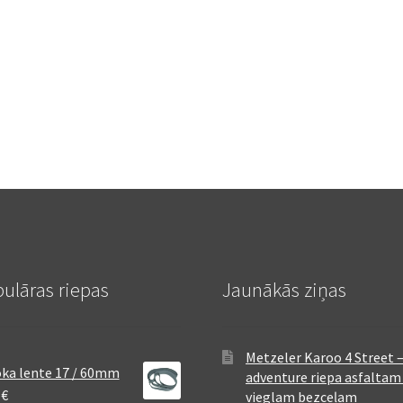
ulāras riepas
Jaunākās ziņas
Metzeler Karoo 4 Street 
ka lente 17 / 60mm
adventure riepa asfaltam
8
€
vieglam bezceļam