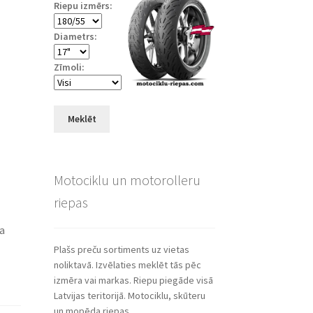
Riepu izmērs:
Diametrs:
Zīmoli:
Meklēt
Motociklu un motorolleru
riepas
ša
Plašs preču sortiments uz vietas
noliktavā. Izvēlaties meklēt tās pēc
izmēra vai markas. Riepu piegāde visā
Latvijas teritorijā. Motociklu, skūteru
un mopēda riepas.