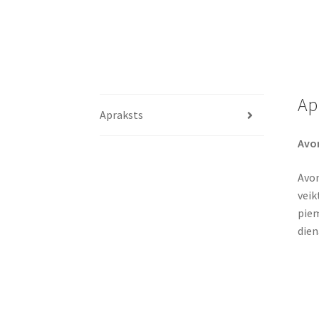
Ap
Apraksts
Avon
Avon
veik
piem
dien