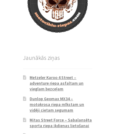
Jaunākās ziņas
Metzeler Karoo 4 Street –
adventure riepa asfaltam un
vieglam bezceļam
Dunlop Geomax MX34 –
motokrosa riepa mīkstam un
vidēji cietam segumam
Mitas Street Force – Sabalansēta
sporta riepa ikdienas lietošanai